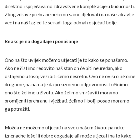
direktno i sprječavamo zdravstvene komplikacije u budućnosti.
Zbog zdrave prehrane nećemo samo djelovati na naše zdravlje
već i na naš izgled te se radi toga odmah osjećati bolje.
Reakcije na događaje i ponašanje
Ono na što uvijek možemo utjecati je to kako se ponašamo.
Ako ne čistimo redovito naš stan on će biti neuredan, ako
ostajemo u lošoj vezi biti ćemo nesretni. Ovo ne ovisi o nikome
drugome, na nama je da preuzmemo odgovornost i učinimo
ono što želimo u životu. Ako želimo smršaviti moramo
promijeniti prehranu i vježbati, želimo li bolji posao moramo
ga potražiti.
Možda ne možemo utjecati na sve u našem životu,na neke
iznenadne loše ili dobre događaje ali može utjecati na to kako