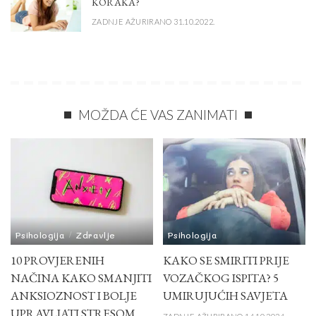
KORAKA?
ZADNJE AŽURIRANO 31.10.2022.
MOŽDA ĆE VAS ZANIMATI
Psihologija
Zdravlje
Psihologija
10 PROVJERENIH
KAKO SE SMIRITI PRIJE
NAČINA KAKO SMANJITI
VOZAČKOG ISPITA? 5
ANKSIOZNOST I BOLJE
UMIRUJUĆIH SAVJETA
UPRAVLJATI STRESOM