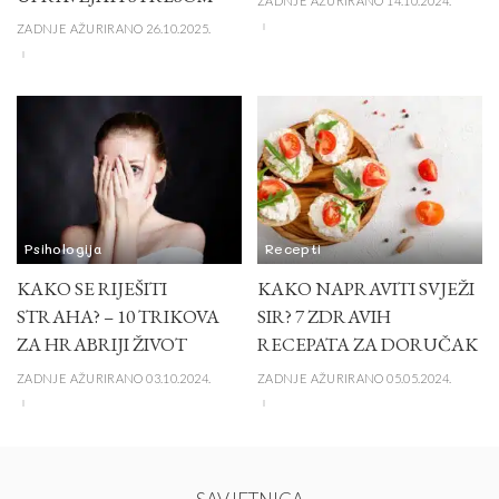
ZADNJE AŽURIRANO 14.10.2024.
ZADNJE AŽURIRANO 26.10.2025.
Psihologija
Recepti
KAKO SE RIJEŠITI
KAKO NAPRAVITI SVJEŽI
STRAHA? – 10 TRIKOVA
SIR? 7 ZDRAVIH
ZA HRABRIJI ŽIVOT
RECEPATA ZA DORUČAK
ZADNJE AŽURIRANO 03.10.2024.
ZADNJE AŽURIRANO 05.05.2024.