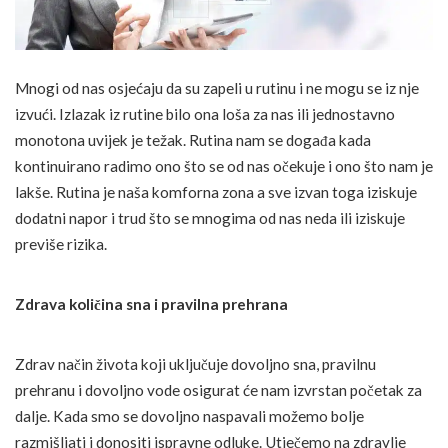
Mnogi od nas osjećaju da su zapeli u rutinu i ne mogu se iz nje
izvući. Izlazak iz rutine bilo ona loša za nas ili jednostavno
monotona uvijek je težak. Rutina nam se događa kada
kontinuirano radimo ono što se od nas očekuje i ono što nam je
lakše. Rutina je naša komforna zona a sve izvan toga iziskuje
dodatni napor i trud što se mnogima od nas neda ili iziskuje
previše rizika.
Zdrava količina sna i pravilna prehrana
Zdrav način života koji uključuje dovoljno sna, pravilnu
prehranu i dovoljno vode osigurat će nam izvrstan početak za
dalje. Kada smo se dovoljno naspavali možemo bolje
razmišljati i donositi ispravne odluke. Utječemo na zdravlje