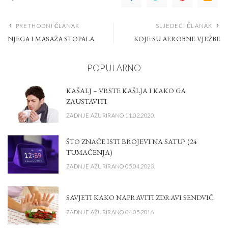
PRETHODNI ČLANAK
SLJEDEĆI ČLANAK
NJEGA I MASAŽA STOPALA
KOJE SU AEROBNE VJEŽBE
POPULARNO
KAŠALJ – VRSTE KAŠLJA I KAKO GA
ZAUSTAVITI
ZADNJE AŽURIRANO 11.02.2020.
ŠTO ZNAČE ISTI BROJEVI NA SATU? (24
TUMAČENJA)
ZADNJE AŽURIRANO 05.04.2023.
SAVJETI KAKO NAPRAVITI ZDRAVI SENDVIČ
ZADNJE AŽURIRANO 04.05.2016.