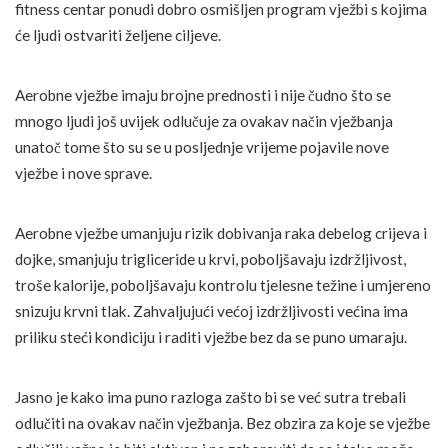
fitness centar ponudi dobro osmišljen program vježbi s kojima
će ljudi ostvariti željene ciljeve.
Aerobne vježbe imaju brojne prednosti i nije čudno što se
mnogo ljudi još uvijek odlučuje za ovakav način vježbanja
unatoč tome što su se u posljednje vrijeme pojavile nove
vježbe i nove sprave.
Aerobne vježbe umanjuju rizik dobivanja raka debelog crijeva i
dojke, smanjuju trigliceride u krvi, poboljšavaju izdržljivost,
troše kalorije, poboljšavaju kontrolu tjelesne težine i umjereno
snizuju krvni tlak. Zahvaljujući većoj izdržljivosti većina ima
priliku steći kondiciju i raditi vježbe bez da se puno umaraju.
Jasno je kako ima puno razloga zašto bi se već sutra trebali
odlučiti na ovakav način vježbanja. Bez obzira za koje se vježbe