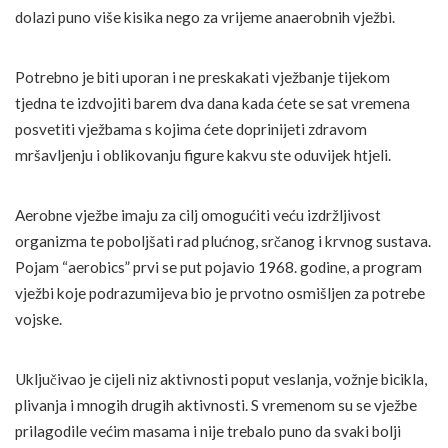
dolazi puno više kisika nego za vrijeme anaerobnih vježbi.
Potrebno je biti uporan i ne preskakati vježbanje tijekom
tjedna te izdvojiti barem dva dana kada ćete se sat vremena
posvetiti vježbama s kojima ćete doprinijeti zdravom
mršavljenju i oblikovanju figure kakvu ste oduvijek htjeli.
Aerobne vježbe imaju za cilj omogućiti veću izdržljivost
organizma te poboljšati rad plućnog, srčanog i krvnog sustava.
Pojam “aerobics” prvi se put pojavio 1968. godine, a program
vježbi koje podrazumijeva bio je prvotno osmišljen za potrebe
vojske.
Uključivao je cijeli niz aktivnosti poput veslanja, vožnje bicikla,
plivanja i mnogih drugih aktivnosti. S vremenom su se vježbe
prilagodile većim masama i nije trebalo puno da svaki bolji