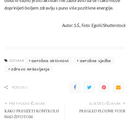
odlučili važno je biti aktivan i ne zaboraviti da se i tako može
doprinijeti boljem zdravlju s puno više pozitivne energije.
Autor: S.Š., Foto: Egolii/Shutterstock
aerobna aktivnost
aerobne vježbe
OZNAKE
zdravo mršavljenje
PODIJELI
PRETHODNI ČLANAK
SLJEDEĆI ČLANAK
KAKO PREUZETI KONTROLU
PREGLED PLODNE VODE
NAD ŽIVOTOM