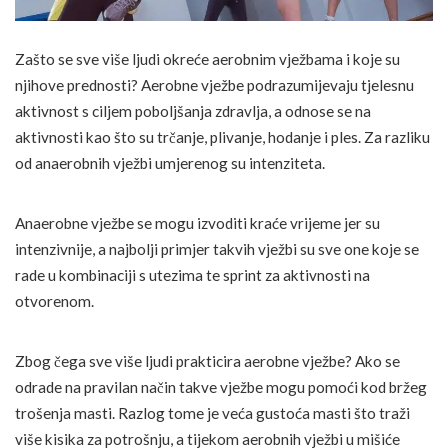
Zašto se sve više ljudi okreće aerobnim vježbama i koje su
njihove prednosti? Aerobne vježbe podrazumijevaju tjelesnu
aktivnost s ciljem poboljšanja zdravlja, a odnose se na
aktivnosti kao što su trčanje, plivanje, hodanje i ples. Za razliku
od anaerobnih vježbi umjerenog su intenziteta.
Anaerobne vježbe se mogu izvoditi kraće vrijeme jer su
intenzivnije, a najbolji primjer takvih vježbi su sve one koje se
rade u kombinaciji s utezima te sprint za aktivnosti na
otvorenom.
Zbog čega sve više ljudi prakticira aerobne vježbe? Ako se
odrade na pravilan način takve vježbe mogu pomoći kod bržeg
trošenja masti. Razlog tome je veća gustoća masti što traži
više kisika za potrošnju, a tijekom aerobnih vježbi u mišiće