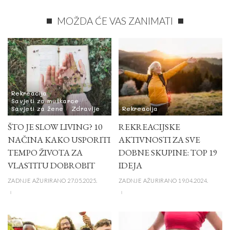
MOŽDA ĆE VAS ZANIMATI
Rekreacija
Savjeti za muškarce
Savjeti za žene
Zdravlje
Rekreacija
ŠTO JE SLOW LIVING? 10
REKREACIJSKE
NAČINA KAKO USPORITI
AKTIVNOSTI ZA SVE
TEMPO ŽIVOTA ZA
DOBNE SKUPINE: TOP 19
VLASTITU DOBROBIT
IDEJA
ZADNJE AŽURIRANO 27.05.2025.
ZADNJE AŽURIRANO 19.04.2024.