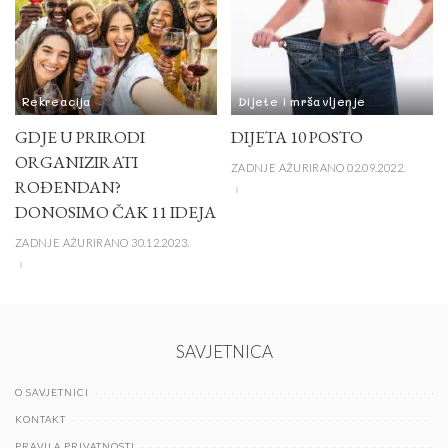
Rekreacija
Dijete i mršavljenje
GDJE U PRIRODI
DIJETA 10 POSTO
ORGANIZIRATI
ZADNJE AŽURIRANO 02.09.2022.
ROĐENDAN?
DONOSIMO ČAK 11 IDEJA
ZADNJE AŽURIRANO 30.12.2023.
SAVJETNICA
O SAVJETNICI
KONTAKT
PRAVILA PRIVATNOSTI