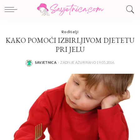
Roditelji
KAKO POMOĆI IZBIRLJIVOM DJETETU
PRI JELU
SAVJETNICA
ZADNJE AŽURIRANO 19.05.2016.
POSTED
BY