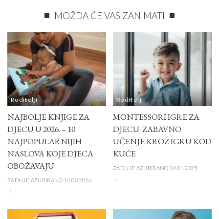
MOŽDA ĆE VAS ZANIMATI
Roditelji
Roditelji
NAJBOLJE KNJIGE ZA
MONTESSORI IGRE ZA
DJECU U 2026. – 10
DJECU: ZABAVNO
NAJPOPULARNIJIH
UČENJE KROZ IGRU KOD
NASLOVA KOJE DJECA
KUĆE
OBOŽAVAJU
ZADNJE AŽURIRANO 04.01.2025.
ZADNJE AŽURIRANO 10.03.2026.