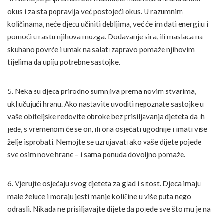
okus i zaista popravlja već postojeći okus. U razumnim
količinama, neće djecu učiniti debljima, već će im dati energiju i
pomoći u rastu njihova mozga. Dodavanje sira, ili maslaca na
skuhano povrće i umak na salati zapravo pomaže njihovim
tijelima da upiju potrebne sastojke.
5. Neka su djeca prirodno sumnjiva prema novim stvarima,
uključujući hranu. Ako nastavite uvoditi nepoznate sastojke u
vaše obiteljske redovite obroke bez prisiljavanja djeteta da ih
jede, s vremenom će se on, ili ona osjećati ugodnije i imati više
želje isprobati. Nemojte se uzrujavati ako vaše dijete pojede
sve osim nove hrane – i sama ponuda dovoljno pomaže.
6. Vjerujte osjećaju svog djeteta za glad i sitost. Djeca imaju
male želuce i moraju jesti manje količine u više puta nego
odrasli. Nikada ne prisiljavajte dijete da pojede sve što mu je na