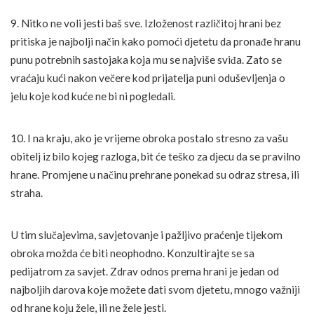
9. Nitko ne voli jesti baš sve. Izloženost različitoj hrani bez
pritiska je najbolji način kako pomoći djetetu da pronađe hranu
punu potrebnih sastojaka koja mu se najviše sviđa. Zato se
vraćaju kući nakon večere kod prijatelja puni oduševljenja o
jelu koje kod kuće ne bi ni pogledali.
10. I na kraju, ako je vrijeme obroka postalo stresno za vašu
obitelj iz bilo kojeg razloga, bit će teško za djecu da se pravilno
hrane. Promjene u načinu prehrane ponekad su odraz stresa, ili
straha.
U tim slučajevima, savjetovanje i pažljivo praćenje tijekom
obroka možda će biti neophodno. Konzultirajte se sa
pedijatrom za savjet. Zdrav odnos prema hrani je jedan od
najboljih darova koje možete dati svom djetetu, mnogo važniji
od hrane koju žele, ili ne žele jesti.