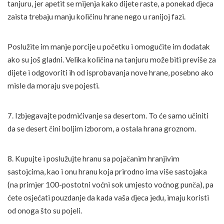
tanjuru, jer apetit se mijenja kako dijete raste, a ponekad djeca
zaista trebaju manju količinu hrane nego u ranijoj fazi.
Poslužite im manje porcije u početku i omogućite im dodatak
ako su još gladni. Velika količina na tanjuru može biti previše za
dijete i odgovoriti ih od isprobavanja nove hrane, posebno ako
misle da moraju sve pojesti.
7. Izbjegavajte podmićivanje sa desertom. To će samo učiniti
da se desert čini boljim izborom, a ostala hrana groznom.
8. Kupujte i poslužujte hranu sa pojačanim hranjivim
sastojcima, kao i onu hranu koja prirodno ima više sastojaka
(na primjer 100-postotni voćni sok umjesto voćnog punča), pa
ćete osjećati pouzdanje da kada vaša djeca jedu, imaju koristi
od onoga što su pojeli.