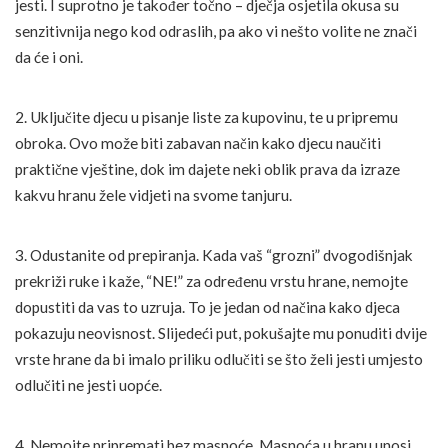
jesti. I suprotno je također točno – dječja osjetila okusa su
senzitivnija nego kod odraslih, pa ako vi nešto volite ne znači
da će i oni.
2. Uključite djecu u pisanje liste za kupovinu, te u pripremu
obroka. Ovo može biti zabavan način kako djecu naučiti
praktične vještine, dok im dajete neki oblik prava da izraze
kakvu hranu žele vidjeti na svome tanjuru.
3. Odustanite od prepiranja. Kada vaš “grozni” dvogodišnjak
prekriži ruke i kaže, “NE!” za određenu vrstu hrane, nemojte
dopustiti da vas to uzruja. To je jedan od načina kako djeca
pokazuju neovisnost. Slijedeći put, pokušajte mu ponuditi dvije
vrste hrane da bi imalo priliku odlučiti se što želi jesti umjesto
odlučiti ne jesti uopće.
4. Nemojte pripremati bez masnoće. Masnoća u hranu unosi