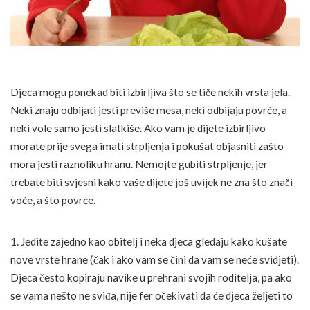
Djeca mogu ponekad biti izbirljiva što se tiče nekih vrsta jela.
Neki znaju odbijati jesti previše mesa, neki odbijaju povrće, a
neki vole samo jesti slatkiše. Ako vam je dijete izbirljivo
morate prije svega imati strpljenja i pokušat objasniti zašto
mora jesti raznoliku hranu. Nemojte gubiti strpljenje, jer
trebate biti svjesni kako vaše dijete još uvijek ne zna što znači
voće, a što povrće.
1. Jedite zajedno kao obitelj i neka djeca gledaju kako kušate
nove vrste hrane (čak i ako vam se čini da vam se neće svidjeti).
Djeca često kopiraju navike u prehrani svojih roditelja, pa ako
se vama nešto ne sviđa, nije fer očekivati da će djeca željeti to