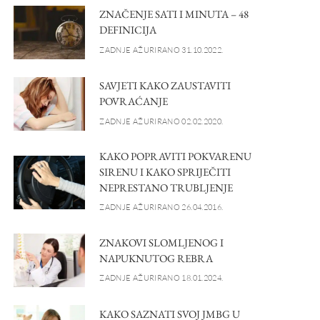
ZNAČENJE SATI I MINUTA – 48
DEFINICIJA
ZADNJE AŽURIRANO 31.10.2022.
SAVJETI KAKO ZAUSTAVITI
POVRAĆANJE
ZADNJE AŽURIRANO 02.02.2020.
KAKO POPRAVITI POKVARENU
SIRENU I KAKO SPRIJEČITI
NEPRESTANO TRUBLJENJE
ZADNJE AŽURIRANO 26.04.2016.
ZNAKOVI SLOMLJENOG I
NAPUKNUTOG REBRA
ZADNJE AŽURIRANO 18.01.2024.
KAKO SAZNATI SVOJ JMBG U