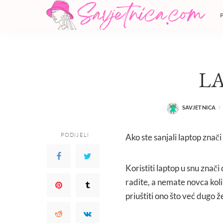
L
SAVJETNICA
POSTED
BY
PODIJELI
Ako ste sanjali laptop znači
Koristiti laptop u snu znači
radite, a nemate novca kolik
priuštiti ono što već dugo že