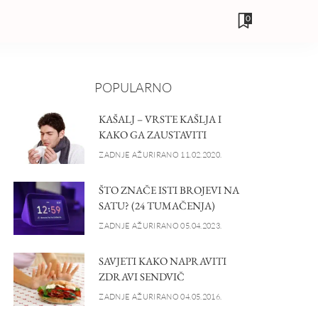
0
POPULARNO
KAŠALJ – VRSTE KAŠLJA I
KAKO GA ZAUSTAVITI
ZADNJE AŽURIRANO 11.02.2020.
ŠTO ZNAČE ISTI BROJEVI NA
SATU? (24 TUMAČENJA)
ZADNJE AŽURIRANO 05.04.2023.
SAVJETI KAKO NAPRAVITI
ZDRAVI SENDVIČ
ZADNJE AŽURIRANO 04.05.2016.