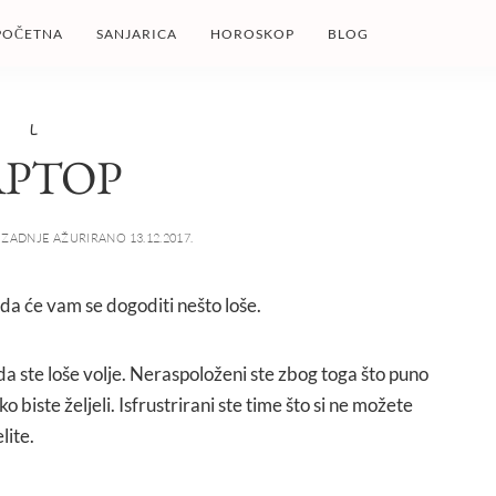
POČETNA
SANJARICA
HOROSKOP
BLOG
L
APTOP
ZADNJE AŽURIRANO 13.12.2017.
 da će vam se dogoditi nešto loše.
 da ste loše volje. Neraspoloženi ste zbog toga što puno
o biste željeli. Isfrustrirani ste time što si ne možete
lite.