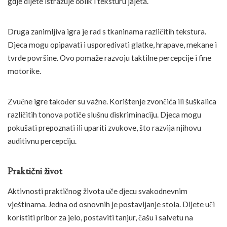
gdje dijete istražuje oblik i teksturu jajeta.
Druga zanimljiva igra je rad s tkaninama različitih tekstura.
Djeca mogu opipavati i uspoređivati glatke, hrapave, mekane i
tvrde površine. Ovo pomaže razvoju taktilne percepcije i fine
motorike.
Zvučne igre također su važne. Korištenje zvončića ili šuškalica
različitih tonova potiče slušnu diskriminaciju. Djeca mogu
pokušati prepoznati ili upariti zvukove, što razvija njihovu
auditivnu percepciju.
Praktični život
Aktivnosti praktičnog života uče djecu svakodnevnim
vještinama. Jedna od osnovnih je postavljanje stola. Dijete uči
koristiti pribor za jelo, postaviti tanjur, čašu i salvetu na