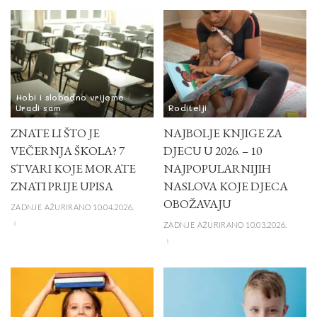
Hobi i slobodno vrijeme
Uradi sam
Roditelji
ZNATE LI ŠTO JE
NAJBOLJE KNJIGE ZA
VEČERNJA ŠKOLA? 7
DJECU U 2026. – 10
STVARI KOJE MORATE
NAJPOPULARNIJIH
ZNATI PRIJE UPISA
NASLOVA KOJE DJECA
OBOŽAVAJU
ZADNJE AŽURIRANO 10.04.2026.
ZADNJE AŽURIRANO 10.03.2026.