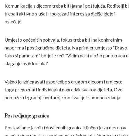
Komunikacija s djecom treba biti jasna i poštujuća. Roditelji bi
trebali aktivno slušati i pokazati interes za dječje ideje i
osjećaje.
Umjesto općenitih pohvala, fokus treba biti na konkretnim
naporima i postignućima djeteta. Na primjer, umjesto “Bravo,
tako si pametan!”, bolje je reći “Vidim da si uložio puno truda u
slaganje ovih kocaka”.
Važno je izbjegavati usporedbe s drugom djecom i umjesto
toga prepoznati individualni napredak svakog djeteta. Ovo
pomaže u izgradnji unutarnje motivacije i samopouzdanja.
Postavljanje granica
Postavljanje jasnih i dosljednih granica ključno je za djetetov
osjećaj sigurnosti i razumijevanje očekivanja. Granice trebaju