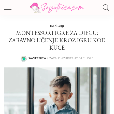
Roditelji
MONTESSORI IGRE ZA DJECU:
ZABAVNO UČENJE KROZ IGRU KOD
KUĆE
SAVJETNICA
ZADNJE AŽURIRANO 04.01.2025.
POSTED
BY