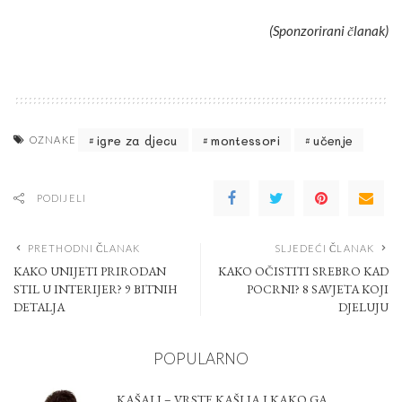
(Sponzorirani članak)
igre za djecu
montessori
učenje
OZNAKE
PODIJELI
PRETHODNI ČLANAK
SLJEDEĆI ČLANAK
KAKO UNIJETI PRIRODAN
KAKO OČISTITI SREBRO KAD
STIL U INTERIJER? 9 BITNIH
POCRNI? 8 SAVJETA KOJI
DETALJA
DJELUJU
POPULARNO
KAŠALJ – VRSTE KAŠLJA I KAKO GA