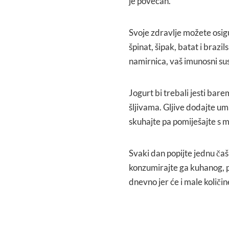
je povećan.
Svoje zdravlje možete osigu
špinat, šipak, batat i brazi
namirnica, vaš imunosni sus
Jogurt bi trebali jesti ba
šljivama. Gljive dodajte um
skuhajte pa pomiješajte s m
Svaki dan popijte jednu ča
konzumirajte ga kuhanog, pe
dnevno jer će i male količin