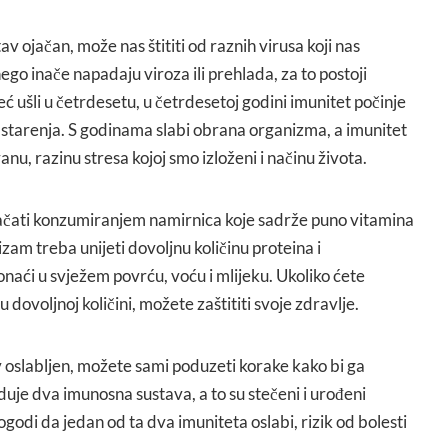
v ojačan, može nas štititi od raznih virusa koji nas
ego inače napadaju viroza ili prehlada, za to postoji
ć ušli u četrdesetu, u četrdesetoj godini imunitet počinje
esa starenja. S godinama slabi obrana organizma, a imunitet
nu, razinu stresa kojoj smo izloženi i načinu života.
ačati konzumiranjem namirnica koje sadrže puno vitamina
zam treba unijeti dovoljnu količinu proteina i
onaći u svježem povrću, voću i mlijeku. Ukoliko ćete
dovoljnoj količini, možete zaštititi svoje zdravlje.
 oslabljen, možete sami poduzeti korake kako bi ga
eduje dva imunosna sustava, a to su stečeni i urođeni
godi da jedan od ta dva imuniteta oslabi, rizik od bolesti