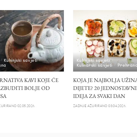
Kuhinjski savjeti
Kuhinjski savjeti
ana
Kulinarski savjeti
Prehran
RNATIVA KAVI KOJE ĆE
KOJA JE NAJBOLJA UŽIN
AZBUDITI BOLJE OD
DIJETE? 20 JEDNOSTAVN
SSA
IDEJA ZA SVAKI DAN
URIRANO 02.05.2026.
ZADNJE AŽURIRANO 03.04.2026.