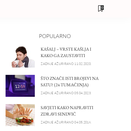
0
POPULARNO
KAŠALJ – VRSTE KAŠLJA I
KAKO GA ZAUSTAVITI
ZADNJE AŽURIRANO 11.02.2020.
ŠTO ZNAČE ISTI BROJEVI NA
SATU? (24 TUMAČENJA)
ZADNJE AŽURIRANO 05.04.2023.
SAVJETI KAKO NAPRAVITI
ZDRAVI SENDVIČ
ZADNJE AŽURIRANO 04.05.2016.