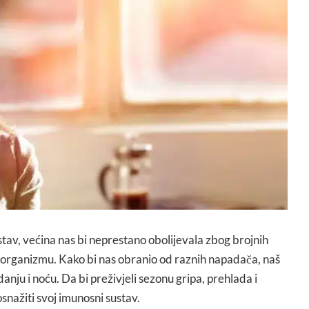
v, većina nas bi neprestano obolijevala zbog brojnih
rganizmu. Kako bi nas obranio od raznih napadača, naš
anju i noću. Da bi preživjeli sezonu gripa, prehlada i
nažiti svoj imunosni sustav.