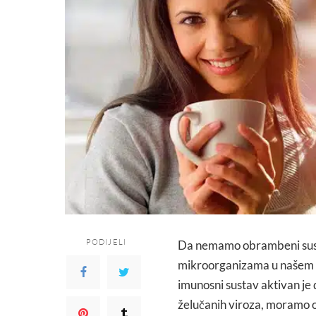
PODIJELI
Da nemamo obrambeni susta
mikroorganizama u našem o
imunosni sustav aktivan je d
želučanih viroza, moramo os