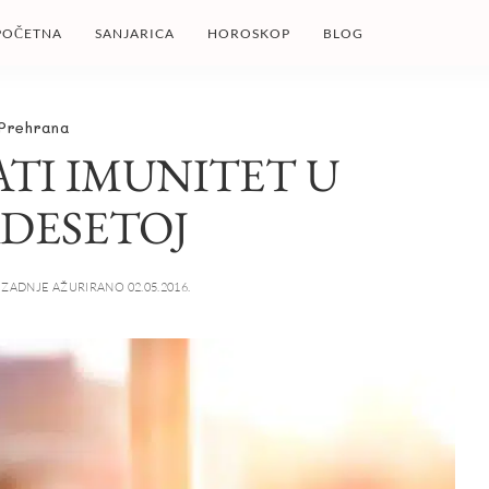
POČETNA
SANJARICA
HOROSKOP
BLOG
Prehrana
TI IMUNITET U
DESETOJ
ZADNJE AŽURIRANO 02.05.2016.