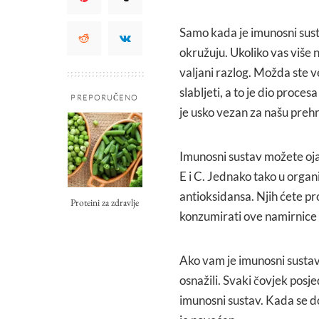
Samo kada je imunosni susta
okružuju. Ukoliko vas više n
valjani razlog. Možda ste ve
slabljeti, a to je dio proc
PREPORUČENO
je usko vezan za našu prehra
Imunosni sustav možete oj
E i C. Jednako tako u organi
antioksidansa. Njih ćete pr
Proteini za zdravlje
konzumirati ove namirnice u 
Ako vam je imunosni sustav
osnažili. Svaki čovjek posj
imunosni sustav. Kada se do