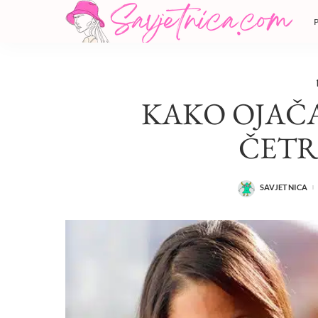
KAKO OJAČA
ČETR
SAVJETNICA
POSTED
BY