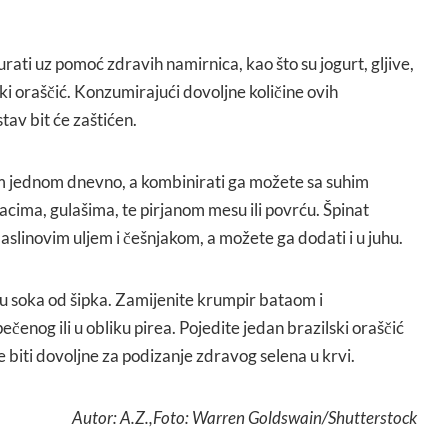
rati uz pomoć zdravih namirnica, kao što su jogurt, gljive,
lski oraščić. Konzumirajući dovoljne količine ovih
tav bit će zaštićen.
rem jednom dnevno, a kombinirati ga možete sa suhim
acima, gulašima, te pirjanom mesu ili povrću. Špinat
aslinovim uljem i češnjakom, a možete ga dodati i u juhu.
šu soka od šipka. Zamijenite krumpir bataom i
čenog ili u obliku pirea. Pojedite jedan brazilski oraščić
e biti dovoljne za podizanje zdravog selena u krvi.
Autor: A.Z.,Foto: Warren Goldswain/Shutterstock