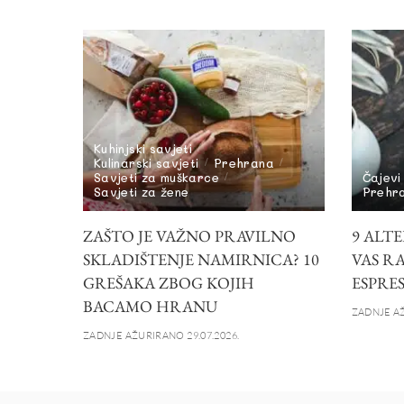
Kuhinjski savjeti
Kulinarski savjeti
Prehrana
Savjeti za muškarce
Čajevi
Savjeti za žene
Prehr
ZAŠTO JE VAŽNO PRAVILNO
9 ALTE
SKLADIŠTENJE NAMIRNICA? 10
VAS R
GREŠAKA ZBOG KOJIH
ESPRE
BACAMO HRANU
ZADNJE AŽ
ZADNJE AŽURIRANO 29.07.2026.