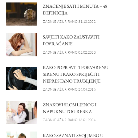
ZNAČENJE SATI I MINUTA – 48
DEFINICIJA
ZADNJE AŽURIRANO 31.10.2022.
SAVJETI KAKO ZAUSTAVITI
POVRAĆANJE
ZADNJE AŽURIRANO 02.02.2020.
KAKO POPRAVITI POKVARENU
SIRENU I KAKO SPRIJEČITI
NEPRESTANO TRUBLJENJE
ZADNJE AŽURIRANO 26.04.2016.
ZNAKOVI SLOMLJENOG I
NAPUKNUTOG REBRA
ZADNJE AŽURIRANO 18.01.2024.
KAKO SAZNATI SVOJ JMBG U