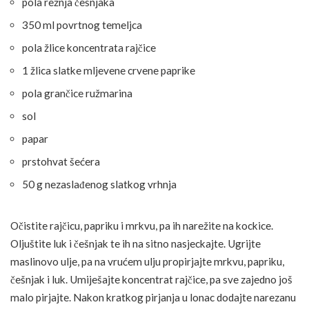
pola režnja češnjaka
350 ml povrtnog temeljca
pola žlice koncentrata rajčice
1 žlica slatke mljevene crvene paprike
pola grančice ružmarina
sol
papar
prstohvat šećera
50 g nezaslađenog slatkog vrhnja
Očistite rajčicu, papriku i mrkvu, pa ih narežite na kockice.
Oljuštite luk i češnjak te ih na sitno nasjeckajte. Ugrijte
maslinovo ulje, pa na vrućem ulju propirjajte mrkvu, papriku,
češnjak i luk. Umiješajte koncentrat rajčice, pa sve zajedno još
malo pirjajte. Nakon kratkog pirjanja u lonac dodajte narezanu