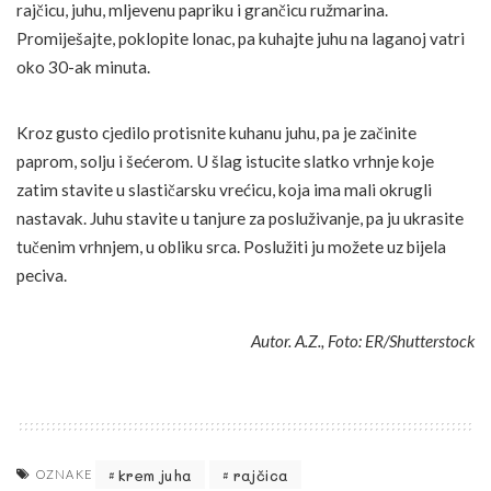
rajčicu, juhu, mljevenu papriku i grančicu ružmarina.
Promiješajte, poklopite lonac, pa kuhajte juhu na laganoj vatri
oko 30-ak minuta.
Kroz gusto cjedilo protisnite kuhanu juhu, pa je začinite
paprom, solju i šećerom. U šlag istucite slatko vrhnje koje
zatim stavite u slastičarsku vrećicu, koja ima mali okrugli
nastavak. Juhu stavite u tanjure za posluživanje, pa ju ukrasite
tučenim vrhnjem, u obliku srca. Poslužiti ju možete uz bijela
peciva.
Autor. A.Z., Foto: ER/Shutterstock
krem juha
rajčica
OZNAKE