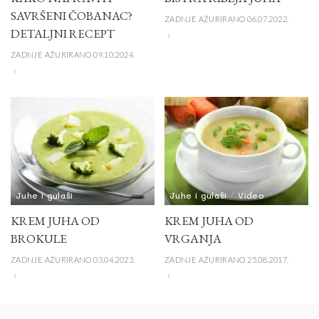
SAVRŠENI ČOBANAC?
ZADNJE AŽURIRANO 06.07.2022.
DETALJNI RECEPT
ZADNJE AŽURIRANO 09.10.2024.
Juhe i gulaši
Juhe i gulaši
Video
KREM JUHA OD
KREM JUHA OD
BROKULE
VRGANJA
ZADNJE AŽURIRANO 03.04.2023.
ZADNJE AŽURIRANO 25.08.2017.