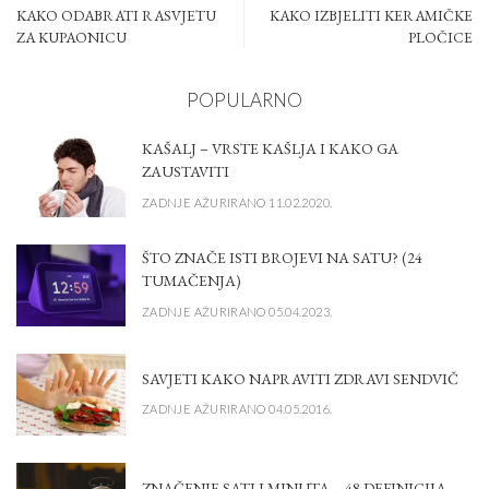
KAKO ODABRATI RASVJETU
KAKO IZBJELITI KERAMIČKE
ZA KUPAONICU
PLOČICE
POPULARNO
KAŠALJ – VRSTE KAŠLJA I KAKO GA
ZAUSTAVITI
ZADNJE AŽURIRANO 11.02.2020.
ŠTO ZNAČE ISTI BROJEVI NA SATU? (24
TUMAČENJA)
ZADNJE AŽURIRANO 05.04.2023.
SAVJETI KAKO NAPRAVITI ZDRAVI SENDVIČ
ZADNJE AŽURIRANO 04.05.2016.
ZNAČENJE SATI I MINUTA – 48 DEFINICIJA