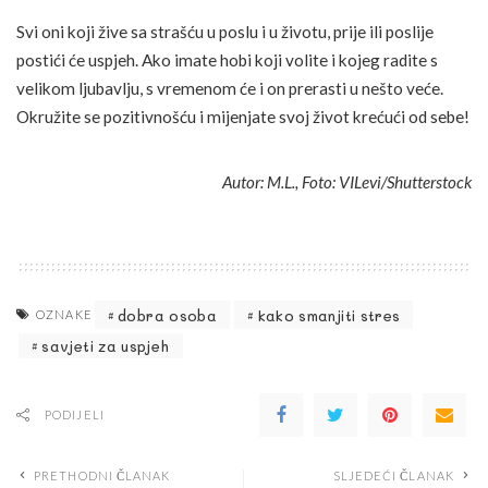
Svi oni koji žive sa strašću u poslu i u životu, prije ili poslije
postići će uspjeh. Ako imate hobi koji volite i kojeg radite s
velikom ljubavlju, s vremenom će i on prerasti u nešto veće.
Okružite se pozitivnošću i mijenjate svoj život krećući od sebe!
Autor: M.L., Foto: VILevi/Shutterstock
dobra osoba
kako smanjiti stres
OZNAKE
savjeti za uspjeh
PODIJELI
PRETHODNI ČLANAK
SLJEDEĆI ČLANAK