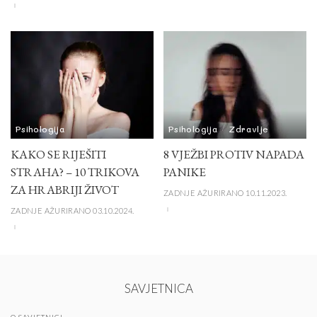
Psihologija
Psihologija
Zdravlje
KAKO SE RIJEŠITI
8 VJEŽBI PROTIV NAPADA
STRAHA? – 10 TRIKOVA
PANIKE
ZA HRABRIJI ŽIVOT
ZADNJE AŽURIRANO 10.11.2023.
ZADNJE AŽURIRANO 03.10.2024.
SAVJETNICA
O SAVJETNICI