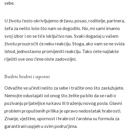
sebe.
U životu često okrivljujemo državu, posao, roditelje, partnera,
šefa za nešto loše što nam se dogodilo. No, mi sami imamo
svoj izbor i on se tiče isključivo nas. Svaki događaj u vašem
životu prouzročit će neku reakciju. Stoga, ako vam se ne sviđa
ishod, jednostavno promijeniti reakciju. Tako ćete najlakše
riješiti sve ono čime niste zadovoljni.
Budite hrabri i uporni
Odvažite se učiniti nešto za sebe i tražite ono što zaslužujete.
Nemojte odustajati od onog što želite pa bilo da se radi o
pozivanju prijateljice na kavu ili traženju novog posla. Glavni
problem propuštenih prilika je upravo nedostatak hrabrosti.
Znanje, vještine, upornost i hrabrost čarobna su formula za
garantirani uspjeh u svim područjima.