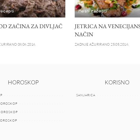
recepti
Mesni recepti
OD ZAČINA ZA DIVLJAČ
JETRICA NA VENECIJAN
NAČIN
URIRANO 08.06.2016.
ZADNJE AŽURIRANO 25.05.2016.
HOROSKOP
KORISNO
P
SANJARICA
HOROSKOP
 HOROSKOP
HOROSKOP