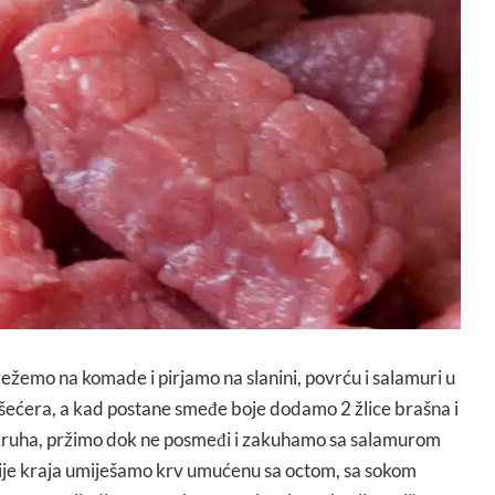
ežemo na komade i pirjamo na slanini, povrću i salamuri u
 šećera, a kad postane smeđe boje dodamo 2 žlice brašna i
 kruha, pržimo dok ne posmeđi i zakuhamo sa salamurom
rije kraja umiješamo krv umućenu sa octom, sa sokom