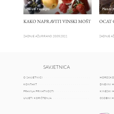
Mesni recepti
Mesni 
KAKO NAPRAVITI VINSKI MOŠT
OCAT 
ZADNJE AŽURIRANO 20.05.2022.
ZADNJE AŽ
SAVJETNICA
O SAVJETNICI
HOROSKO
KONTAKT
DNEVNI 
PRAVILA PRIVATNOSTI
KINESKI
UVJETI KORIŠTENJA
OSOBNI 