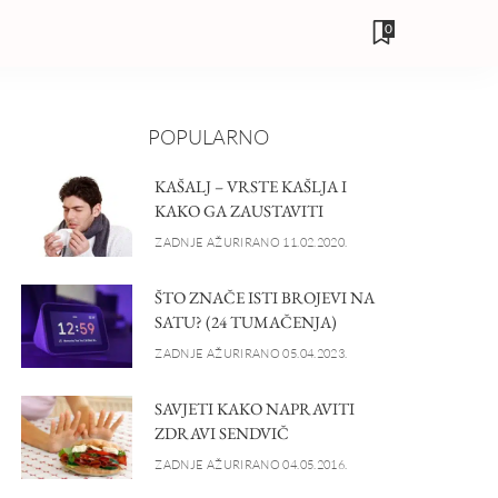
0
POPULARNO
KAŠALJ – VRSTE KAŠLJA I
KAKO GA ZAUSTAVITI
ZADNJE AŽURIRANO 11.02.2020.
ŠTO ZNAČE ISTI BROJEVI NA
SATU? (24 TUMAČENJA)
ZADNJE AŽURIRANO 05.04.2023.
SAVJETI KAKO NAPRAVITI
ZDRAVI SENDVIČ
ZADNJE AŽURIRANO 04.05.2016.