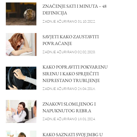
ZNAČENJE SATI I MINUTA – 48
DEFINICIJA
ZADNJE AŽURIRANO 31.10.2022.
SAVJETI KAKO ZAUSTAVITI
POVRAĆANJE
ZADNJE AŽURIRANO 02.02.2020.
KAKO POPRAVITI POKVARENU
SIRENU I KAKO SPRIJEČITI
NEPRESTANO TRUBLJENJE
ZADNJE AŽURIRANO 26.04.2016.
ZNAKOVI SLOMLJENOG I
NAPUKNUTOG REBRA
ZADNJE AŽURIRANO 18.01.2024.
KAKO SAZNATI SVOJ JMBG U