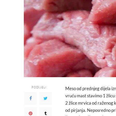
PODIJELI
Meso od prednjeg dijela izr
vruću mast stavimo 1 žlicu
2 žlice mrvica od raženog
od pirjanja. Neposredno p