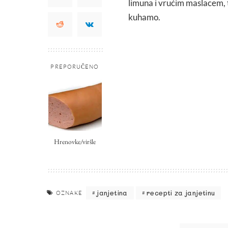
limuna i vrućim maslacem, t
kuhamo.
PREPORUČENO
Hrenovke/viršle
janjetina
recepti za janjetinu
OZNAKE