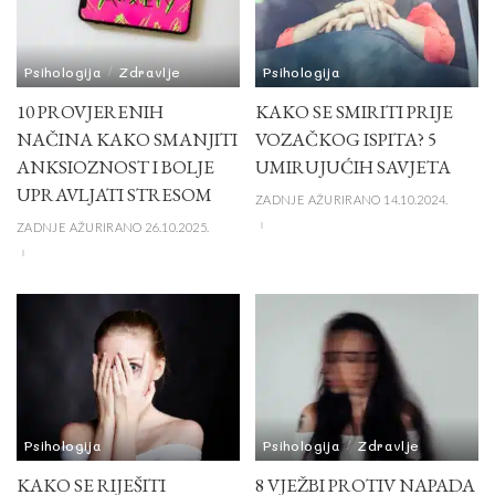
Psihologija
Zdravlje
Psihologija
10 PROVJERENIH
KAKO SE SMIRITI PRIJE
NAČINA KAKO SMANJITI
VOZAČKOG ISPITA? 5
ANKSIOZNOST I BOLJE
UMIRUJUĆIH SAVJETA
UPRAVLJATI STRESOM
ZADNJE AŽURIRANO 14.10.2024.
ZADNJE AŽURIRANO 26.10.2025.
Psihologija
Psihologija
Zdravlje
KAKO SE RIJEŠITI
8 VJEŽBI PROTIV NAPADA