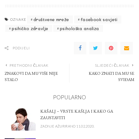
društvene mreže
facebook savjeti
OZNAKE
psihičko zdravlje
psihološka analiza
PODIJELI
PRETHODNI ČLANAK
SLJEDEĆI ČLANAK
ZNAKOVI DA MU VIŠE NIJE
KAKO ZNATI DA MU SE
STALO
SVIĐAM
POPULARNO
KAŠALJ – VRSTE KAŠLJA I KAKO GA
ZAUSTAVITI
ZADNJE AŽURIRANO 11.02.2020.