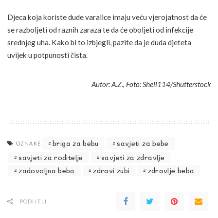
Djeca koja koriste dude varalice imaju veću vjerojatnost da će
se razboljeti od raznih zaraza te da će oboljeti od infekcije
srednjeg uha. Kako bi to izbjegli, pazite da je duda djeteta
uvijek u potpunosti čista.
Autor: A.Z., Foto: Shell114/Shutterstock
briga za bebu
savjeti za bebe
OZNAKE
savjeti za roditelje
savjeti za zdravlje
zadovoljna beba
zdravi zubi
zdravlje beba
PODIJELI