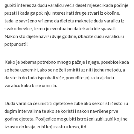
gubiti interes za dudu varalicu već s deset mjeseci kada počinje
puzati i kada ga počinju interesirati druge stvari iz okoline,
tada je savršeno vrijeme da djetetu maknete dudu varalicu iz
svakodnevice, te mu ju eventualno date kada ide spavati.
Nakon što dijete navrši dvije godine, izbacite dudu varalicu u
potpunosti!
Kako je bebama potrebno mnogo pažnje i njege, posebice kada
se beba uznemiri, ako se ne želi smiriti uz niti jednu metodu, a
da ste ih do tada isprobali više, ponudite joj za kraj dudu
varalicu kako bi se umirila.
Duda varalica će uništiti djetetove zube ako se koristi često i u
dugim intervalima te ako se koristi i nakon navršene prve
godine djeteta. Posljedice mogu biti istrošeni zubi, zubi koji ne
izrastu do kraja, zubi koji rastu u koso, itd.