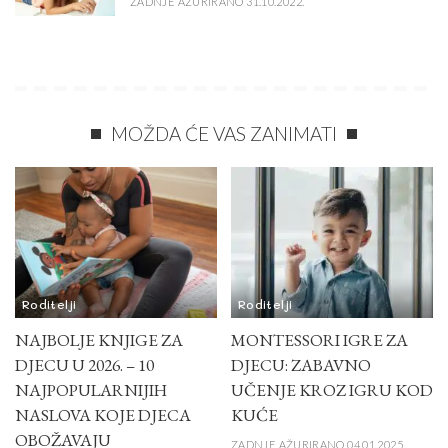
ZADNJE AŽURIRANO 31.10.2022.
MOŽDA ĆE VAS ZANIMATI
Roditelji
Roditelji
NAJBOLJE KNJIGE ZA
MONTESSORI IGRE ZA
DJECU U 2026. – 10
DJECU: ZABAVNO
NAJPOPULARNIJIH
UČENJE KROZ IGRU KOD
NASLOVA KOJE DJECA
KUĆE
OBOŽAVAJU
ZADNJE AŽURIRANO 04.01.2025.