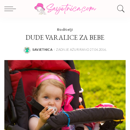
Roditelji
DUDE VARALICE ZA BEBE
SAVJETNICA
ZADNJE AŽURIRANO 27.04.2016.
POSTED
BY