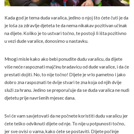
Kada god je tema duda varalica, jedino o njoj što ćete čuti je da
je loša za zdravlje djeteta te da nema nikakav pozitivan učinak
na dijete. Koliko je to ustvari točno, te postoji li išta pozitivno
u vezi dude varalice, donosimo u nastavku.
Mnogi misle kako ako bebi ponudite dudu varalicu, da dijete
više neće raspoznati majčinu bradavicu od dude varalice, i da će
prestati dojiti. No, to nije točno! Dijete je vrlo pametno i jako
dobro zna raspoznati te dvije stvari te zna koja od njih dvije
služi za hranu. Jedino se preporučuje da se duda varalica ne nudi
djetetu prije navršenih mjesec dana.
Svi će vam savjetovati da ne počnete koristiti dudu varalicu jer
ćete teško odviknuti dijete od nje. To nije u potpunosti točno,
jer sve ovisi o vama, kako ćete se postaviti. Dijete počinje