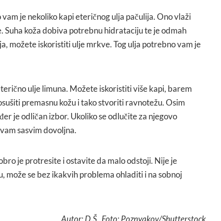
 vam je nekoliko kapi eteričnog ulja pačulija. Ono vlaži
iše. Suha koža dobiva potrebnu hidrataciju te je odmah
ija, možete iskoristiti ulje mrkve. Tog ulja potrebno vam je
terično ulje limuna. Možete iskoristiti više kapi, barem
sušiti premasnu kožu i tako stvoriti ravnotežu. Osim
đer je odličan izbor. Ukoliko se odlučite za njegovo
e vam sasvim dovoljna.
ro je protresite i ostavite da malo odstoji. Nije je
, može se bez ikakvih problema ohladiti i na sobnoj
Autor: D.Š. Foto: Poznyakov/Shutterstock