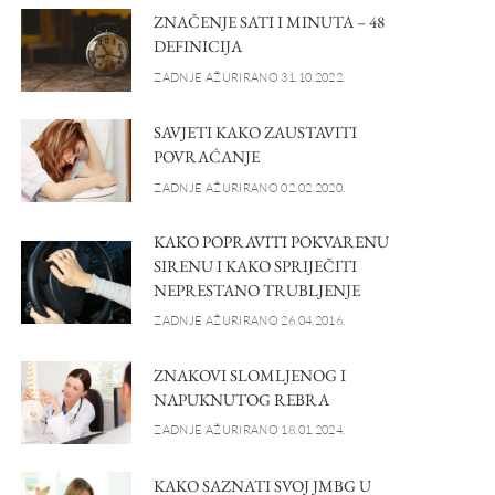
ZNAČENJE SATI I MINUTA – 48
DEFINICIJA
ZADNJE AŽURIRANO 31.10.2022.
SAVJETI KAKO ZAUSTAVITI
POVRAĆANJE
ZADNJE AŽURIRANO 02.02.2020.
KAKO POPRAVITI POKVARENU
SIRENU I KAKO SPRIJEČITI
NEPRESTANO TRUBLJENJE
ZADNJE AŽURIRANO 26.04.2016.
ZNAKOVI SLOMLJENOG I
NAPUKNUTOG REBRA
ZADNJE AŽURIRANO 18.01.2024.
KAKO SAZNATI SVOJ JMBG U