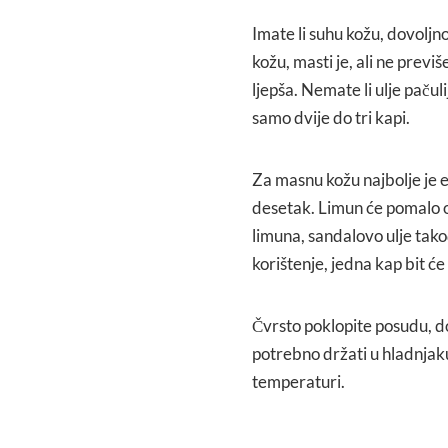
Imate li suhu kožu, dovoljno
kožu, masti je, ali ne prev
ljepša. Nemate li ulje pačul
samo dvije do tri kapi.
Za masnu kožu najbolje je e
desetak. Limun će pomalo o
limuna, sandalovo ulje tako
korištenje, jedna kap bit ć
Čvrsto poklopite posudu, dob
potrebno držati u hladnjaku
temperaturi.