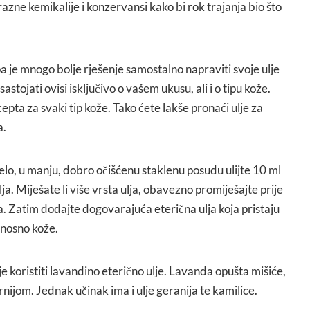
razne kemikalije i konzervansi kako bi rok trajanja bio što
 pa je mnogo bolje rješenje samostalno napraviti svoje ulje
sastojati ovisi isključivo o vašem ukusu, ali i o tipu kože.
ta za svaki tip kože. Tako ćete lakše pronaći ulje za
a.
ijelo, u manju, dobro očišćenu staklenu posudu ulijte 10 ml
a. Miješate li više vrsta ulja, obavezno promiješajte prije
. Zatim dodajte dogovarajuća eterična ulja koja pristaju
dnosno kože.
e koristiti lavandino eterično ulje. Lavanda opušta mišiće,
rnijom. Jednak učinak ima i ulje geranija te kamilice.