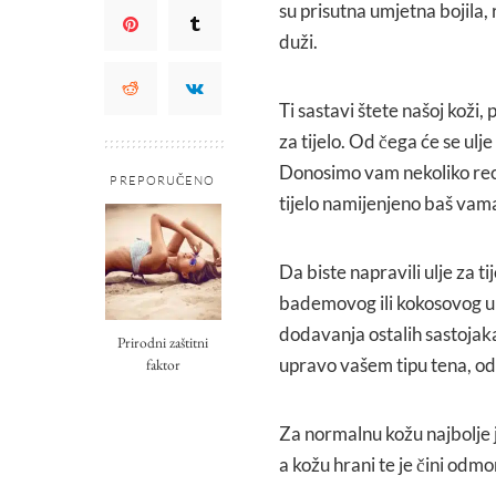
su prisutna umjetna bojila, 
duži.
Ti sastavi štete našoj koži,
za tijelo. Od čega će se ulje 
Donosimo vam nekoliko recep
PREPORUČENO
tijelo namijenjeno baš vam
Da biste napravili ulje za t
bademovog ili kokosovog ulj
dodavanja ostalih sastojaka
Prirodni zaštitni
upravo vašem tipu tena, o
faktor
Za normalnu kožu najbolje j
a kožu hrani te je čini odmo