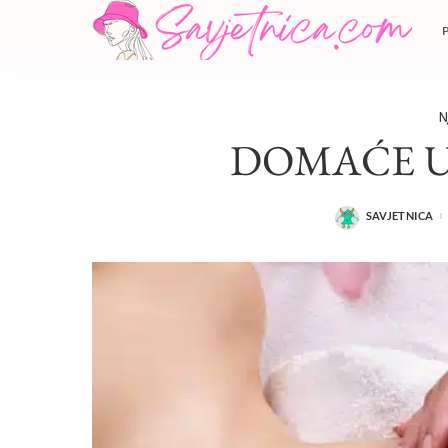
N
DOMAĆE UL
SAVJETNICA
POSTED
BY