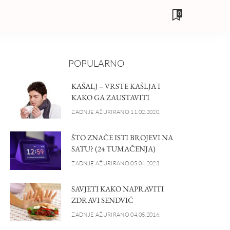
0
POPULARNO
KAŠALJ – VRSTE KAŠLJA I
KAKO GA ZAUSTAVITI
ZADNJE AŽURIRANO 11.02.2020.
ŠTO ZNAČE ISTI BROJEVI NA
SATU? (24 TUMAČENJA)
ZADNJE AŽURIRANO 05.04.2023.
SAVJETI KAKO NAPRAVITI
ZDRAVI SENDVIČ
ZADNJE AŽURIRANO 04.05.2016.