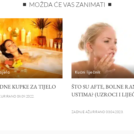
MOŽDA ĆE VAS ZANIMATI
ijela
Kućni liječnik
DNE KUPKE ZA TIJELO
ŠTO SU AFTE, BOLNE RA
USTIMA? (UZROCI I LIJE
URIRANO 08.09.2022.
ZADNJE AŽURIRANO 03.04.2023.