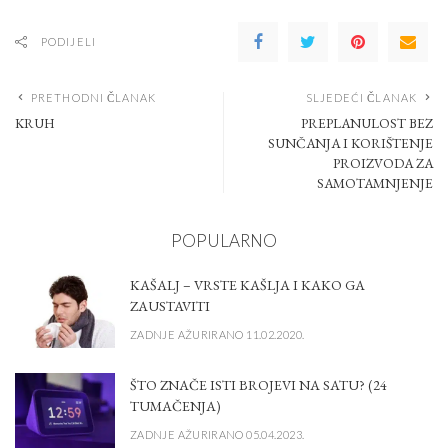
PODIJELI
PRETHODNI ČLANAK
SLJEDEĆI ČLANAK
KRUH
PREPLANULOST BEZ
SUNČANJA I KORIŠTENJE
PROIZVODA ZA
SAMOTAMNJENJE
POPULARNO
KAŠALJ – VRSTE KAŠLJA I KAKO GA
ZAUSTAVITI
ZADNJE AŽURIRANO 11.02.2020.
ŠTO ZNAČE ISTI BROJEVI NA SATU? (24
TUMAČENJA)
ZADNJE AŽURIRANO 05.04.2023.