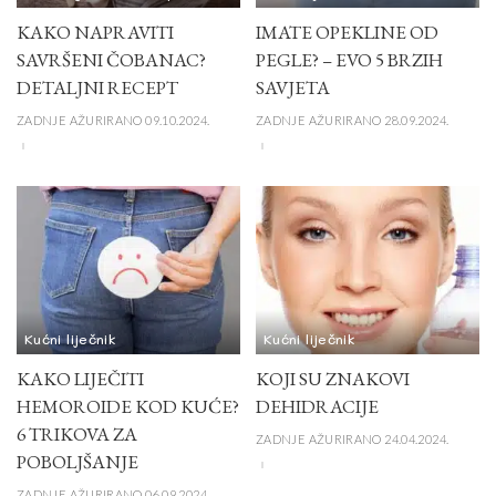
KAKO NAPRAVITI
IMATE OPEKLINE OD
SAVRŠENI ČOBANAC?
PEGLE? – EVO 5 BRZIH
DETALJNI RECEPT
SAVJETA
ZADNJE AŽURIRANO 09.10.2024.
ZADNJE AŽURIRANO 28.09.2024.
Kućni liječnik
Kućni liječnik
KAKO LIJEČITI
KOJI SU ZNAKOVI
HEMOROIDE KOD KUĆE?
DEHIDRACIJE
6 TRIKOVA ZA
ZADNJE AŽURIRANO 24.04.2024.
POBOLJŠANJE
ZADNJE AŽURIRANO 06.09.2024.