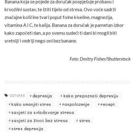
Banana koja se pojede za doručak pospješuje probavu i
krvožilni sustav, te štiti tijelo od stresa. Ovo voće sadrži
značajne količine tvari poput folne kiseline, magnezija,
vitamina A i C, te kalija. Banana za doručak je pametan izbor
kako započeti dan, a po svemu sudeći ti dani bi mogli biti
sretniji i vedriji nego oni bez banane.
Foto: Dmitry Fisher/Shutterstock
depresija
kako prepoznati depresiju
OZNAKE
kako smanjiti stres
raspolozenje
recept
savjeti za svladavanje stresa
savjeti za život bez stresa
stres
stres depresija