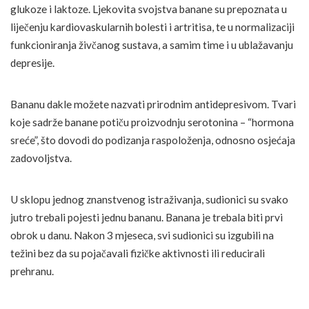
glukoze i laktoze. Ljekovita svojstva banane su prepoznata u
liječenju kardiovaskularnih bolesti i artritisa, te u normalizaciji
funkcioniranja živčanog sustava, a samim time i u ublažavanju
depresije.
Bananu dakle možete nazvati prirodnim antidepresivom. Tvari
koje sadrže banane potiču proizvodnju serotonina – “hormona
sreće”, što dovodi do podizanja raspoloženja, odnosno osjećaja
zadovoljstva.
U sklopu jednog znanstvenog istraživanja, sudionici su svako
jutro trebali pojesti jednu bananu. Banana je trebala biti prvi
obrok u danu. Nakon 3 mjeseca, svi sudionici su izgubili na
težini bez da su pojačavali fizičke aktivnosti ili reducirali
prehranu.