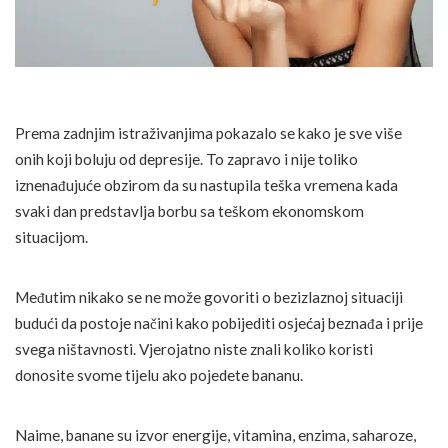
Prema zadnjim istraživanjima pokazalo se kako je sve više
onih koji boluju od depresije. To zapravo i nije toliko
iznenađujuće obzirom da su nastupila teška vremena kada
svaki dan predstavlja borbu sa teškom ekonomskom
situacijom.
Međutim nikako se ne može govoriti o bezizlaznoj situaciji
budući da postoje načini kako pobijediti osjećaj beznađa i prije
svega ništavnosti. Vjerojatno niste znali koliko koristi
donosite svome tijelu ako pojedete bananu.
Naime, banane su izvor energije, vitamina, enzima, saharoze,