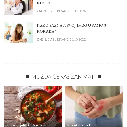
REBRA
ZADNJE AŽURIRANO 18.01.2024.
KAKO SAZNATI SVOJ JMBG U SAMO 3
KORAKA?
ZADNJE AŽURIRANO 31.10.2022.
MOŽDA ĆE VAS ZANIMATI
Juhe i gulaši
Recepti
Kućni liječnik