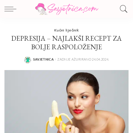
Kućni liječnik
DEPRESIJA – NAJLAKŠI RECEPT ZA
BOLJE RASPOLOŽENJE
SAVJETNICA
ZADNJE AŽURIRANO 24.04.2024.
POSTED
BY