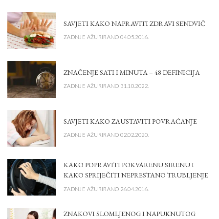
SAVJETI KAKO NAPRAVITI ZDRAVI SENDVIČ
ZADNJE AŽURIRANO 04.05.2016.
ZNAČENJE SATI I MINUTA – 48 DEFINICIJA
ZADNJE AŽURIRANO 31.10.2022.
SAVJETI KAKO ZAUSTAVITI POVRAĆANJE
ZADNJE AŽURIRANO 02.02.2020.
KAKO POPRAVITI POKVARENU SIRENU I
KAKO SPRIJEČITI NEPRESTANO TRUBLJENJE
ZADNJE AŽURIRANO 26.04.2016.
ZNAKOVI SLOMLJENOG I NAPUKNUTOG