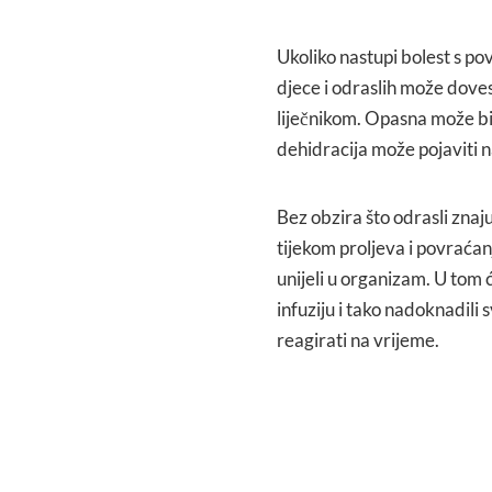
Ukoliko nastupi bolest s po
djece i odraslih može doves
liječnikom. Opasna može bit
dehidracija može pojaviti na
Bez obzira što odrasli znaju
tijekom proljeva i povraćan
unijeli u organizam. U tom ć
infuziju i tako nadoknadili s
reagirati na vrijeme.