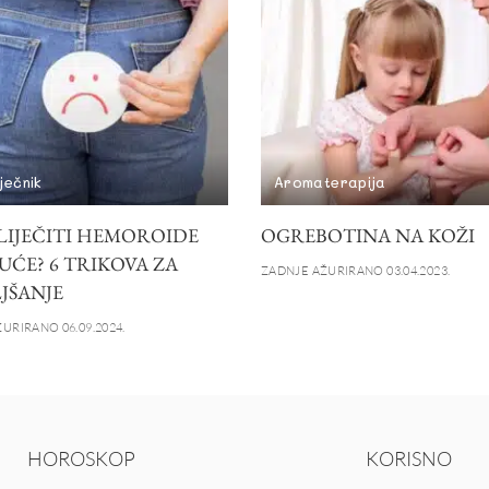
iječnik
Aromaterapija
LIJEČITI HEMOROIDE
OGREBOTINA NA KOŽI
UĆE? 6 TRIKOVA ZA
ZADNJE AŽURIRANO 03.04.2023.
JŠANJE
URIRANO 06.09.2024.
HOROSKOP
KORISNO