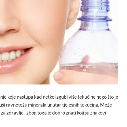
nje koje nastupa kad netko izgubi više tekućine nego što je
ruši ravnotežu minerala unutar tjelesnih tekućina. Može
za zdravlje i zbog toga je dobro znati koji su znakovi