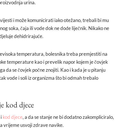
proizvodnja urina.
svijesti i može komunicirati iako otežano, trebali bi mu
ćnog soka, čaja ili vode dok ne dođe liječnik. Nikako ne
 djeluje dehidrirajuće.
revisoka temperatura, bolesnika treba premjestiti na
soke temperature kao i prevelik napor kojem je čovjek
a da se čovjek počne znojiti. Kao i kada je u pitanju
tak vode i soli iz organizma što bi odmah trebalo
e kod djece
 i
kod djece
, a da se stanje ne bi dodatno zakompliciralo,
na vrijeme usvoji zdrave navike.