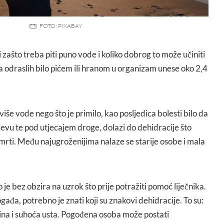
FOTO: PIXABAY
 zašto treba piti puno vode i koliko dobrog to može učiniti
a odraslih bilo pićem ili hranom u organizam unese oko 2,4
 više vode nego što je primilo, kao posljedica bolesti bilo da
ljevu te pod utjecajem droge, dolazi do dehidracije što
smrti. Među najugroženijima nalaze se starije osobe i mala
 je bez obzira na uzrok što prije potražiti pomoć liječnika.
događa, potrebno je znati koji su znakovi dehidracije. To su:
a slina i suhoća usta. Pogođena osoba može postati