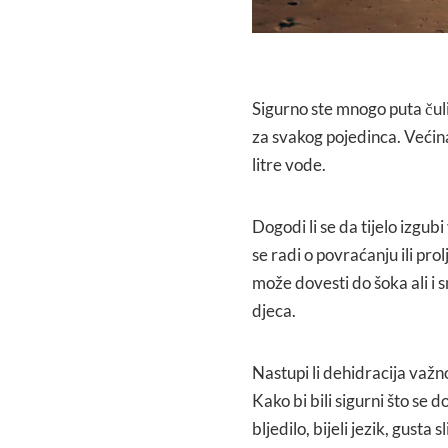
Sigurno ste mnogo puta čuli
za svakog pojedinca. Većin
litre vode.
Dogodi li se da tijelo izgubi
se radi o povraćanju ili pro
može dovesti do šoka ali i 
djeca.
Nastupi li dehidracija važno
Kako bi bili sigurni što se 
bljedilo, bijeli jezik, gust