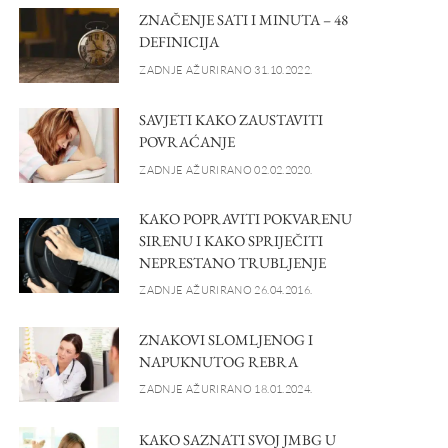
ZNAČENJE SATI I MINUTA – 48
DEFINICIJA
ZADNJE AŽURIRANO 31.10.2022.
SAVJETI KAKO ZAUSTAVITI
POVRAĆANJE
ZADNJE AŽURIRANO 02.02.2020.
KAKO POPRAVITI POKVARENU
SIRENU I KAKO SPRIJEČITI
NEPRESTANO TRUBLJENJE
ZADNJE AŽURIRANO 26.04.2016.
ZNAKOVI SLOMLJENOG I
NAPUKNUTOG REBRA
ZADNJE AŽURIRANO 18.01.2024.
KAKO SAZNATI SVOJ JMBG U