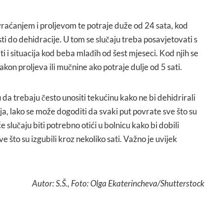
vraćanjem i proljevom te potraje duže od 24 sata, kod
ti do dehidracije. U tom se slučaju treba posavjetovati s
i i situacija kod beba mlađih od šest mjeseci. Kod njih se
kon proljeva ili mučnine ako potraje dulje od 5 sati.
 da trebaju često unositi tekućinu kako ne bi dehidrirali
ja, lako se može dogoditi da svaki put povrate sve što su
e slučaju biti potrebno otići u bolnicu kako bi dobili
ve što su izgubili kroz nekoliko sati. Važno je uvijek
Autor: S.Š., Foto: Olga Ekaterincheva/Shutterstock