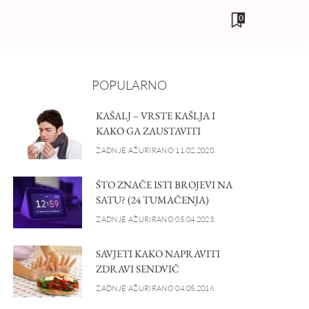
0
POPULARNO
KAŠALJ – VRSTE KAŠLJA I
KAKO GA ZAUSTAVITI
ZADNJE AŽURIRANO 11.02.2020.
ŠTO ZNAČE ISTI BROJEVI NA
SATU? (24 TUMAČENJA)
ZADNJE AŽURIRANO 05.04.2023.
SAVJETI KAKO NAPRAVITI
ZDRAVI SENDVIČ
ZADNJE AŽURIRANO 04.05.2016.