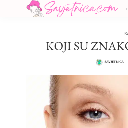
K
KOJI SU ZNAK
SAVJETNICA
POSTED
BY