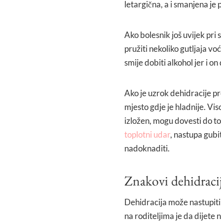
letargična, a i smanjena je 
Ako bolesnik još uvijek pri 
pružiti nekoliko gutljaja vo
smije dobiti alkohol jer i on
Ako je uzrok dehidracije p
mjesto gdje je hladnije. Vi
izložen, mogu dovesti do tog
toplotni udar
, nastupa gubi
nadoknaditi.
Znakovi dehidracij
Dehidracija može nastupiti
na roditeljima je da dijete 