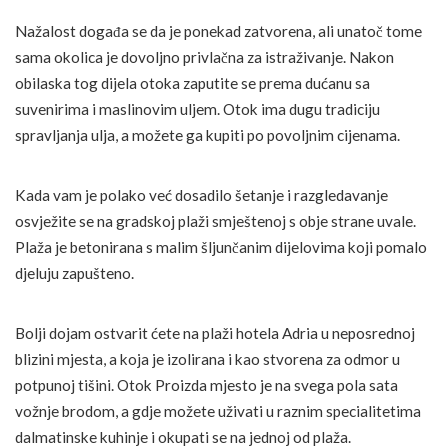
Nažalost događa se da je ponekad zatvorena, ali unatoč tome
sama okolica je dovoljno privlačna za istraživanje. Nakon
obilaska tog dijela otoka zaputite se prema dućanu sa
suvenirima i maslinovim uljem. Otok ima dugu tradiciju
spravljanja ulja, a možete ga kupiti po povoljnim cijenama.
Kada vam je polako već dosadilo šetanje i razgledavanje
osvježite se na gradskoj plaži smještenoj s obje strane uvale.
Plaža je betonirana s malim šljunčanim dijelovima koji pomalo
djeluju zapušteno.
Bolji dojam ostvarit ćete na plaži hotela Adria u neposrednoj
blizini mjesta, a koja je izolirana i kao stvorena za odmor u
potpunoj tišini. Otok Proizda mjesto je na svega pola sata
vožnje brodom, a gdje možete uživati u raznim specialitetima
dalmatinske kuhinje i okupati se na jednoj od plaža.