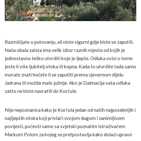
Razmišljate o putovanju, ali niste sigurni gdje biste se zaputili.
Naša obala zaista ima velik izbor raznih mjesta od kojih je
jednostavno teško utvrditi koje je ljepše. Odluka ovisi o tome
jeste li više ljubitelj otoka ili kopna. Kada to utvrdite tada samo
morate znati hoćete li se zaputiti prema sjevernom dijelu
Jadrana ili možda malo južnije. Ako je Dalmacija vaša odluka
zašto ne biste navratili do Korčule.
Nije nepoznanica kako je Korčula jedan od naših najposebnijih i
najljepših otoka koji privlači svojom dugom i zanimljivom
povijesti, počevši samo sa svjetski poznatim istraživačem
Markom Polom za kojeg se pretpostavlja kako dolazi upravo