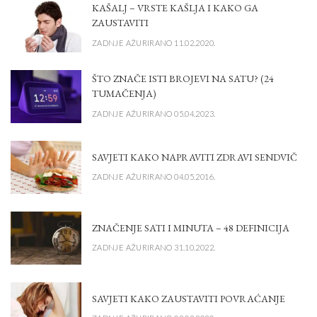
KAŠALJ – VRSTE KAŠLJA I KAKO GA
ZAUSTAVITI
ZADNJE AŽURIRANO 11.02.2020.
ŠTO ZNAČE ISTI BROJEVI NA SATU? (24
TUMAČENJA)
ZADNJE AŽURIRANO 05.04.2023.
SAVJETI KAKO NAPRAVITI ZDRAVI SENDVIČ
ZADNJE AŽURIRANO 04.05.2016.
ZNAČENJE SATI I MINUTA – 48 DEFINICIJA
ZADNJE AŽURIRANO 31.10.2022.
SAVJETI KAKO ZAUSTAVITI POVRAĆANJE