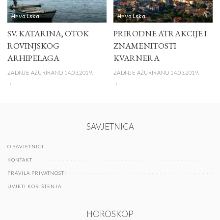
Hrvatska
Hrvatska
SV. KATARINA, OTOK
PRIRODNE ATRAKCIJE I
ROVINJSKOG
ZNAMENITOSTI
ARHIPELAGA
KVARNERA
ZADNJE AŽURIRANO 14.03.2019.
ZADNJE AŽURIRANO 14.03.2019.
SAVJETNICA
O SAVJETNICI
KONTAKT
PRAVILA PRIVATNOSTI
UVJETI KORIŠTENJA
HOROSKOP