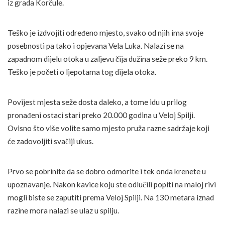
iz grada Korčule.
Teško je izdvojiti određeno mjesto, svako od njih ima svoje
posebnosti pa tako i opjevana Vela Luka. Nalazi se na
zapadnom dijelu otoka u zaljevu čija dužina seže preko 9 km.
Teško je početi o ljepotama tog dijela otoka.
Povijest mjesta seže dosta daleko, a tome idu u prilog
pronađeni ostaci stari preko 20.000 godina u Veloj Spilji.
Ovisno što više volite samo mjesto pruža razne sadržaje koji
će zadovoljiti svačiji ukus.
Prvo se pobrinite da se dobro odmorite i tek onda krenete u
upoznavanje. Nakon kavice koju ste odlučili popiti na maloj rivi
mogli biste se zaputiti prema Veloj Spilji. Na 130 metara iznad
razine mora nalazi se ulaz u spilju.