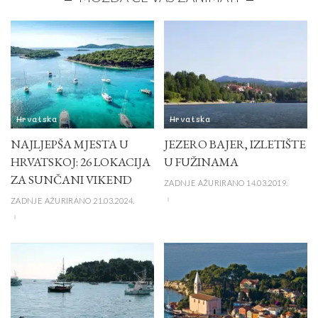
Hrvatska
Hrvatska
NAJLJEPŠA MJESTA U
JEZERO BAJER, IZLETIŠTE
HRVATSKOJ: 26 LOKACIJA
U FUŽINAMA
ZA SUNČANI VIKEND
ZADNJE AŽURIRANO 14.03.2019.
ZADNJE AŽURIRANO 21.03.2024.