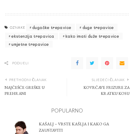
dugačke trepavice
duge trepavice
OZNAKE
ekstenzija trepavica
kako imati duže trepavice
umjetne trepavice
PODIJELI
PRETHODNI ČLANAK
SLJEDEĆI ČLANAK
NAJČEŠĆE GREŠKE U
KOVRČAVE FRIZURE ZA
PREHRANI
KRATKU KOSU
POPULARNO
KAŠALJ – VRSTE KAŠLJA I KAKO GA
ZAUSTAVITI