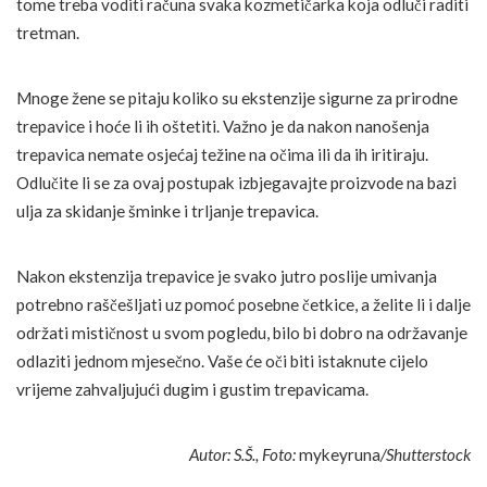
tome treba voditi računa svaka kozmetičarka koja odluči raditi
tretman.
Mnoge žene se pitaju koliko su ekstenzije sigurne za prirodne
trepavice i hoće li ih oštetiti. Važno je da nakon nanošenja
trepavica nemate osjećaj težine na očima ili da ih iritiraju.
Odlučite li se za ovaj postupak izbjegavajte proizvode na bazi
ulja za skidanje šminke i trljanje trepavica.
Nakon ekstenzija trepavice je svako jutro poslije umivanja
potrebno raščešljati uz pomoć posebne četkice, a želite li i dalje
održati mističnost u svom pogledu, bilo bi dobro na održavanje
odlaziti jednom mjesečno. Vaše će oči biti istaknute cijelo
vrijeme zahvaljujući dugim i gustim trepavicama.
Autor: S.Š., Foto:
mykeyruna
/Shutterstock