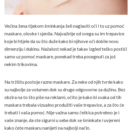
Većina žena tijekom šminkanja želi naglasiti oči i to uz pomoć
maskare, olovke i sjenila. Najvažnije od svega su im trepavice
koje bi htjele da su što duže kako bi njihove oči dobile novu
dimenziju i dubinu. Nažalost nekad je takav izgled teško postići
samo uz pomoć maskare, ponekad treba posegnuti za još
nekim trikovima.
Na tržištu postoje razne maskare. Za neke od njih tvrde kako
su najbolje za volumen dok su druge odgovorne za dužinu. Bez
obzira na to što piše na reklami, očito je kako bi svaka od tih
maskara trebala vizualno produžiti vaše trepavice, a za što će
trebati i vaša pomoć. Nije važna samo četkica potrebno je i
vaše znanje, da ste sigurni u sebe dok se šminkate i uvjereni
kako ćete maskaru nanijeti na najbolji način.