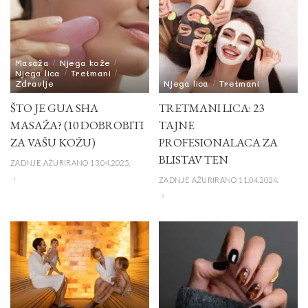
Masaža
Njega kože
Njega lica
Tretmani
Zdravlje
Njega lica
Tretmani
ŠTO JE GUA SHA
TRETMANI LICA: 23
MASAŽA? (10 DOBROBITI
TAJNE
ZA VAŠU KOŽU)
PROFESIONALACA ZA
BLISTAV TEN
ZADNJE AŽURIRANO 13.04.2025.
ZADNJE AŽURIRANO 11.04.2024.