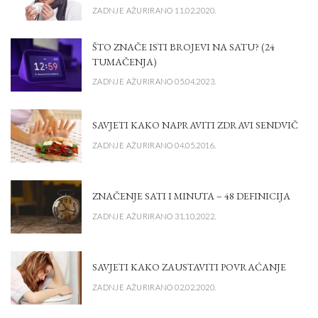
ZADNJE AŽURIRANO 11.02.2020.
ŠTO ZNAČE ISTI BROJEVI NA SATU? (24
TUMAČENJA)
ZADNJE AŽURIRANO 05.04.2023.
SAVJETI KAKO NAPRAVITI ZDRAVI SENDVIČ
ZADNJE AŽURIRANO 04.05.2016.
ZNAČENJE SATI I MINUTA – 48 DEFINICIJA
ZADNJE AŽURIRANO 31.10.2022.
SAVJETI KAKO ZAUSTAVITI POVRAĆANJE
ZADNJE AŽURIRANO 02.02.2020.