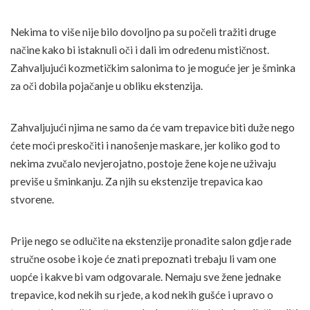
Nekima to više nije bilo dovoljno pa su počeli tražiti druge
načine kako bi istaknuli oči i dali im određenu mističnost.
Zahvaljujući kozmetičkim salonima to je moguće jer je šminka
za oči dobila pojačanje u obliku ekstenzija.
Zahvaljujući njima ne samo da će vam trepavice biti duže nego
ćete moći preskočiti i nanošenje maskare, jer koliko god to
nekima zvučalo nevjerojatno, postoje žene koje ne uživaju
previše u šminkanju. Za njih su ekstenzije trepavica kao
stvorene.
Prije nego se odlučite na ekstenzije pronađite salon gdje rade
stručne osobe i koje će znati prepoznati trebaju li vam one
uopće i kakve bi vam odgovarale. Nemaju sve žene jednake
trepavice, kod nekih su rjeđe, a kod nekih gušće i upravo o