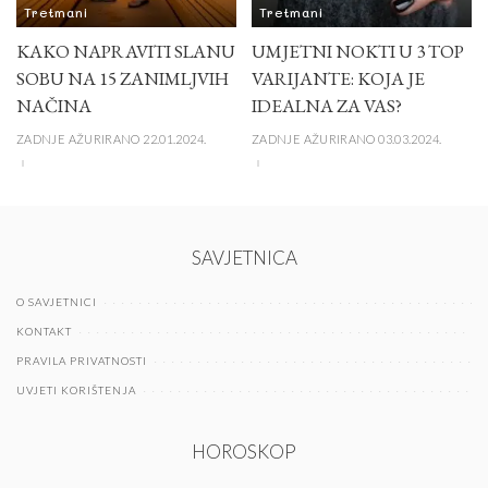
Tretmani
Tretmani
KAKO NAPRAVITI SLANU
UMJETNI NOKTI U 3 TOP
SOBU NA 15 ZANIMLJVIH
VARIJANTE: KOJA JE
NAČINA
IDEALNA ZA VAS?
ZADNJE AŽURIRANO 22.01.2024.
ZADNJE AŽURIRANO 03.03.2024.
SAVJETNICA
O SAVJETNICI
KONTAKT
PRAVILA PRIVATNOSTI
UVJETI KORIŠTENJA
HOROSKOP