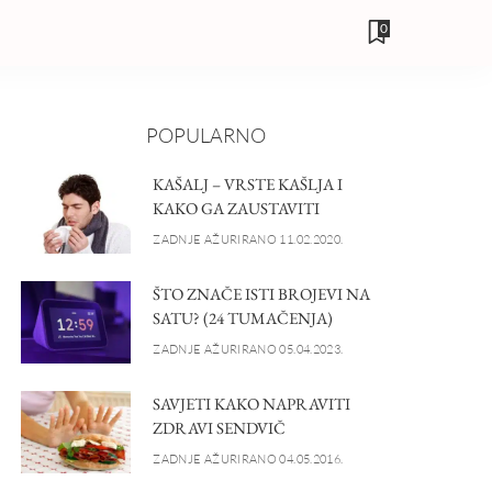
0
POPULARNO
KAŠALJ – VRSTE KAŠLJA I
KAKO GA ZAUSTAVITI
ZADNJE AŽURIRANO 11.02.2020.
ŠTO ZNAČE ISTI BROJEVI NA
SATU? (24 TUMAČENJA)
ZADNJE AŽURIRANO 05.04.2023.
SAVJETI KAKO NAPRAVITI
ZDRAVI SENDVIČ
ZADNJE AŽURIRANO 04.05.2016.