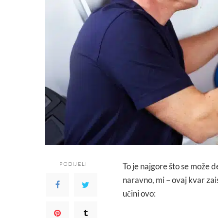
PODIJELI
To je najgore što se može de
naravno, mi – ovaj kvar zais
učini ovo: