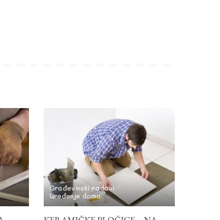
Građevinski radovi
Uređenje doma
A
KERAMIČKE PLOČICE – NA