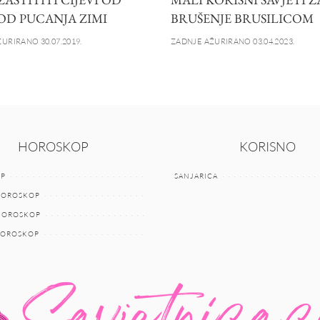
OD PUCANJA ZIMI
BRUŠENJE BRUSILICOM
URIRANO 30.07.2019.
ZADNJE AŽURIRANO 03.04.2023.
HOROSKOP
KORISNO
P
SANJARICA
HOROSKOP
 HOROSKOP
HOROSKOP