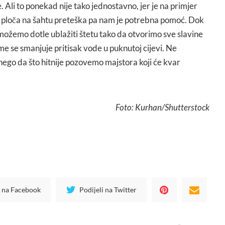
 Ali to ponekad nije tako jednostavno, jer je na primjer
ak ploča na šahtu preteška pa nam je potrebna pomoć. Dok
, možemo dotle ublažiti štetu tako da otvorimo sve slavine
ime se smanjuje pritisak vode u puknutoj cijevi. Ne
nego da što hitnije pozovemo majstora koji će kvar
Foto: Kurhan/Shutterstock
i na Facebook
Podijeli na Twitter