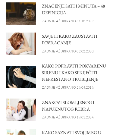
ZNAČENJE SATI I MINUTA – 48
DEFINICIJA
ZADNJE AŽURIRANO 31.10.2022.
SAVJETI KAKO ZAUSTAVITI
POVRAĆANJE
ZADNJE AŽURIRANO 02.02.2020.
KAKO POPRAVITI POKVARENU
SIRENU I KAKO SPRIJEČITI
NEPRESTANO TRUBLJENJE
ZADNJE AŽURIRANO 26.04.2016.
ZNAKOVI SLOMLJENOG I
NAPUKNUTOG REBRA
ZADNJE AŽURIRANO 18.01.2024.
KAKO SAZNATI SVOJ JMBG U