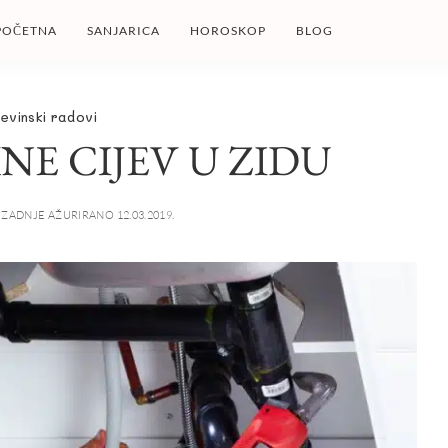
POČETNA
SANJARICA
HOROSKOP
BLOG
evinski radovi
NE CIJEV U ZIDU
ZADNJE AŽURIRANO 12.03.2019.