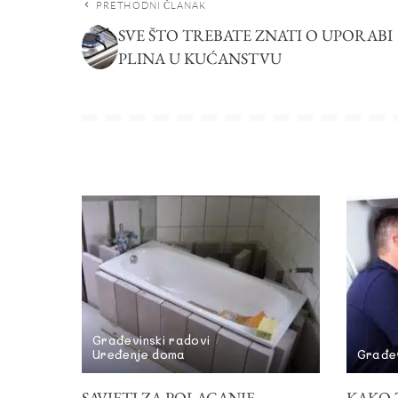
PRETHODNI ČLANAK
SVE ŠTO TREBATE ZNATI O UPORABI
PLINA U KUĆANSTVU
Građevinski radovi
Uređenje doma
Građev
SAVJETI ZA POLAGANJE
KAKO Z