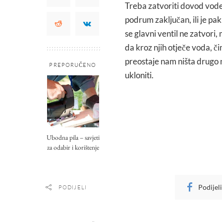
Treba zatvoriti dovod vode.
podrum zaključan, ili je p
se glavni ventil ne zatvori
da kroz njih otječe voda, č
preostaje nam ništa drugo 
PREPORUČENO
ukloniti.
Ubodna pila – savjeti
za odabir i korištenje
Podijel
PODIJELI