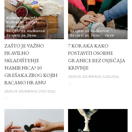
Kuhinjski savjeti
Kulinarski savjeti
Prehrana
Savjeti za muškarce
Savjeti za muškarce
Savjeti za žene
Savjeti za žene
Veze
ZAŠTO JE VAŽNO
7 KORAKA KAKO
PRAVILNO
POSTAVITI OSOBNE
SKLADIŠTENJE
GRANICE BEZ OSJEĆAJA
NAMIRNICA? 10
KRIVNJE
GREŠAKA ZBOG KOJIH
ZADNJE AŽURIRANO 22.06.2026.
BACAMO HRANU
ZADNJE AŽURIRANO 29.07.2026.
Ljubavni savjeti