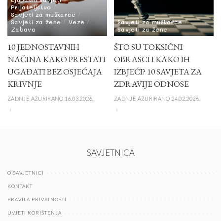
Prijateljstvo
Savjeti za muškarce
Savjeti za žene
Veze
Savjeti za muškarce
Zabava
Savjeti za žene
10 JEDNOSTAVNIH
ŠTO SU TOKSIČNI
NAČINA KAKO PRESTATI
OBRASCI I KAKO IH
UGAĐATI BEZ OSJEĆAJA
IZBJEĆI? 10 SAVJETA ZA
KRIVNJE
ZDRAVIJE ODNOSE
ZADNJE AŽURIRANO 16.03.2026.
ZADNJE AŽURIRANO 24.02.2026.
SAVJETNICA
O SAVJETNICI
KONTAKT
PRAVILA PRIVATNOSTI
UVJETI KORIŠTENJA