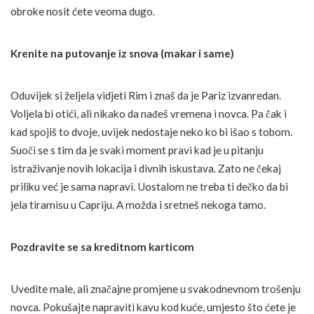
obroke nosit ćete veoma dugo.
Krenite na putovanje iz snova (makar i same)
Oduvijek si željela vidjeti Rim i znaš da je Pariz izvanredan.
Voljela bi otići, ali nikako da nađeš vremena i novca. Pa čak i
kad spojiš to dvoje, uvijek nedostaje neko ko bi išao s tobom.
Suoči se s tim da je svaki moment pravi kad je u pitanju
istraživanje novih lokacija i divnih iskustava. Zato ne čekaj
priliku već je sama napravi. Uostalom ne treba ti dečko da bi
jela tiramisu u Capriju. A možda i sretneš nekoga tamo.
Pozdravite se sa kreditnom karticom
Uvedite male, ali značajne promjene u svakodnevnom trošenju
novca. Pokušajte napraviti kavu kod kuće, umjesto što ćete je