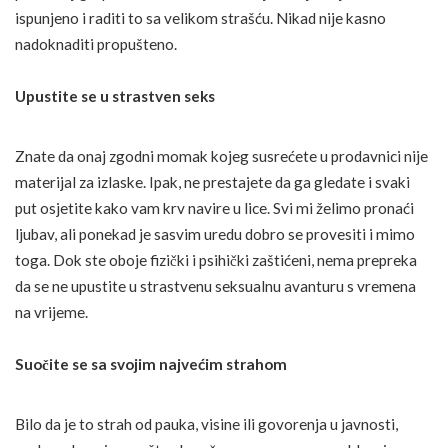
ispunjeno i raditi to sa velikom strašću. Nikad nije kasno
nadoknaditi propušteno.
Upustite se u strastven seks
Znate da onaj zgodni momak kojeg susrećete u prodavnici nije
materijal za izlaske. Ipak, ne prestajete da ga gledate i svaki
put osjetite kako vam krv navire u lice. Svi mi želimo pronaći
ljubav, ali ponekad je sasvim uredu dobro se provesiti i mimo
toga. Dok ste oboje fizički i psihički zaštićeni, nema prepreka
da se ne upustite u strastvenu seksualnu avanturu s vremena
na vrijeme.
Suočite se sa svojim najvećim strahom
Bilo da je to strah od pauka, visine ili govorenja u javnosti,