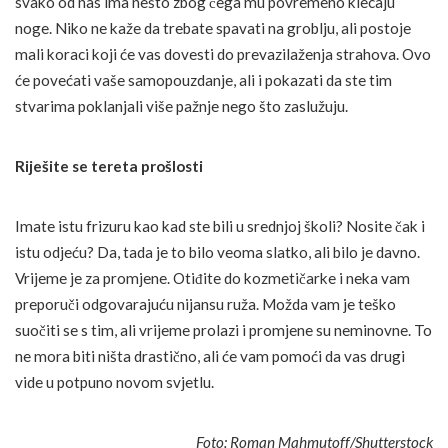
svako od nas ima nešto zbog čega mu povremeno klecaju
noge. Niko ne kaže da trebate spavati na groblju, ali postoje
mali koraci koji će vas dovesti do prevazilaženja strahova. Ovo
će povećati vaše samopouzdanje, ali i pokazati da ste tim
stvarima poklanjali više pažnje nego što zaslužuju.
Riješite se tereta prošlosti
Imate istu frizuru kao kad ste bili u srednjoj školi? Nosite čak i
istu odjeću? Da, tada je to bilo veoma slatko, ali bilo je davno.
Vrijeme je za promjene. Otiđite do kozmetičarke i neka vam
preporuči odgovarajuću nijansu ruža. Možda vam je teško
suočiti se s tim, ali vrijeme prolazi i promjene su neminovne. To
ne mora biti ništa drastično, ali će vam pomoći da vas drugi
vide u potpuno novom svjetlu.
Foto: Roman Mahmutoff/Shutterstock