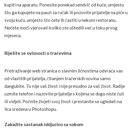
kupiti na aparatu. Ponesite ponekad sendvič od kuće, umjesto
što ga kupujete na pauzi za ručak ili pozovite prijatelje na piće u
svoju kuću, umjesto što ćete ih častiti u nekom restoranu.
Nećete moći vjerovati koliko ste uštedili već u toku prvog
mjeseca.
Riješite se ovisnosti o tračevima
Pretraživanje web stranica o slavnim ličnostima odvraća vas
od vlastitih prijatelja, čitanjem tračerskih novina samo
dangubite. To nije vaš život i nije presudno za vaš život. Radije
uzmite telefon i nazovite prijatelje s kojima se dugo niste čuli
ili vidjeli. Počnite živjeti svoj život i prestanite se ugledati na
lica sređena u Photoshopu.
Zakažite sastanak isključivo sa sobom