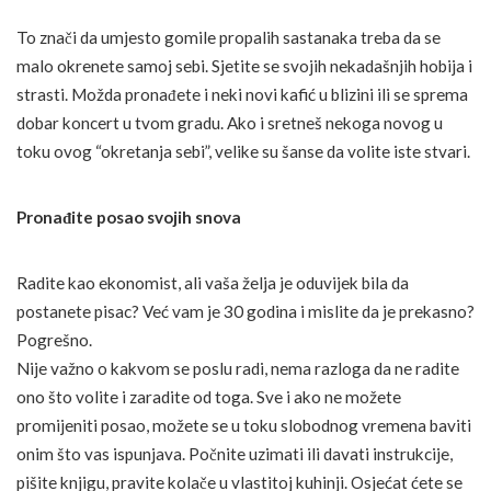
To znači da umjesto gomile propalih sastanaka treba da se
malo okrenete samoj sebi. Sjetite se svojih nekadašnjih hobija i
strasti. Možda pronađete i neki novi kafić u blizini ili se sprema
dobar koncert u tvom gradu. Ako i sretneš nekoga novog u
toku ovog “okretanja sebi”, velike su šanse da volite iste stvari.
Pronađite posao svojih snova
Radite kao ekonomist, ali vaša želja je oduvijek bila da
postanete pisac? Već vam je 30 godina i mislite da je prekasno?
Pogrešno.
Nije važno o kakvom se poslu radi, nema razloga da ne radite
ono što volite i zaradite od toga. Sve i ako ne možete
promijeniti posao, možete se u toku slobodnog vremena baviti
onim što vas ispunjava. Počnite uzimati ili davati instrukcije,
pišite knjigu, pravite kolače u vlastitoj kuhinji. Osjećat ćete se