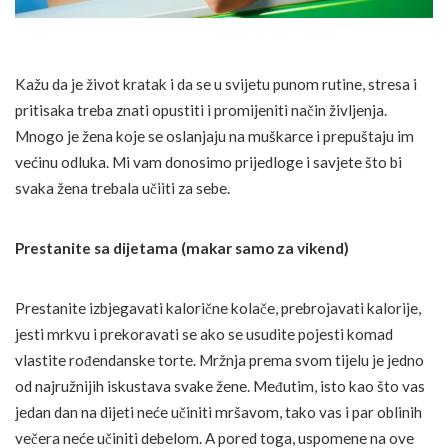
Kažu da je život kratak i da se u svijetu punom rutine, stresa i
pritisaka treba znati opustiti i promijeniti način življenja.
Mnogo je žena koje se oslanjaju na muškarce i prepuštaju im
većinu odluka. Mi vam donosimo prijedloge i savjete što bi
svaka žena trebala učiiti za sebe.
Prestanite sa dijetama (makar samo za vikend)
Prestanite izbjegavati kalorične kolače, prebrojavati kalorije,
jesti mrkvu i prekoravati se ako se usudite pojesti komad
vlastite rođendanske torte. Mržnja prema svom tijelu je jedno
od najružnijih iskustava svake žene. Međutim, isto kao što vas
jedan dan na dijeti neće učiniti mršavom, tako vas i par oblinih
večera neće učiniti debelom. A pored toga, uspomene na ove