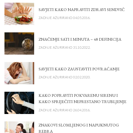
SAVJETI KAKO NAPRAVITI ZDRAVI SENDVIČ
ZADNJE AŽURIRANO 04.05.2016.
ZNAČENJE SATI I MINUTA – 48 DEFINICIJA
ZADNJE AŽURIRANO 31.10.2022.
SAVJETI KAKO ZAUSTAVITI POVRAĆANJE
ZADNJE AŽURIRANO 02.02.2020.
KAKO POPRAVITI POKVARENU SIRENU I
KAKO SPRIJEČITI NEPRESTANO TRUBLJENJE
ZADNJE AŽURIRANO 26.04.2016.
ZNAKOVI SLOMLJENOG I NAPUKNUTOG
REBRA