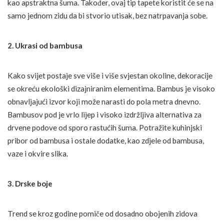
kao apstraktna šuma. Također, ovaj tip tapete koristit će se na
samo jednom zidu da bi stvorio utisak, bez natrpavanja sobe.
2. Ukrasi od bambusa
Kako svijet postaje sve više i više svjestan okoline, dekoracije
se okreću ekološki dizajniranim elementima. Bambus je visoko
obnavljajući izvor koji može narasti do pola metra dnevno.
Bambusov pod je vrlo lijep i visoko izdržljiva alternativa za
drvene podove od sporo rastućih šuma. Potražite kuhinjski
pribor od bambusa i ostale dodatke, kao zdjele od bambusa,
vaze i okvire slika.
3. Drske boje
Trend se kroz godine pomiče od dosadno obojenih zidova