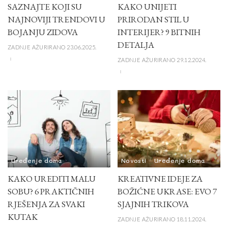
SAZNAJTE KOJI SU
KAKO UNIJETI
NAJNOVIJI TRENDOVI U
PRIRODAN STIL U
BOJANJU ZIDOVA
INTERIJER? 9 BITNIH
DETALJA
ZADNJE AŽURIRANO 23.06.2025.
ZADNJE AŽURIRANO 29.12.2024.
Uređenje doma
Novosti
Uređenje doma
KAKO UREDITI MALU
KREATIVNE IDEJE ZA
SOBU? 6 PRAKTIČNIH
BOŽIĆNE UKRASE: EVO 7
RJEŠENJA ZA SVAKI
SJAJNIH TRIKOVA
KUTAK
ZADNJE AŽURIRANO 18.11.2024.