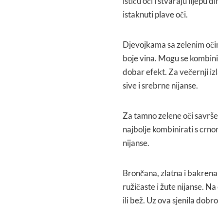
ističu oči i stvaraju lijepu 
istaknuti plave oči.
Djevojkama sa zelenim očima
boje vina. Mogu se kombinir
dobar efekt. Za večernji izl
sive i srebrne nijanse.
Za tamno zelene oči savršeno
najbolje kombinirati s crno
nijanse.
Brončana, zlatna i bakrena b
ružičaste i žute nijanse. N
ili bež. Uz ova sjenila dobro