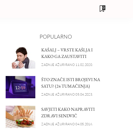
0
POPULARNO
KAŠALJ – VRSTE KAŠLJA I
KAKO GA ZAUSTAVITI
ZADNJE AŽURIRANO 11.02.2020.
ŠTO ZNAČE ISTI BROJEVI NA
SATU? (24 TUMAČENJA)
ZADNJE AŽURIRANO 05.04.2023.
SAVJETI KAKO NAPRAVITI
ZDRAVI SENDVIČ
ZADNJE AŽURIRANO 04.05.2016.