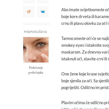
Ako imate svijetlosmeđe oči, 
boje kore drveta ili karamele
crnu ili plavu olovku za oči
PREPORUČENO
Tamno smeđe oči će se najbo
smokey eyes i istaknite svoj
maskarom. Za dnevnu varija
istaknuli oči, stavite crni i
Prekrivanje
podočnjaka
One žene koje krase svjetl
boje sjenila za oči. Sa sjen
pogriješiti. Odlično im prist
Plavim očima će odlično pri