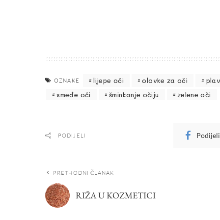
lijepe oči
olovke za oči
plav
OZNAKE
smeđe oči
šminkanje očiju
zelene oči
Podijel
PODIJELI
PRETHODNI ČLANAK
RIŽA U KOZMETICI