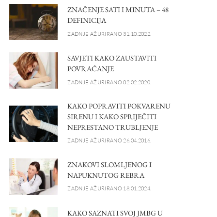
ZNAČENJE SATI I MINUTA – 48
DEFINICIJA
ZADNJE AŽURIRANO 31.10.2022.
SAVJETI KAKO ZAUSTAVITI
POVRAĆANJE
ZADNJE AŽURIRANO 02.02.2020.
KAKO POPRAVITI POKVARENU
SIRENU I KAKO SPRIJEČITI
NEPRESTANO TRUBLJENJE
ZADNJE AŽURIRANO 26.04.2016.
ZNAKOVI SLOMLJENOG I
NAPUKNUTOG REBRA
ZADNJE AŽURIRANO 18.01.2024.
KAKO SAZNATI SVOJ JMBG U