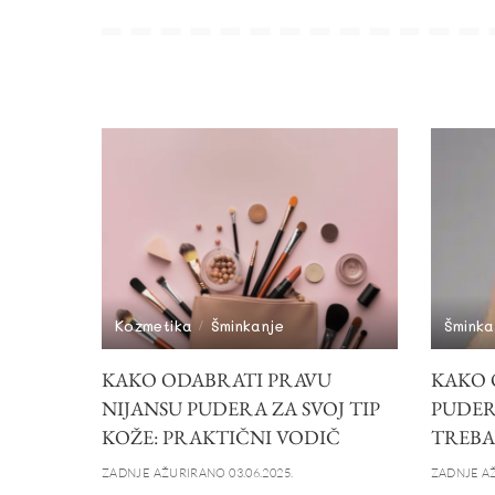
Kozmetika
Šminkanje
Šminka
KAKO ODABRATI PRAVU
KAKO 
NIJANSU PUDERA ZA SVOJ TIP
PUDER
KOŽE: PRAKTIČNI VODIČ
TREBAŠ
ZADNJE AŽURIRANO 03.06.2025.
ZADNJE AŽ