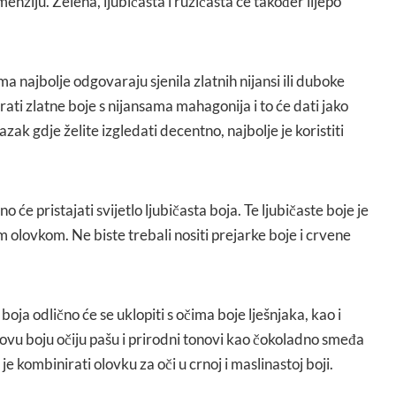
dimenziju. Zelena, ljubičasta i ružičasta će također lijepo
 najbolje odgovaraju sjenila zlatnih nijansi ili duboke
ati zlatne boje s nijansama mahagonija i to će dati jako
azak gdje želite izgledati decentno, najbolje je koristiti
 će pristajati svijetlo ljubičasta boja. Te ljubičaste boje je
m olovkom. Ne biste trebali nositi prejarke boje i crvene
oja odlično će se uklopiti s očima boje lješnjaka, kao i
a ovu boju očiju pašu i prirodni tonovi kao čokoladno smeđa
 je kombinirati olovku za oči u crnoj i maslinastoj boji.