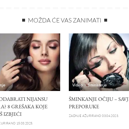
MOŽDA ĆE VAS ZANIMATI
nje
Video
Šminkanje
ODABRATI NIJANSU
ŠMINKANJE OČIJU – SAVJE
A? 8 GREŠAKA KOJE
PREPORUKE
 IZBJEĆI
ZADNJE AŽURIRANO 03.04.2023.
URIRANO 15.03.2025.