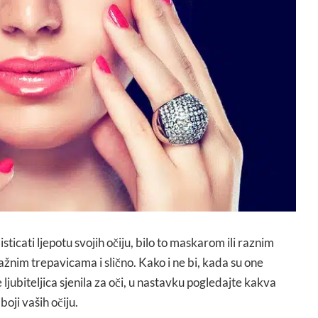
sticati ljepotu svojih očiju, bilo to maskarom ili raznim
lažnim trepavicama i slično. Kako i ne bi, kada su one
ljubiteljica sjenila za oči, u nastavku pogledajte kakva
boji vaših očiju.