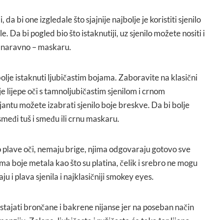
da bi one izgledale što sjajnije najbolje je koristiti sjenilo
. Da bi pogled bio što istaknutiji, uz sjenilo možete nositi i
 i naravno – maskaru.
lje istaknuti ljubičastim bojama. Zaboravite na klasični
e lijepe oči s tamnoljubičastim sjenilom i crnom
ntu možete izabrati sjenilo boje breskve. Da bi bolje
li smeđi tuš i smeđu ili crnu maskaru.
o plave oči, nemaju brige, njima odgovaraju gotovo sve
ilima boje metala kao što su platina, čelik i srebro ne mogu
aju i plava sjenila i najklasičniji smokey eyes.
stajati brončane i bakrene nijanse jer na poseban način