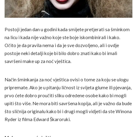
Postoji jedan dan u godini kada smijete pretjerati sa šminkom
na licu i kada nije važno koje ste boje iskombinirali i kako.
Očito je da pravila nema i da je sve dozvoljeno, ali i ovdje
postoje neki detalji koje bi bilo dobro znati kako bi imali
savršeni make up za noć vještica.
Način šminkanja za noć vještica ovisi o tome za koju se ulogu
pripremate. Ako je u pitanju ličnost iz svijeta glume ili pjevanja,
prvo ćete dobro proučiti sliku određene osobe kako bi mogli
upiti što više. Ne mora biti savršena kopija, ali je važno da bude
što sličnija originalu kako bi i drugi mogli vidjeti da ste Winona
Ryder iz filma Edward Škaroruki.