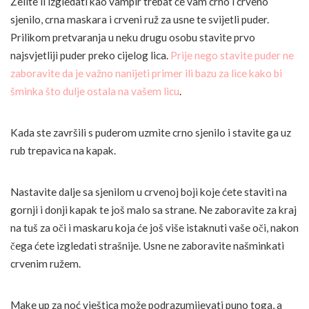
Želite li izgledati kao vampir trebat će vam crno i crveno
sjenilo, crna maskara i crveni ruž za usne te svijetli puder.
Prilikom pretvaranja u neku drugu osobu stavite prvo
najsvjetliji puder preko cijelog lica.
Prije nego stavite puder ne
zaboravite da je važno nanijeti primer ili bazu za lice kako bi
šminka što dulje ostala na vašem licu
.
Kada ste završili s puderom uzmite crno sjenilo i stavite ga uz
rub trepavica na kapak.
Nastavite dalje sa sjenilom u crvenoj boji koje ćete staviti na
gornji i donji kapak te još malo sa strane. Ne zaboravite za kraj
na tuš za oči i maskaru koja će još više istaknuti vaše oči, nakon
čega ćete izgledati strašnije. Usne ne zaboravite našminkati
crvenim ružem.
Make up za noć vještica može podrazumijevati puno toga, a