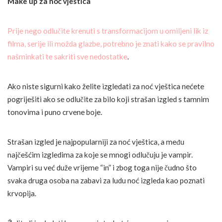
Make up za noć vještica
Prije nego odlučite krenuti s transformacijom u omiljeni lik iz
filma, serije ili možda glazbe, potrebno je znati kako se pravilno
našminkati te sakriti sve nedostatke
.
Ako niste sigurni kako želite izgledati za noć vještica nećete
pogriješiti ako se odlučite za bilo koji strašan izgled s tamnim
tonovima i puno crvene boje.
Strašan izgled je najpopularniji za noć vještica, a među
najčešćim izgledima za koje se mnogi odlučuju je vampir.
Vampiri su već duže vrijeme “in” i zbog toga nije čudno što
svaka druga osoba na zabavi za ludu noć izgleda kao poznati
krvopija.