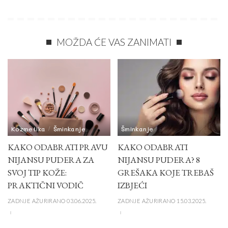
MOŽDA ĆE VAS ZANIMATI
Kozmetika
Šminkanje
Šminkanje
KAKO ODABRATI PRAVU
KAKO ODABRATI
NIJANSU PUDERA ZA
NIJANSU PUDERA? 8
SVOJ TIP KOŽE:
GREŠAKA KOJE TREBAŠ
PRAKTIČNI VODIČ
IZBJEĆI
ZADNJE AŽURIRANO 03.06.2025.
ZADNJE AŽURIRANO 15.03.2025.