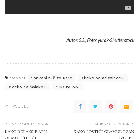
Autor: S.Š., Foto: yurok/Shutterstock
crveni ruž za usne
kako se našminkati
OZNAKE
kako se šminkati
tuš za oči
PODIJELI
PRETHODNI ČLANAK
SLJEDEĆI ČLANAK
KAKO RELAKSIRATI I
KAKO POSTIĆI GLAMUROZAN
ODMORITI OČI
IZGLED