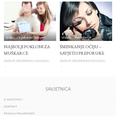
Video
Ljubavni savjeti
Video
Šminkanje
NAJBOLJI POKLONI ZA
ŠMINKANJE OČIJU –
MUŠKARCE
SAVJETI I PREPORUKE
ZADNJE AŽURIRANO 24.04.2024.
ZADNJE AŽURIRANO 03.04.2023.
SAVJETNICA
O SAVJETNICI
KONTAKT
PRAVILA PRIVATNOSTI