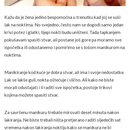
Kažu da je žena jedino bespomoćna u trenutku kad joj se suši
lak na noktima. No svejedno, često nam se dogodi samo jedan
krivi potez i glatki, lijepi nokti budu uništeni. Tada tapkanjem
pokušavam spasiti stvar, ali postane još gore pa moramo sve
ispočetka ili odustanemo i pomirimo se s lošom manikurom na
noktima.
Manikiranje kod kuće je dobra stvar, ali ima i svoje nedostatke.
Lak se lakše guli, nokta oštećuje i slično. Ali kako ne biste
morali odustajati i li raditi sve ispočetka, postoje trikovi
kojima možete spasiti stvar.
Za savršenu manikuru trebate mirovati deset minuta nakon
lakiranja. Ne biste trebali ništa pretjerano raditi sljedećih sat
vremena nakon lakiranja noktiju kako se manikura ne bi