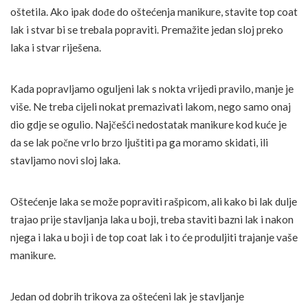
oštetila. Ako ipak dođe do oštećenja manikure, stavite top coat
lak i stvar bi se trebala popraviti. Premažite jedan sloj preko
laka i stvar riješena.
Kada popravljamo oguljeni lak s nokta vrijedi pravilo, manje je
više. Ne treba cijeli nokat premazivati lakom, nego samo onaj
dio gdje se ogulio. Najčešći nedostatak manikure kod kuće je
da se lak počne vrlo brzo ljuštiti pa ga moramo skidati, ili
stavljamo novi sloj laka.
Oštećenje laka se može popraviti rašpicom, ali kako bi lak dulje
trajao prije stavljanja laka u boji, treba staviti bazni lak i nakon
njega i laka u boji i de top coat lak i to će produljiti trajanje vaše
manikure.
Jedan od dobrih trikova za oštećeni lak je stavljanje