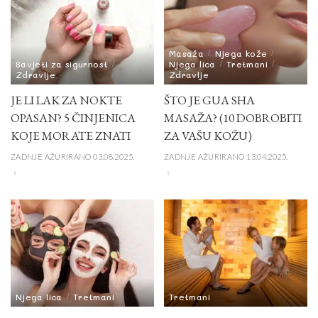
Masaža
Njega kože
Savjeti za sigurnost
Njega lica
Tretmani
Zdravlje
Zdravlje
JE LI LAK ZA NOKTE
ŠTO JE GUA SHA
OPASAN? 5 ČINJENICA
MASAŽA? (10 DOBROBITI
KOJE MORATE ZNATI
ZA VAŠU KOŽU)
ZADNJE AŽURIRANO 03.08.2025.
ZADNJE AŽURIRANO 13.04.2025.
Njega lica
Tretmani
Tretmani