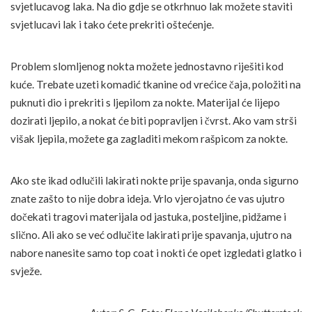
svjetlucavog laka. Na dio gdje se otkrhnuo lak možete staviti
svjetlucavi lak i tako ćete prekriti oštećenje.
Problem slomljenog nokta možete jednostavno riješiti kod
kuće. Trebate uzeti komadić tkanine od vrećice čaja, položiti na
puknuti dio i prekriti s ljepilom za nokte. Materijal će lijepo
dozirati ljepilo, a nokat će biti popravljen i čvrst. Ako vam strši
višak ljepila, možete ga zagladiti mekom rašpicom za nokte.
Ako ste ikad odlučili lakirati nokte prije spavanja, onda sigurno
znate zašto to nije dobra ideja. Vrlo vjerojatno će vas ujutro
dočekati tragovi materijala od jastuka, posteljine, pidžame i
slično. Ali ako se već odlučite lakirati prije spavanja, ujutro na
nabore nanesite samo top coat i nokti će opet izgledati glatko i
svježe.