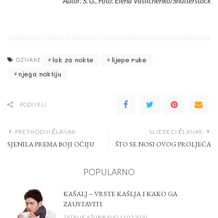
Autor: S. G., Foto: Elena Vasilchenko/Shutterstock
lak za nokte
lijepe ruke
OZNAKE
njega noktiju
PODIJELI
PRETHODNI ČLANAK
SLJEDEĆI ČLANAK
SJENILA PREMA BOJI OČIJU
ŠTO SE NOSI OVOG PROLJEĆA
POPULARNO
KAŠALJ – VRSTE KAŠLJA I KAKO GA
ZAUSTAVITI
ZADNJE AŽURIRANO 11.02.2020.