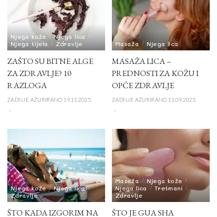
Njega kože
Njega lica
Njega tijela
Zdravlje
Masaža
Njega lica
ZAŠTO SU BITNE ALGE
MASAŽA LICA –
ZA ZDRAVLJE? 10
PREDNOSTI ZA KOŽU I
RAZLOGA
OPĆE ZDRAVLJE
ZADNJE AŽURIRANO 19.11.2025.
ZADNJE AŽURIRANO 11.09.2025.
Masaža
Njega kože
Njega kože
Njega lica
Njega lica
Tretmani
Zdravlje
Zdravlje
ŠTO KADA IZGORIM NA
ŠTO JE GUA SHA