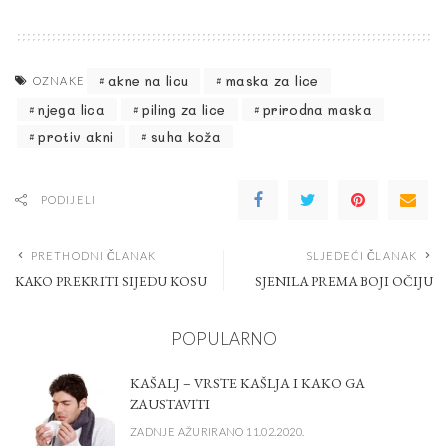
akne na licu
maska za lice
OZNAKE
njega lica
piling za lice
prirodna maska
protiv akni
suha koža
PODIJELI
PRETHODNI ČLANAK
SLJEDEĆI ČLANAK
KAKO PREKRITI SIJEDU KOSU
SJENILA PREMA BOJI OČIJU
POPULARNO
KAŠALJ – VRSTE KAŠLJA I KAKO GA
ZAUSTAVITI
ZADNJE AŽURIRANO 11.02.2020.