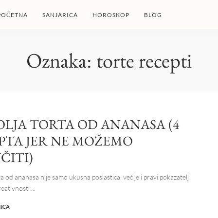
POČETNA
SANJARICA
HOROSKOP
BLOG
Oznaka:
torte recepti
OLJA TORTA OD ANANASA (4
PTA JER NE MOŽEMO
ČITI)
a od ananasa nije samo ukusna poslastica, već je i pravi pokazatelj
reativnosti
...
NICA