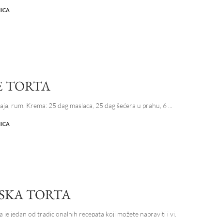
NICA
E TORTA
 jaja, rum. Krema: 25 dag maslaca, 25 dag šećera u prahu, 6
...
NICA
SKA TORTA
 je jedan od tradicionalnih recepata koji možete napraviti i vi.