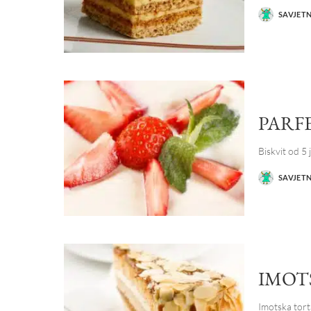
SAVJET
POSTED
BY
PARF
Biskvit od 5
SAVJET
POSTED
BY
IMOT
Imotska torta