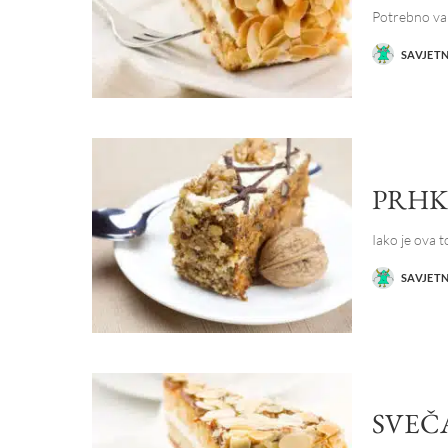
Potrebno va
SAVJET
POSTED
BY
PRHK
Iako je ova t
SAVJET
POSTED
BY
SVEČ