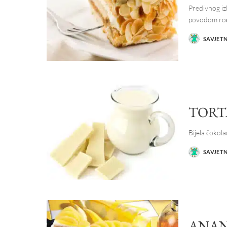
Predivnog izl
povodom ro
SAVJET
POSTED
BY
TORT
Bijela čokola
SAVJET
POSTED
BY
ANAN