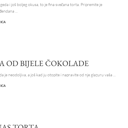
geda i još boljeg okusa, to je fina svečana torta. Pripremite je
đendana
...
NICA
A OD BIJELE ČOKOLADE
da je neodoljiva, a još kad ju otopite i napravite od nje glazuru vaša
...
NICA
AS TORTA