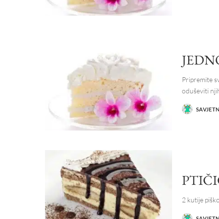
BY
JEDN
Pripremite s
oduševiti nj
SAVJET
POSTED
BY
PTIČ
2 kutije piš
SAVJET