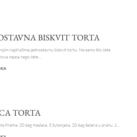
OSTAVNA BISKVIT TORTA
vojim najdražima jednostavnu biskvit tortu. Ne samo što ćete
ihova nepca nego ćete
...
NICA
ICA TORTA
kota Krema: 20 dag maslaca, 5 žutanjaka, 20 dag šećera u prahu, 1
...
NICA