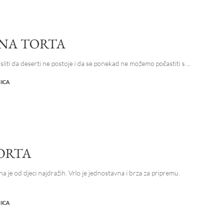
NA TORTA
isliti da deserti ne postoje i da se ponekad ne možemo počastiti s
...
NICA
TORTA
na je od djeci najdražih. Vrlo je jednostavna i brza za pripremu.
NICA