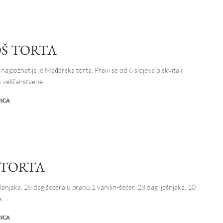
Š TORTA
ajpoznatija je Mađarska torta. Pravi se od 6 slojeva biskvita i
u veličanstvene
...
NICA
 TORTA
lanjaka, 28 dag šećera u prahu,1 vanilin-šećer, 28 dag lješnjaka, 10
e,
...
NICA