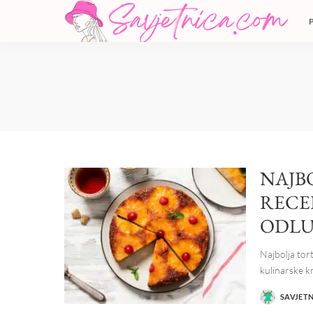
NAJB
RECE
ODLU
Najbolja tort
kulinarske k
SAVJET
POSTED
BY