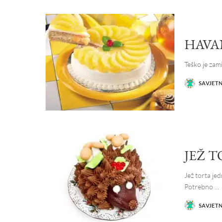
HAVA
Teško je zam
SAVJET
POSTED
BY
JEŽ 
Jež torta jed
Potrebno
...
SAVJET
POSTED
BY