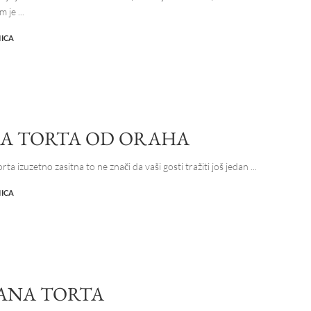
m je
...
NICA
A TORTA OD ORAHA
orta izuzetno zasitna to ne znači da vaši gosti tražiti još jedan
...
NICA
ANA TORTA