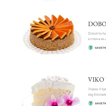
DOBO
Doboš torta n
svrstava se 
SAVJET
POSTED
BY
VIKO
Smjesa: 8 bje
dag čokolad
SAVJET
POSTED