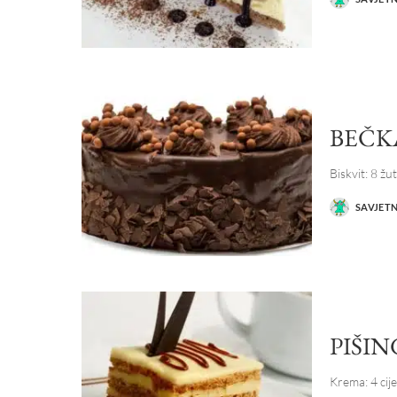
POSTED
BY
BEČK
Biskvit: 8 ž
SAVJET
POSTED
BY
PIŠI
Krema: 4 cije