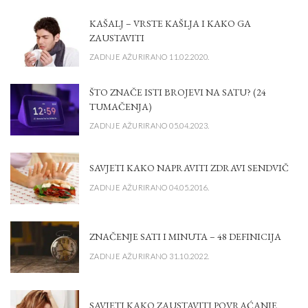
KAŠALJ – VRSTE KAŠLJA I KAKO GA
ZAUSTAVITI
ZADNJE AŽURIRANO 11.02.2020.
ŠTO ZNAČE ISTI BROJEVI NA SATU? (24
TUMAČENJA)
ZADNJE AŽURIRANO 05.04.2023.
SAVJETI KAKO NAPRAVITI ZDRAVI SENDVIČ
ZADNJE AŽURIRANO 04.05.2016.
ZNAČENJE SATI I MINUTA – 48 DEFINICIJA
ZADNJE AŽURIRANO 31.10.2022.
SAVJETI KAKO ZAUSTAVITI POVRAĆANJE