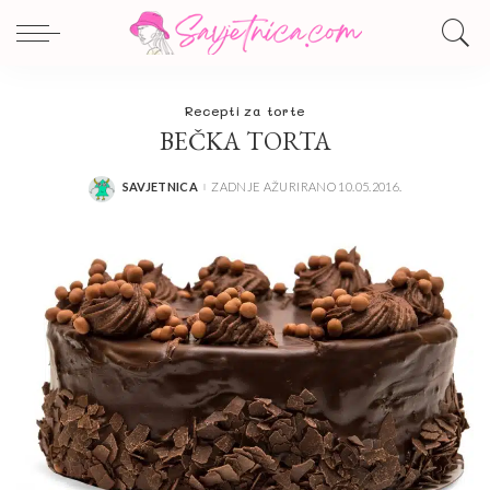
Recepti za torte
BEČKA TORTA
SAVJETNICA
ZADNJE AŽURIRANO 10.05.2016.
POSTED
BY