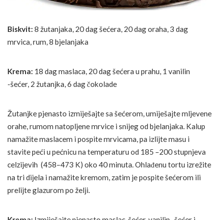
Biskvit:
8 žutanjaka, 20 dag šećera, 20 dag oraha, 3 dag
mrvica, rum, 8 bjelanjaka
Krema:
18 dag maslaca, 20 dag šećera u prahu, 1 vanilin
-šećer, 2 žutanjka, 6 dag čokolade
Žutanjke pjenasto izmiješajte sa šećerom, umiješajte mljevene
orahe, rumom natopljene mrvice i snijeg od bjelanjaka. Kalup
namažite maslacem i pospite mrvicama, pa izlijte masu i
stavite peći u pećnicu na temperaturu od 185 –200 stupnjeva
celzijevih (458–473 K) oko 40 minuta. Ohlađenu tortu izrežite
na tri dijela i namažite kremom, zatim je pospite šećerom ili
prelijte glazurom po želji.
Krema:
Izmiješajte pjenasto maslac, šećer, vanilin- šećer i