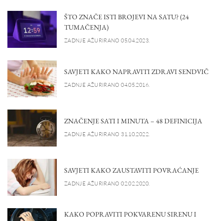
ŠTO ZNAČE ISTI BROJEVI NA SATU? (24
TUMAČENJA)
ZADNJE AŽURIRANO 05.04.2023.
SAVJETI KAKO NAPRAVITI ZDRAVI SENDVIČ
ZADNJE AŽURIRANO 04.05.2016.
ZNAČENJE SATI I MINUTA – 48 DEFINICIJA
ZADNJE AŽURIRANO 31.10.2022.
SAVJETI KAKO ZAUSTAVITI POVRAĆANJE
ZADNJE AŽURIRANO 02.02.2020.
KAKO POPRAVITI POKVARENU SIRENU I