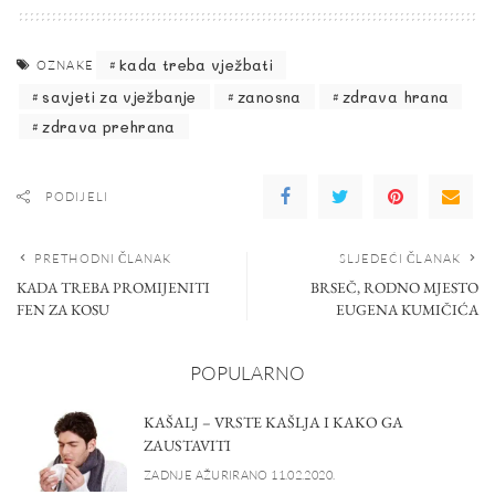
kada treba vježbati
OZNAKE
savjeti za vježbanje
zanosna
zdrava hrana
zdrava prehrana
PODIJELI
PRETHODNI ČLANAK
SLJEDEĆI ČLANAK
KADA TREBA PROMIJENITI
BRSEČ, RODNO MJESTO
FEN ZA KOSU
EUGENA KUMIČIĆA
POPULARNO
KAŠALJ – VRSTE KAŠLJA I KAKO GA
ZAUSTAVITI
ZADNJE AŽURIRANO 11.02.2020.