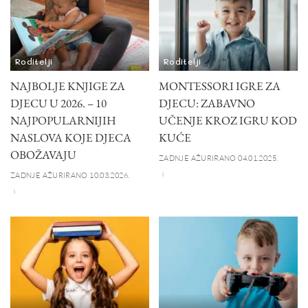
Roditelji
Roditelji
NAJBOLJE KNJIGE ZA
MONTESSORI IGRE ZA
DJECU U 2026. – 10
DJECU: ZABAVNO
NAJPOPULARNIJIH
UČENJE KROZ IGRU KOD
NASLOVA KOJE DJECA
KUĆE
OBOŽAVAJU
ZADNJE AŽURIRANO 04.01.2025.
ZADNJE AŽURIRANO 10.03.2026.