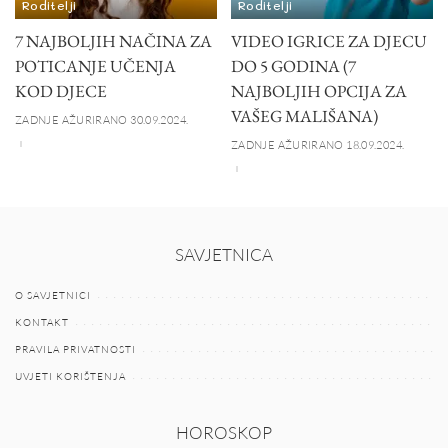
Roditelji
Roditelji
7 NAJBOLJIH NAČINA ZA
VIDEO IGRICE ZA DJECU
POTICANJE UČENJA
DO 5 GODINA (7
KOD DJECE
NAJBOLJIH OPCIJA ZA
VAŠEG MALIŠANA)
ZADNJE AŽURIRANO 30.09.2024.
ZADNJE AŽURIRANO 18.09.2024.
SAVJETNICA
O SAVJETNICI
KONTAKT
PRAVILA PRIVATNOSTI
UVJETI KORIŠTENJA
HOROSKOP