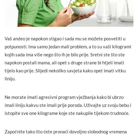
Vaš anđeo je napokon stigao i sada mu se možete posvetiti u
potpunosti. Ima samo jedan mali problem, a to su vaši kilogrami
kojih sada ima više nego što ih je bilo prije. Sretni ste što ste
napokon postali mama, ali opet s druge strane bi htjeli imati
tijelo kao prije. Slijedi nekoliko savjeta kako opet imati vitku
liniju.
Ne morate imati agresivni program vježbanja kako bi ubrzo
imali liniju kakvu ste imali prije poroda. Uživajte uz svoju bebu i
istopite sve one kilograme koje ste nakupile tijekom trudnoće.
Započnite tako što ćete pronaći dovoljno slobodnog vremena