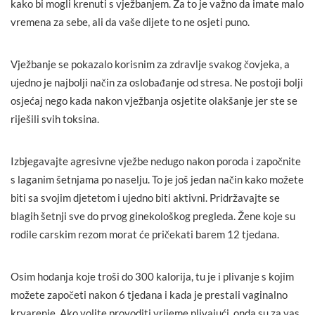
kako bi mogli krenuti s vježbanjem. Za to je važno da imate malo
vremena za sebe, ali da vaše dijete to ne osjeti puno.
Vježbanje se pokazalo korisnim za zdravlje svakog čovjeka, a
ujedno je najbolji način za oslobađanje od stresa. Ne postoji bolji
osjećaj nego kada nakon vježbanja osjetite olakšanje jer ste se
riješili svih toksina.
Izbjegavajte agresivne vježbe nedugo nakon poroda i započnite
s laganim šetnjama po naselju. To je još jedan način kako možete
biti sa svojim djetetom i ujedno biti aktivni. Pridržavajte se
blagih šetnji sve do prvog ginekološkog pregleda. Žene koje su
rodile carskim rezom morat će pričekati barem 12 tjedana.
Osim hodanja koje troši do 300 kalorija, tu je i plivanje s kojim
možete započeti nakon 6 tjedana i kada je prestali vaginalno
krvarenje. Ako volite provoditi vrijeme plivajući, onda su za vas