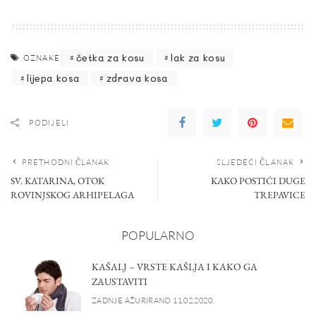
četka za kosu
lak za kosu
OZNAKE
lijepa kosa
zdrava kosa
PODIJELI
PRETHODNI ČLANAK
SLJEDEĆI ČLANAK
SV. KATARINA, OTOK
KAKO POSTIĆI DUGE
ROVINJSKOG ARHIPELAGA
TREPAVICE
POPULARNO
KAŠALJ – VRSTE KAŠLJA I KAKO GA
ZAUSTAVITI
ZADNJE AŽURIRANO 11.02.2020.