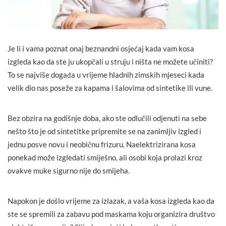
Je li i vama poznat onaj beznandni osjećaj kada vam kosa
izgleda kao da ste ju ukopčali u struju i ništa ne možete učiniti?
To se najviše događa u vrijeme hladnih zimskih mjeseci kada
velik dio nas poseže za kapama i šalovima od sintetike ili vune.
Bez obzira na godišnje doba, ako ste odlučili odjenuti na sebe
nešto što je od sintetitke pripremite se na zanimljiv izgled i
jednu posve novu i neobičnu frizuru. Naelektrizirana kosa
ponekad može izgledati smiješno, ali osobi koja prolazi kroz
ovakve muke sigurno nije do smijeha.
Napokon je došlo vrijeme za izlazak, a vaša kosa izgleda kao da
ste se spremili za zabavu pod maskama koju organizira društvo