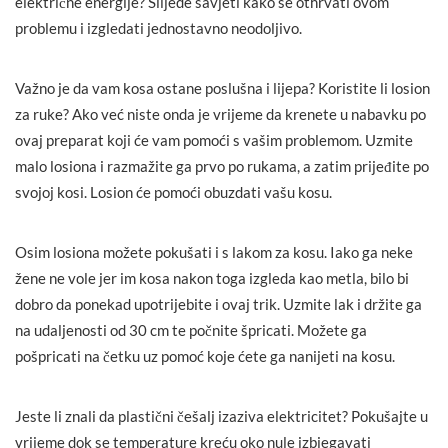
električne energije? Slijede savjeti kako se othrvati ovom
problemu i izgledati jednostavno neodoljivo.
Važno je da vam kosa ostane poslušna i lijepa? Koristite li losion
za ruke? Ako već niste onda je vrijeme da krenete u nabavku po
ovaj preparat koji će vam pomoći s vašim problemom. Uzmite
malo losiona i razmažite ga prvo po rukama, a zatim prijeđite po
svojoj kosi. Losion će pomoći obuzdati vašu kosu.
Osim losiona možete pokušati i s lakom za kosu. Iako ga neke
žene ne vole jer im kosa nakon toga izgleda kao metla, bilo bi
dobro da ponekad upotrijebite i ovaj trik. Uzmite lak i držite ga
na udaljenosti od 30 cm te počnite špricati. Možete ga
pošpricati na četku uz pomoć koje ćete ga nanijeti na kosu.
Jeste li znali da plastični češalj izaziva elektricitet? Pokušajte u
vrijeme dok se temperature kreću oko nule izbjegavati