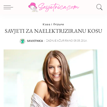
Kosa i frizure
SAVJETI ZA NAELEKTRIZIRANU KOSU
ZADNJE AŽURIRANO 05.05.2016.
SAVJETNICA
POSTED
BY