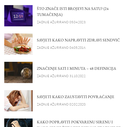
ŠTO ZNAČE ISTI BROJEVI NA SATU? (24
TUMAČENJA)
ZADNJE AŽURIRANO 05.04.2023.
SAVJETI KAKO NAPRAVITI ZDRAVI SENDVIČ
ZADNJE AŽURIRANO 04.05.2016.
ZNAČENJE SATI I MINUTA – 48 DEFINICIJA
ZADNJE AŽURIRANO 31.10.2022.
SAVJETI KAKO ZAUSTAVITI POVRAĆANJE
ZADNJE AŽURIRANO 02.02.2020.
KAKO POPRAVITI POKVARENU SIRENU I