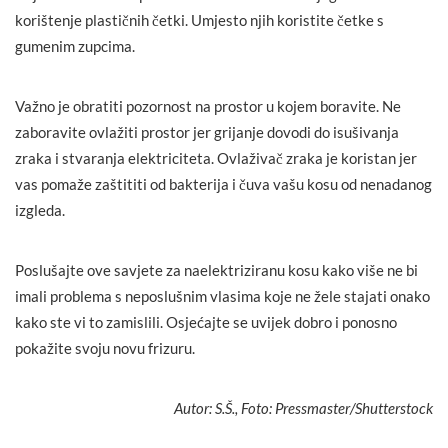
korištenje plastičnih četki. Umjesto njih koristite četke s
gumenim zupcima.
Važno je obratiti pozornost na prostor u kojem boravite. Ne
zaboravite ovlažiti prostor jer grijanje dovodi do isušivanja
zraka i stvaranja elektriciteta. Ovlaživač zraka je koristan jer
vas pomaže zaštititi od bakterija i čuva vašu kosu od nenadanog
izgleda.
Poslušajte ove savjete za naelektriziranu kosu kako više ne bi
imali problema s neposlušnim vlasima koje ne žele stajati onako
kako ste vi to zamislili. Osjećajte se uvijek dobro i ponosno
pokažite svoju novu frizuru.
Autor: S.Š., Foto: Pressmaster/Shutterstock