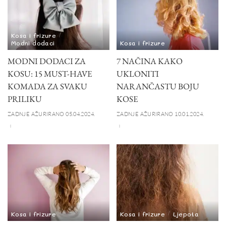
Kosa i frizure
Modni dodaci
Kosa i frizure
MODNI DODACI ZA
7 NAČINA KAKO
KOSU: 15 MUST-HAVE
UKLONITI
KOMADA ZA SVAKU
NARANČASTU BOJU
PRILIKU
KOSE
ZADNJE AŽURIRANO 05.04.2024.
ZADNJE AŽURIRANO 10.01.2024.
Kosa i frizure
Kosa i frizure
Ljepota