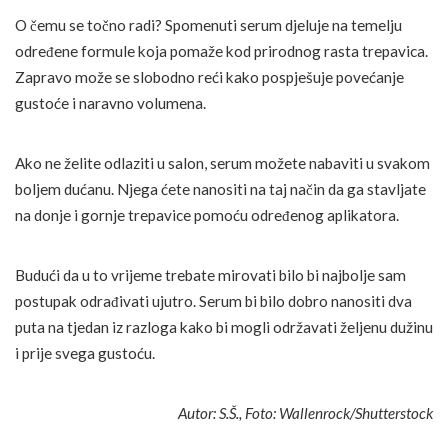
O čemu se točno radi? Spomenuti serum djeluje na temelju
određene formule koja pomaže kod prirodnog rasta trepavica.
Zapravo može se slobodno reći kako pospješuje povećanje
gustoće i naravno volumena.
Ako ne želite odlaziti u salon, serum možete nabaviti u svakom
boljem dućanu. Njega ćete nanositi na taj način da ga stavljate
na donje i gornje trepavice pomoću određenog aplikatora.
Budući da u to vrijeme trebate mirovati bilo bi najbolje sam
postupak odrađivati ujutro. Serum bi bilo dobro nanositi dva
puta na tjedan iz razloga kako bi mogli održavati željenu dužinu
i prije svega gustoću.
Autor: S.Š., Foto: Wallenrock/Shutterstock