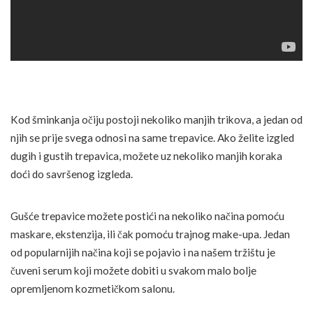
Kod šminkanja očiju postoji nekoliko manjih trikova, a jedan od
njih se prije svega odnosi na same trepavice. Ako želite izgled
dugih i gustih trepavica, možete uz nekoliko manjih koraka
doći do savršenog izgleda.
Gušće trepavice možete postići na nekoliko načina pomoću
maskare, ekstenzija, ili čak pomoću trajnog make-upa. Jedan
od popularnijih načina koji se pojavio i na našem tržištu je
čuveni serum koji možete dobiti u svakom malo bolje
opremljenom kozmetičkom salonu.