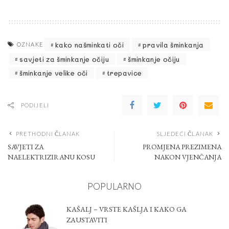
kako našminkati oči
pravila šminkanja
OZNAKE
savjeti za šminkanje očiju
šminkanje očiju
šminkanje velike oči
trepavice
PODIJELI
PRETHODNI ČLANAK
SLJEDEĆI ČLANAK
SAVJETI ZA
PROMJENA PREZIMENA
NAELEKTRIZIRANU KOSU
NAKON VJENČANJA
POPULARNO
KAŠALJ – VRSTE KAŠLJA I KAKO GA
ZAUSTAVITI