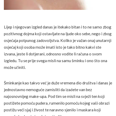
Lijep i njegovan izgled danas je itekako bitan i to ne samo zbog
pozitivnog dojma koji ostavljate na ljude oko sebe, nego i zbog
osjećaja potpunog zadovoljstva. Koliko je važan onaj unutarnji
osjećaj koji osoba može imati isto je tako bitno kakvi ste
izvana, jeste li dotjerani, odnosno vodite li računa o svom
izgledu. Tu se prije svega misli na samu šminku i ono što ona
može učiniti.
Šminkanje kao takvo već je duže vremena dio društva i danas je
jednostavno nemoguće zamisliti da izađete van bez
najosnovnijeg make-upa. Pod tim se misli na svježi ten koji
postižete pomoću pudera, rumenilo pomoću kojeg vaši obrazi
postižu veći sjaj i živost te naravno sjenilo i maskara koji