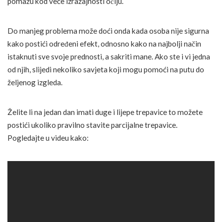
pomažu kod veće izražajnosti očiju.
Do manjeg problema može doći onda kada osoba nije sigurna
kako postići određeni efekt, odnosno kako na najbolji način
istaknuti sve svoje prednosti, a sakriti mane. Ako ste i vi jedna
od njih, slijedi nekoliko savjeta koji mogu pomoći na putu do
željenog izgleda.
Želite li na jedan dan imati duge i lijepe trepavice to možete
postići ukoliko pravilno stavite parcijalne trepavice.
Pogledajte u videu kako: