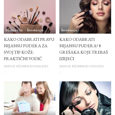
Kozmetika
Šminkanje
Šminkanje
KAKO ODABRATI PRAVU
KAKO ODABRATI
NIJANSU PUDERA ZA
NIJANSU PUDERA? 8
SVOJ TIP KOŽE:
GREŠAKA KOJE TREBAŠ
PRAKTIČNI VODIČ
IZBJEĆI
ZADNJE AŽURIRANO 03.06.2025.
ZADNJE AŽURIRANO 15.03.2025.