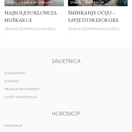
Video
Ljubavni savjeti
Video
Šminkanje
NAJBOLJI POKLONI ZA
ŠMINKANJE OČIJU –
MUŠKARCE
SAVJETI I PREPORUKE
ZADNJE AŽURIRANO 24.04.2024.
ZADNJE AŽURIRANO 03.04.2023.
SAVJETNICA
O SAVJETNICI
KONTAKT
PRAVILA PRIVATNOSTI
UVJETI KORIŠTENJA
HOROSKOP
HOROSKOP