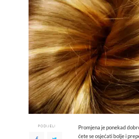
PODIJELI
Promjena je ponekad dobrod
ćete se osjećati bolje i pr