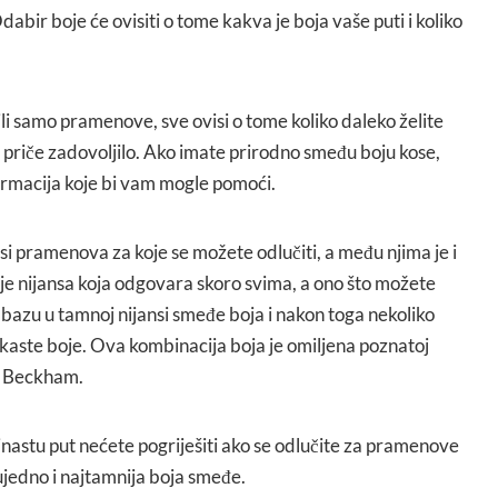
 Odabir boje će ovisiti o tome kakva je boja vaše puti i koliko
ili samo pramenove, sve ovisi o tome koliko daleko želite
jele priče zadovoljilo. Ako imate prirodno smeđu boju kose,
nformacija koje bi vam mogle pomoći.
jansi pramenova za koje se možete odlučiti, a među njima je i
je nijansa koja odgovara skoro svima, a ono što možete
e bazu u tamnoj nijansi smeđe boja i nakon toga nekoliko
aste boje. Ova kombinacija boja je omiljena poznatoj
ji Beckham.
nastu put nećete pogriješiti ako se odlučite za pramenove
 ujedno i najtamnija boja smeđe.