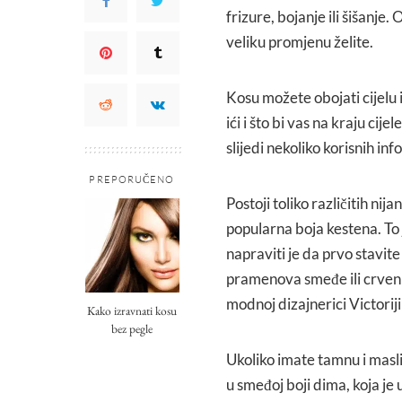
frizure, bojanje ili šišanje.
veliku promjenu želite.
Kosu možete obojati cijelu 
ići i što bi vas na kraju ci
slijedi nekoliko korisnih i
PREPORUČENO
Postoji toliko različitih ni
popularna boja kestena. To 
napraviti je da prvo stavit
pramenova smeđe ili crvenk
modnoj dizajnerici Victori
Kako izravnati kosu
bez pegle
Ukoliko imate tamnu i masli
u smeđoj boji dima, koja je