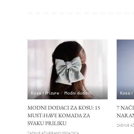
Kosa i frizure
Modni dodaci
Kosa i
MODNI DODACI ZA KOSU: 15
7 NAČ
MUST-HAVE KOMADA ZA
NARAN
SVAKU PRILIKU
ZADNJE AŽ
ZADNJE AŽURIRANO 05.04.2024.