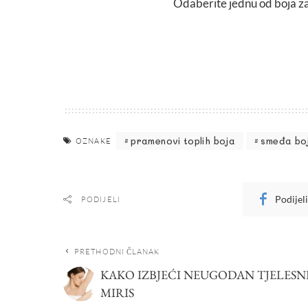
Odaberite jednu od boja za 
pramenovi toplih boja
smeđa bo
OZNAKE
Podijel
PODIJELI
PRETHODNI ČLANAK
KAKO IZBJEĆI NEUGODAN TJELESN
MIRIS