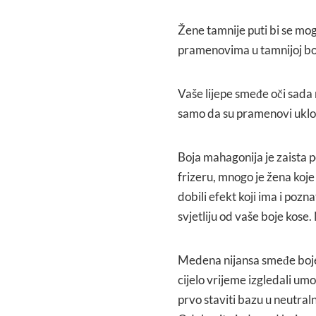
Žene tamnije puti bi se mog
pramenovima u tamnijoj boji 
Vaše lijepe smeđe oči sada 
samo da su pramenovi uklopl
Boja mahagonija je zaista p
frizeru, mnogo je žena koj
dobili efekt koji ima i poz
svjetliju od vaše boje kose
Medena nijansa smeđe boje n
cijelo vrijeme izgledali um
prvo staviti bazu u neutral