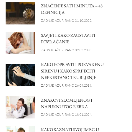
ZNAČENJE SATI I MINUTA – 48
DEFINICIJA
ZADNJE AŽURIRANO 31.10.2022.
SAVJETI KAKO ZAUSTAVITI
POVRAĆANJE
ZADNJE AŽURIRANO 02.02.2020.
KAKO POPRAVITI POKVARENU
SIRENU I KAKO SPRIJEČITI
NEPRESTANO TRUBLJENJE
ZADNJE AŽURIRANO 26.04.2016.
ZNAKOVI SLOMLJENOG I
NAPUKNUTOG REBRA
ZADNJE AŽURIRANO 18.01.2024.
KAKO SAZNATI SVOJ JMBG U