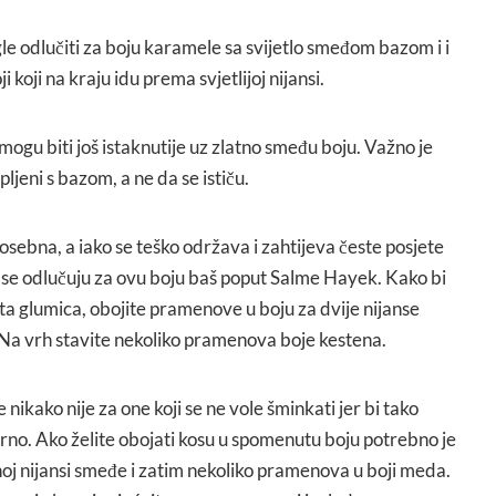
le odlučiti za boju karamele sa svijetlo smeđom bazom i i
koji na kraju idu prema svjetlijoj nijansi.
mogu biti još istaknutije uz zlatno smeđu boju. Važno je
jeni s bazom, a ne da se ističu.
osebna, a iako se teško održava i zahtijeva česte posjete
e se odlučuju za ovu boju baš poput Salme Hayek. Kako bi
nata glumica, obojite pramenove u boju za dvije nijanse
. Na vrh stavite nekoliko pramenova boje kestena.
ikako nije za one koji se ne vole šminkati jer bi tako
orno. Ako želite obojati kosu u spomenutu boju potrebno je
noj nijansi smeđe i zatim nekoliko pramenova u boji meda.