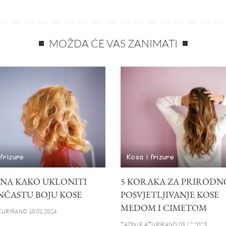
MOŽDA ĆE VAS ZANIMATI
 frizure
Kosa i frizure
INA KAKO UKLONITI
5 KORAKA ZA PRIRODN
ČASTU BOJU KOSE
POSVJETLJIVANJE KOSE
MEDOM I CIMETOM
URIRANO 10.01.2024.
ZADNJE AŽURIRANO 05.12.2023.