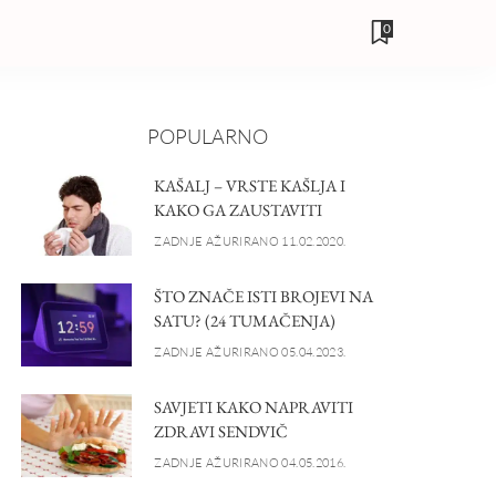
0
POPULARNO
KAŠALJ – VRSTE KAŠLJA I
KAKO GA ZAUSTAVITI
ZADNJE AŽURIRANO 11.02.2020.
ŠTO ZNAČE ISTI BROJEVI NA
SATU? (24 TUMAČENJA)
ZADNJE AŽURIRANO 05.04.2023.
SAVJETI KAKO NAPRAVITI
ZDRAVI SENDVIČ
ZADNJE AŽURIRANO 04.05.2016.