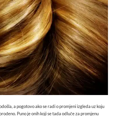
ošla, a pogotovo ako se radi o promjeni izgleda uz koju
eporođeno. Puno je onih koji se tada odluče za promjenu