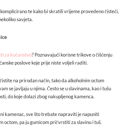
 komplicirano te kako bi skratili vrijeme provedeno čisteći,
ekoliko savjeta.
nice
jeti za kućanstvo
? Poznavajući korisne trikove o čišćenju
ćanske poslove koje prije niste voljeli raditi.
 čistite na prirodan način, tako da alkoholnim octom
am se javljaju u njima. Često se u slavinama, kao i tušu
osti, do koje dolazi zbog nakupljenog kamenca.
eni kamenac, sve što trebate napraviti je napuniti
 octom, pa ju gumicom pričvrstiti za slavinu i tuš.