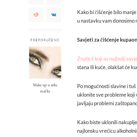
Kako bi čišćenje bilo manje
u nastavku vam donosimo n
Savjeti za čišćenje kupao
PREPORUČENO
Znate li koji su najbolji sav
stana ili kuće, olakšat će ku
Make up u stilu
Po mogućnosti slavine i tuš
mačke
uklonite sve probleme koji v
javljaju problemi zaštopan
Kako biste uklonili nakuplj
najlonsku vrećicu alkoholnim