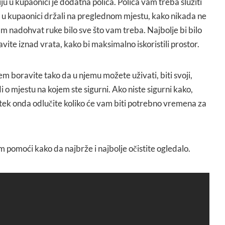
ju u kupaonici je dodatna polica. Polica vam treba služiti
i u kupaonici držali na preglednom mjestu, kako nikada ne
am nadohvat ruke bilo sve što vam treba. Najbolje bi bilo
avite iznad vrata, kako bi maksimalno iskoristili prostor.
em boravite tako da u njemu možete uživati, biti svoji,
i o mjestu na kojem ste sigurni. Ako niste sigurni kako,
 tek onda odlučite koliko će vam biti potrebno vremena za
m pomoći kako da najbrže i najbolje očistite ogledalo.