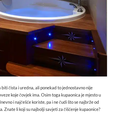
biti čista i uredna, ali ponekad to jednostavno nije
eze koje čovjek ima. Osim toga kupaonica je mjesto u
vno i najčešće koriste, pa i ne čudi što se najbrže od
. Znate li koji su najbolji savjeti za čišćenje kupaonice?