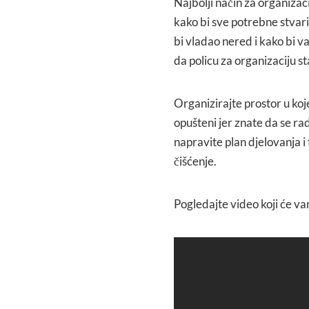
Najbolji način za organizaci
kako bi sve potrebne stvar
bi vladao nered i kako bi v
da policu za organizaciju st
Organizirajte prostor u koj
opušteni jer znate da se rad
napravite plan djelovanja i
čišćenje.
Pogledajte video koji će va