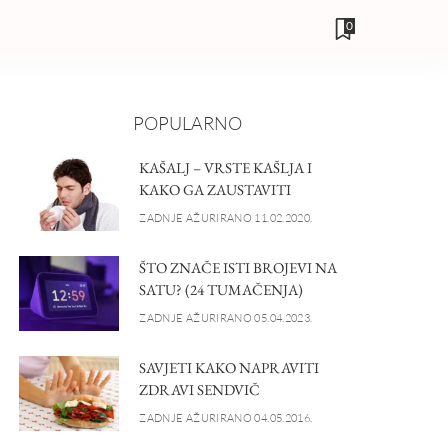
0
POPULARNO
KAŠALJ – VRSTE KAŠLJA I
KAKO GA ZAUSTAVITI
ZADNJE AŽURIRANO 11.02.2020.
ŠTO ZNAČE ISTI BROJEVI NA
SATU? (24 TUMAČENJA)
ZADNJE AŽURIRANO 05.04.2023.
SAVJETI KAKO NAPRAVITI
ZDRAVI SENDVIČ
ZADNJE AŽURIRANO 04.05.2016.