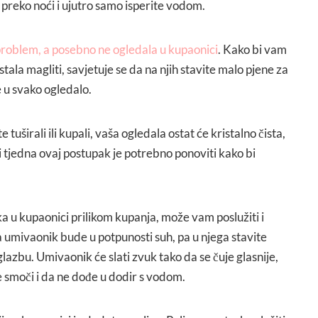
 preko noći i ujutro samo isperite vodom.
 problem, a posebno ne ogledala u kupaonici
. Kako bi vam
tala magliti, savjetuje se da na njih stavite malo pjene za
e u svako ogledalo.
tuširali ili kupali, vaša ogledala ostat će kristalno čista,
 tjedna ovaj postupak je potrebno ponoviti kako bi
uka u kupaonici prilikom kupanja, može vam poslužiti i
 umivaonik bude u potpunosti suh, pa u njega stavite
lazbu. Umivaonik će slati zvuk tako da se čuje glasnije,
 smoči i da ne dođe u dodir s vodom.