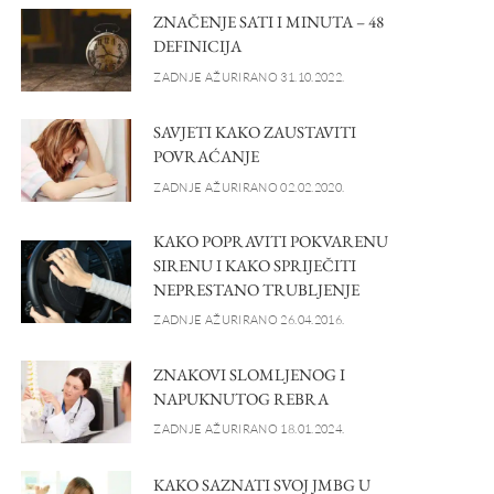
ZNAČENJE SATI I MINUTA – 48
DEFINICIJA
ZADNJE AŽURIRANO 31.10.2022.
SAVJETI KAKO ZAUSTAVITI
POVRAĆANJE
ZADNJE AŽURIRANO 02.02.2020.
KAKO POPRAVITI POKVARENU
SIRENU I KAKO SPRIJEČITI
NEPRESTANO TRUBLJENJE
ZADNJE AŽURIRANO 26.04.2016.
ZNAKOVI SLOMLJENOG I
NAPUKNUTOG REBRA
ZADNJE AŽURIRANO 18.01.2024.
KAKO SAZNATI SVOJ JMBG U