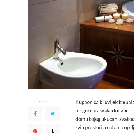
PODIJELI
Kupaonica bi uvijek trebala 
moguće uz svakodnevne obv
domu kojeg ukućani svakodne
svih prostorija u domu uprlja