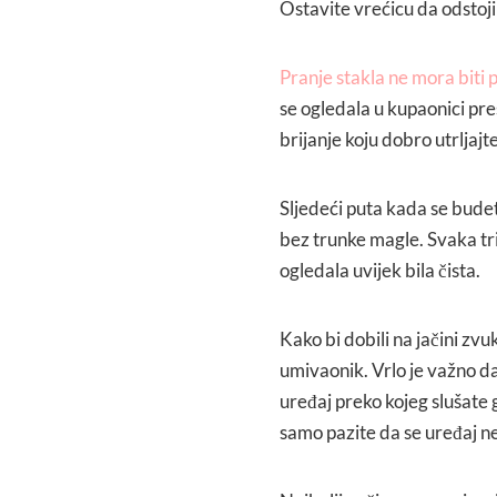
Ostavite vrećicu da odstoji
Pranje stakla ne mora biti
se ogledala u kupaonici pres
brijanje koju dobro utrljajt
Sljedeći puta kada se budete 
bez trunke magle. Svaka tri
ogledala uvijek bila čista.
Kako bi dobili na jačini zv
umivaonik. Vrlo je važno da
uređaj preko kojeg slušate g
samo pazite da se uređaj ne