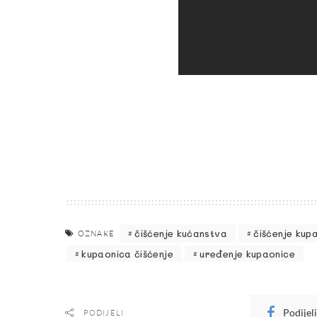
čišćenje kućanstva
čišćenje kup
OZNAKE
kupaonica čišćenje
uređenje kupaonice
Podijel
PODIJELI