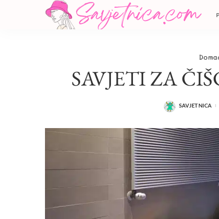
Domać
SAVJETI ZA ČI
SAVJETNICA
POSTED
BY