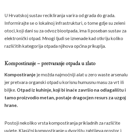
U Hrvatskoj sustav recikliranja varira od grada do grada.
Informirajte se o lokalnoj infrastrukturi, o tome gdje su zeleni
otoci, koji dani su za odvoz biootpada, ima li poseban sustav za
elektronički otpad. Mnogi ljudi se iznenade kad otkriju koliko
različitih kategorija otpada njihova općina prikuplja.
Kompostiranje – pretvaranje otpada u zlato
Kompostiranje
je možda najmoćniji alat u zero waste arsenalu
jer pretvara organski otpad u korisnu humusnu masu za vrt ili
biljke.
Otpad iz kuhinje, koji bi inače završio na odlagalištu i
tamo proizvodio metan, postaje dragocjen resurs za uzgoj
hrane.
Postoji nekoliko vrsta kompostiranja prikladnih za različite
uvjete. Klasični kompostiranje u dvorištu zahtijeva prostor i