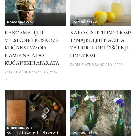
Domaćinstvo
Domaćinstvo
KAKO SMANJITI
KAKO ČISTITI LIMUNOM?
MJESEČNE TROŠKOVE
12 NAJBOLJIH NAČINA
KUĆANSTVA: OD
ZA PRIRODNO ČIŠĆENJE
NAMIRNICA DO
LIMUNOM
KUĆANSKIH APARATA
ZADNJE AŽURIRANO 21.01.2026.
ZADNJE AŽURIRANO 14.07.2026.
Domaćinstvo
Kuhinjski savjeti
Recepti
Domaćinstvo