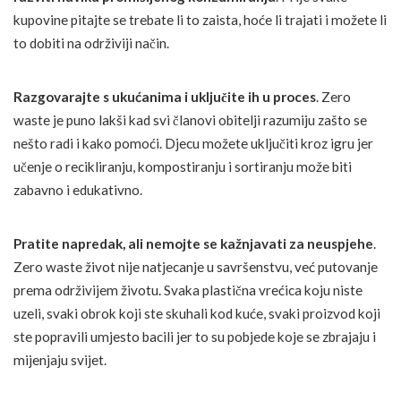
kupovine pitajte se trebate li to zaista, hoće li trajati i možete li
to dobiti na održiviji način.
Razgovarajte s ukućanima i uključite ih u proces
. Zero
waste je puno lakši kad svi članovi obitelji razumiju zašto se
nešto radi i kako pomoći. Djecu možete uključiti kroz igru jer
učenje o recikliranju, kompostiranju i sortiranju može biti
zabavno i edukativno.
Pratite napredak, ali nemojte se kažnjavati za neuspjehe
.
Zero waste život nije natjecanje u savršenstvu, već putovanje
prema održivijem životu. Svaka plastična vrećica koju niste
uzeli, svaki obrok koji ste skuhali kod kuće, svaki proizvod koji
ste popravili umjesto bacili jer to su pobjede koje se zbrajaju i
mijenjaju svijet.