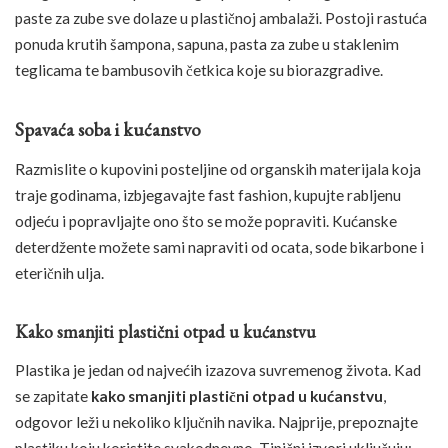
paste za zube sve dolaze u plastičnoj ambalaži. Postoji rastuća
ponuda krutih šampona, sapuna, pasta za zube u staklenim
teglicama te bambusovih četkica koje su biorazgradive.
Spavaća soba i kućanstvo
Razmislite o kupovini posteljine od organskih materijala koja
traje godinama, izbjegavajte fast fashion, kupujte rabljenu
odjeću i popravljajte ono što se može popraviti. Kućanske
deterdžente možete sami napraviti od ocata, sode bikarbone i
eteričnih ulja.
Kako smanjiti plastični otpad u kućanstvu
Plastika je jedan od najvećih izazova suvremenog života. Kad
se zapitate
kako smanjiti plastični otpad u kućanstvu
,
odgovor leži u nekoliko ključnih navika. Najprije, prepoznajte
plastiku koju koristite svakodnevno. Tipični izvori uključuju: