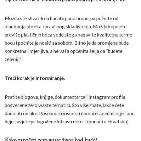
Možda ste shvatili da bacate puno hrane, pa počnite od
planiranja obroka i pravilnog skladištenja. Možda kupujete
previše plastičnih boca vode stoga nabavite kvalitetnu termo
bocu i počnite je nositi sa sobom. Bitno je da promjena bude
konkretna i mjerljiva, a ne vaša općenita želja da “budete
zeleniji”.
Treći korak je informiranje.
Pratite blogove, knjige, dokumentarce i Instagram profile
posvećene zero waste tematici. Što više znate, lakše ćete
donositi odluke. Posebno korisne su domaće zajednice, jer one
daju savjete prilagođene infrastrukturi i ponudi u Hrvatskoj.
Kako započeti zero waste život kod kuće?