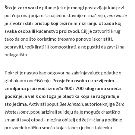
Što je zero waste
pitanje je koje mnogi postavljaju kad prvi
put čuju ovaj pojam. U najjednostavnijem značenju,
zero waste
je životni stil i pristup koji teži minimiziranju otpada koji
svaka osoba ili kućanstvo proizvodi
. Cilj je zatvoriti krug
tako da ono što koristimo trebamo ponovo iskoristiti,
popraviti, reciklirati ili kompostirati, a ne pustiti da završi na
odlagalištu.
Pokret je nastao kao odgovor na zabrinjavajuće podatke o
globalnom onečišćenju.
Prosječna osoba u razvijenim
zemljama proizvodi između 400 i 700 kilograma smeća
godišnje, a velik dio toga je plastika koja se razgrađuje
stoljećima.
Aktivisti poput
Bee Johnson
, autorice knjige
Zero
Waste Home
, popularizirali su ideju da je moguće drastično
smanjiti svoj otpad – njezina obitelj od četiri člana godišnje
proizvede količinu smeća koja stane u jednu staklenku.