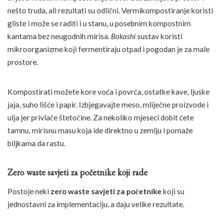
nešto truda, ali rezultati su odlični. Vermikompostiranje koristi
gliste i može se raditi i u stanu, u posebnim kompostnim
kantama bez neugodnih mirisa.
Bokashi
sustav koristi
mikroorganizme koji fermentiraju otpad i pogodan je za male
prostore.
Kompostirati možete kore voća i povrća, ostatke kave, ljuske
jaja, suho lišće i papir. Izbjegavajte meso, mliječne proizvode i
ulja jer privlače štetočine. Za nekoliko mjeseci dobit ćete
tamnu, mirisnu masu koja ide direktno u zemlju i pomaže
biljkama da rastu.
Zero waste savjeti za početnike koji rade
Postoje neki
zero waste savjeti za početnike
koji su
jednostavni za implementaciju, a daju velike rezultate.