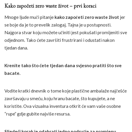
Kako započeti zero waste život – prvi koraci
Mnoge ljude muči pitanje
kako započeti zero waste život
jer
se boje da je to prevelik zalogaj. Tajna je u postupnosti.
Najgora stvar koju možete učiniti jest pokušati promijeniti sve
odjednom. Tako ćete završiti frustrirani i odustati nakon
tjedan dana.
Krenite tako što ćete tjedan dana svjesno pratiti što sve
bacate.
Vodite kratki dnevnik o tome koje plastične ambalaže najčešće
završavaju u smeću, koju hranu bacate, što kupujete, a ne
koristite. Ova vizualna inventura otkrit će vam vaše osobne
“rupe” gdje gubite najviše resursa.
Sljedeći korak je odabrati jedno područje za promjenu.