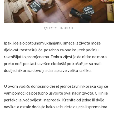
FOTO: UNSPLASH
Ipak, ideja o potpunom uklanjanju smeća iz života može
djelovati zastrašujuće, posebno za one koji tek počinju
razmišljati o promjenama. Dobra vijest je da nitko ne mora
preko noći postati savršen ekološki potrošač jer su mali,
dosljedni koraci dovoljni da naprave veliku razliku.
U ovom vodiču donosimo deset jednostavnih koraka koji će
vam pomoći da postupno usvojite ovaj način života. Cilj nije
perfekcija, već svijest i napredak. Krenite od jedne ili dvije
navike, a ostale dodajte kako se budete osjećali spremnima.