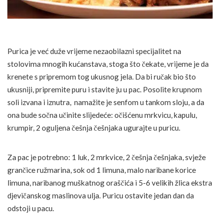
Purica je već duže vrijeme nezaobilazni specijalitet na
stolovima mnogih kućanstava, stoga što čekate, vrijeme je da
krenete s pripremom tog ukusnog jela. Da bi ručak bio što
ukusniji, pripremite puru i stavite ju u pac. Posolite krupnom
soli izvana i iznutra, namažite je senfom u tankom sloju, a da
ona bude sočna učinite slijedeće: očišćenu mrkvicu, kapulu,
krumpir, 2 oguljena češnja češnjaka ugurajte u puricu.
Za pac je potrebno: 1 luk, 2 mrkvice, 2 češnja češnjaka, svježe
grančice ružmarina, sok od 1 limuna, malo naribane korice
limuna, naribanog muškatnog oraščića i 5-6 velikih žlica ekstra
djevičanskog maslinova ulja. Puricu ostavite jedan dan da
odstoji u pacu.