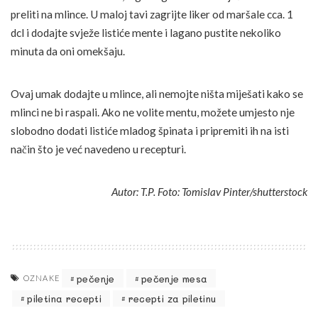
preliti na mlince. U maloj tavi zagrijte liker od maršale cca. 1
dcl i dodajte svježe listiće mente i lagano pustite nekoliko
minuta da oni omekšaju.
Ovaj umak dodajte u mlince, ali nemojte ništa miješati kako se
mlinci ne bi raspali. Ako ne volite mentu, možete umjesto nje
slobodno dodati listiće mladog špinata i pripremiti ih na isti
način što je već navedeno u recepturi.
Autor: T.P. Foto: Tomislav Pinter/shutterstock
pečenje
pečenje mesa
OZNAKE
piletina recepti
recepti za piletinu