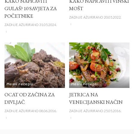
KAKO NAPRAVITI
KAKO NAPRAVITI VINSKI
GULAŠ? 10 SAVJETA ZA
MOŠT
POČETNIKE
ZADNJE AŽURIRANO 20.05.2022.
ZADNJE AŽURIRANO 31.05.2024.
Mesni recepti
Mesni recepti
OCAT OD ZAČINA ZA
JETRICA NA
DIVLJAČ
VENECIJANSKI NAČIN
ZADNJE AŽURIRANO 08.06.2016.
ZADNJE AŽURIRANO 25.05.2016.