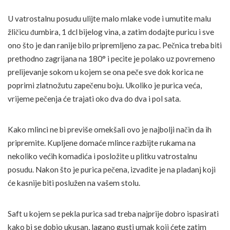
U vatrostalnu posudu ulijte malo mlake vode i umutite malu
žličicu đumbira, 1 dcl bijelog vina, a zatim dodajte puricu i sve
ono što je dan ranije bilo pripremljeno za pac. Pečnica treba biti
prethodno zagrijana na 180° i pecite je polako uz povremeno
prelijevanje sokom u kojem se ona peče sve dok korica ne
poprimi zlatnožutu zapečenu boju. Ukoliko je purica veća,
vrijeme pečenja će trajati oko dva do dva i pol sata.
Kako mlinci ne bi previše omekšali ovo je najbolji način da ih
pripremite. Kupljene domaće mlince razbijte rukama na
nekoliko većih komadića i posložite u plitku vatrostalnu
posudu. Nakon što je purica pečena, izvadite je na pladanj koji
će kasnije biti poslužen na vašem stolu.
Saft u kojem se pekla purica sad treba najprije dobro ispasirati
kako bi se dobio ukusan, lagano gusti umak koji ćete zatim