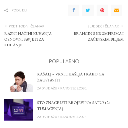
PODIJELI
PRETHODNI ČLANAK
SLJEDEĆI ČLANAK
RAZNI NAČINI KUHANJA –
BRANCIN S KRUMPIRIMA I
OSNOVNI SAVJETI ZA
ZAČINSKIM BILJEM
KUHANJE
POPULARNO
KAŠALJ – VRSTE KAŠLJA I KAKO GA
ZAUSTAVITI
ZADNJE AŽURIRANO 11.02.2020.
ŠTO ZNAČE ISTI BROJEVI NA SATU? (24
TUMAČENJA)
ZADNJE AŽURIRANO 05.04.2023.