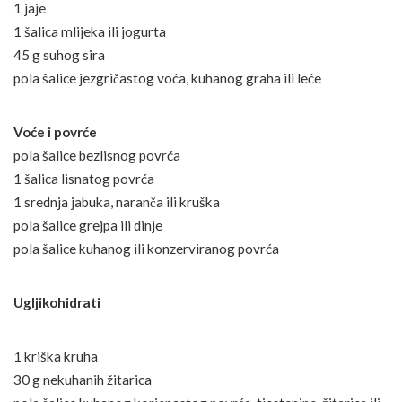
1 jaje
1 šalica mlijeka ili jogurta
45 g suhog sira
pola šalice jezgričastog voća, kuhanog graha ili leće
Voće i povrće
pola šalice bezlisnog povrća
1 šalica lisnatog povrća
1 srednja jabuka, naranča ili kruška
pola šalice grejpa ili dinje
pola šalice kuhanog ili konzerviranog povrća
Ugljikohidrati
1 kriška kruha
30 g nekuhanih žitarica