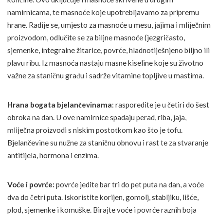
namirnicama, te masnoće koje upotrebljavamo za pripremu
hrane. Radije se, umjesto za masnoće u mesu, jajima i mliječnim
proizvodom, odlučite se za biljne masnoće (jezgričasto,
sjemenke, integralne žitarice, povrće, hladnotiješnjeno biljno ili
plavu ribu. Iz masnoća nastaju masne kiseline koje su životno
važne za staničnu građu i sadrže vitamine topljive u mastima.
Hrana bogata bjelančevinama
: rasporedite je u četiri do šest
obroka na dan. U ove namirnice spadaju perad, riba, jaja,
mliječna proizvodi s niskim postotkom kao što je tofu.
Bjelančevine su nužne za staničnu obnovu i rast te za stvaranje
antitijela, hormona i enzima.
Voće i povrće:
povrće jedite bar tri do pet puta na dan, a voće
dva do četri puta. Iskoristite korijen, gomolj, stabljiku, lišće,
plod, sjemenke i komuške. Birajte voće i povrće raznih boja