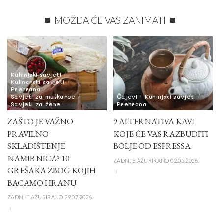
MOŽDA ĆE VAS ZANIMATI
Kuhinjski savjeti
Kulinarski savjeti
Prehrana
Savjeti za muškarce
Čajevi
Kuhinjski savjeti
Savjeti za žene
Prehrana
ZAŠTO JE VAŽNO
9 ALTERNATIVA KAVI
PRAVILNO
KOJE ĆE VAS RAZBUDITI
SKLADIŠTENJE
BOLJE OD ESPRESSA
NAMIRNICA? 10
ZADNJE AŽURIRANO 02.05.2026.
GREŠAKA ZBOG KOJIH
BACAMO HRANU
ZADNJE AŽURIRANO 29.07.2026.