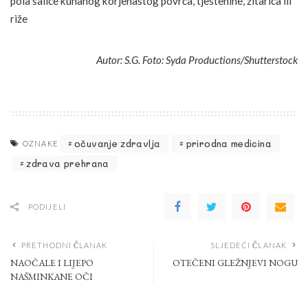
pola šalice kuhanog korjenastog povrća, tjestenine, žitarica ili
riže
Autor: S.G. Foto: Syda Productions/Shutterstock
očuvanje zdravlja
prirodna medicina
OZNAKE
zdrava prehrana
PODIJELI
PRETHODNI ČLANAK
SLJEDEĆI ČLANAK
NAOČALE I LIJEPO
OTEČENI GLEŽNJEVI NOGU
NAŠMINKANE OČI