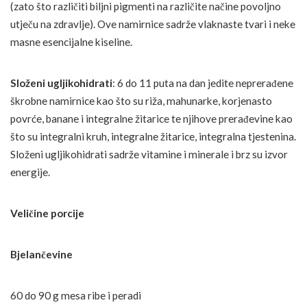
(zato što različiti biljni pigmenti na različite načine povoljno
utječu na zdravlje). Ove namirnice sadrže vlaknaste tvari i neke
masne esencijalne kiseline.
Složeni ugljikohidrati
: 6 do 11 puta na dan jedite neprerađene
škrobne namirnice kao što su riža, mahunarke, korjenasto
povrće, banane i integralne žitarice te njihove prerađevine kao
što su integralni kruh, integralne žitarice, integralna tjestenina.
Složeni ugljikohidrati sadrže vitamine i minerale i brz su izvor
energije.
Veličine porcije
Bjelančevine
60 do 90 g mesa ribe i peradi