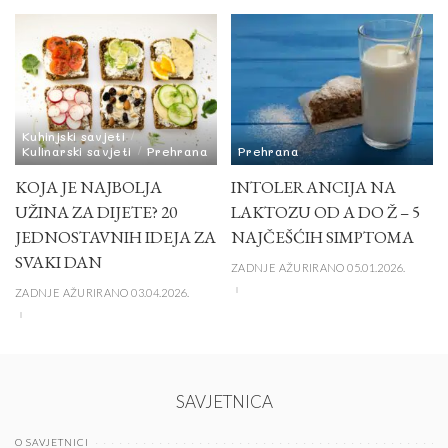
Kuhinjski savjeti
Kulinarski savjeti
Prehrana
Prehrana
KOJA JE NAJBOLJA
INTOLERANCIJA NA
UŽINA ZA DIJETE? 20
LAKTOZU OD A DO Ž – 5
JEDNOSTAVNIH IDEJA ZA
NAJČEŠĆIH SIMPTOMA
SVAKI DAN
ZADNJE AŽURIRANO 05.01.2026.
ZADNJE AŽURIRANO 03.04.2026.
SAVJETNICA
O SAVJETNICI