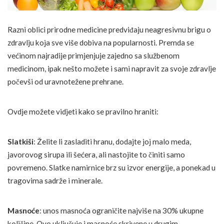
Razni oblici prirodne medicine predviđaju neagresivnu brigu o
zdravlju koja sve više dobiva na popularnosti. Premda se
većinom najradije primjenjuje zajedno sa službenom
medicinom, ipak nešto možete i sami napravit za svoje zdravlje
počevši od uravnotežene prehrane.
Ovdje možete vidjeti kako se pravilno hraniti:
Slatkiši
: Želite li zasladiti hranu, dodajte joj malo meda,
javorovog sirupa ili šećera, ali nastojite to činiti samo
povremeno. Slatke namirnice brz su izvor energije, a ponekad u
tragovima sadrže i minerale.
Masnoće
: unos masnoća ograničite najviše na 30% ukupne
količine. Ovo uključuje i masnoće skrivene u drugim