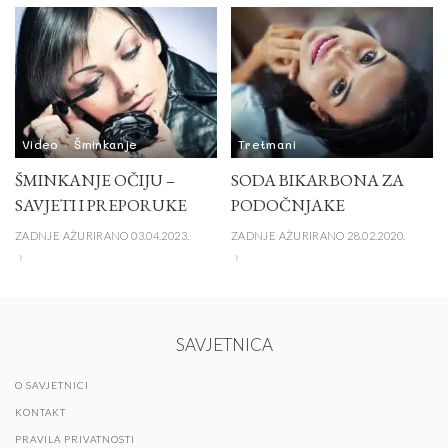
Video
Šminkanje
Tretmani
ŠMINKANJE OČIJU –
SODA BIKARBONA ZA
SAVJETI I PREPORUKE
PODOČNJAKE
ZADNJE AŽURIRANO 03.04.2023.
ZADNJE AŽURIRANO 28.02.2020.
SAVJETNICA
O SAVJETNICI
KONTAKT
PRAVILA PRIVATNOSTI