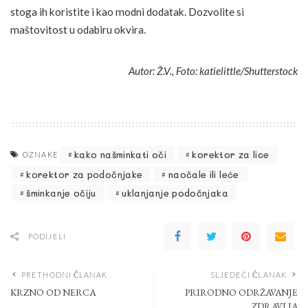
stoga ih koristite i kao modni dodatak. Dozvolite si
maštovitost u odabiru okvira.
Autor: Ž.V., Foto: katielittle/Shutterstock
kako našminkati oči
korektor za lice
OZNAKE
korektor za podočnjake
naočale ili leće
šminkanje očiju
uklanjanje podočnjaka
PODIJELI
PRETHODNI ČLANAK
SLJEDEĆI ČLANAK
KRZNO OD NERCA
PRIRODNO ODRŽAVANJE
ZDRAVLJA