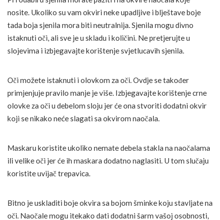
nosite. Ukoliko su vam okviri neke upadljive i blještave boje
tada boja sjenila mora biti neutralnija. Sjenila mogu divno
istaknuti oči, ali sve je u skladu i količini. Ne pretjerujte u
slojevima i izbjegavajte korištenje svjetlucavih sjenila.
Oči možete istaknuti i olovkom za oči. Ovdje se također
primjenjuje pravilo manje je više. Izbjegavajte korištenje crne
olovke za oči u debelom sloju jer će ona stvoriti dodatni okvir
koji se nikako neće slagati sa okvirom naočala.
Maskaru koristite ukoliko nemate debela stakla na naočalama
ili velike oči jer će ih maskara dodatno naglasiti. U tom slučaju
koristite uvijač trepavica.
Bitno je uskladiti boje okvira sa bojom šminke koju stavljate na
oči. Naočale mogu itekako dati dodatni šarm vašoj osobnosti,