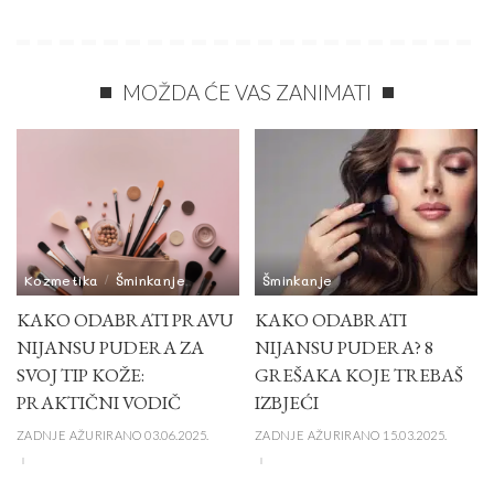
MOŽDA ĆE VAS ZANIMATI
Kozmetika
Šminkanje
Šminkanje
KAKO ODABRATI PRAVU
KAKO ODABRATI
NIJANSU PUDERA ZA
NIJANSU PUDERA? 8
SVOJ TIP KOŽE:
GREŠAKA KOJE TREBAŠ
PRAKTIČNI VODIČ
IZBJEĆI
ZADNJE AŽURIRANO 03.06.2025.
ZADNJE AŽURIRANO 15.03.2025.