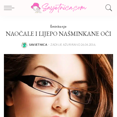
Šminkanje
NAOČALE I LIJEPO NAŠMINKANE OČI
SAVJETNICA
ZADNJE AŽURIRANO 26.04.2016.
POSTED
BY