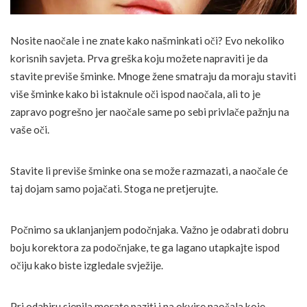
Nosite naočale i ne znate kako našminkati oči? Evo nekoliko
korisnih savjeta. Prva greška koju možete napraviti je da
stavite previše šminke. Mnoge žene smatraju da moraju staviti
više šminke kako bi istaknule oči ispod naočala, ali to je
zapravo pogrešno jer naočale same po sebi privlače pažnju na
vaše oči.
Stavite li previše šminke ona se može razmazati, a naočale će
taj dojam samo pojačati. Stoga ne pretjerujte.
Počnimo sa uklanjanjem podočnjaka. Važno je odabrati dobru
boju korektora za podočnjake, te ga lagano utapkajte ispod
očiju kako biste izgledale svježije.
Pri odabiru sjenila morate paziti i na okvire naočala koje