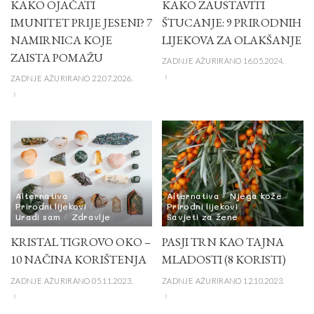
KAKO OJAČATI
KAKO ZAUSTAVITI
IMUNITET PRIJE JESENI? 7
ŠTUCANJE: 9 PRIRODNIH
NAMIRNICA KOJE
LIJEKOVA ZA OLAKŠANJE
ZAISTA POMAŽU
ZADNJE AŽURIRANO 16.05.2024.
ZADNJE AŽURIRANO 22.07.2026.
Alternativa
Alternativa
Njega kože
Prirodni lijekovi
Prirodni lijekovi
Uradi sam
Zdravlje
Savjeti za žene
KRISTAL TIGROVO OKO –
PASJI TRN KAO TAJNA
10 NAČINA KORIŠTENJA
MLADOSTI (8 KORISTI)
ZADNJE AŽURIRANO 05.11.2023.
ZADNJE AŽURIRANO 12.10.2023.