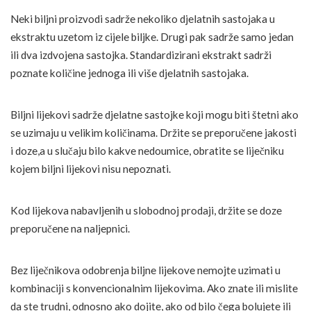
Neki biljni proizvodi sadrže nekoliko djelatnih sastojaka u
ekstraktu uzetom iz cijele biljke. Drugi pak sadrže samo jedan
ili dva izdvojena sastojka. Standardizirani ekstrakt sadrži
poznate količine jednoga ili više djelatnih sastojaka.
Biljni lijekovi sadrže djelatne sastojke koji mogu biti štetni ako
se uzimaju u velikim količinama. Držite se preporučene jakosti
i doze,a u slučaju bilo kakve nedoumice, obratite se liječniku
kojem biljni lijekovi nisu nepoznati.
Kod lijekova nabavljenih u slobodnoj prodaji, držite se doze
preporučene na naljepnici.
Bez liječnikova odobrenja biljne lijekove nemojte uzimati u
kombinaciji s konvencionalnim lijekovima. Ako znate ili mislite
da ste trudni, odnosno ako dojite, ako od bilo čega bolujete ili