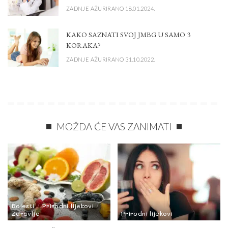
ZADNJE AŽURIRANO 18.01.2024.
KAKO SAZNATI SVOJ JMBG U SAMO 3
KORAKA?
ZADNJE AŽURIRANO 31.10.2022.
MOŽDA ĆE VAS ZANIMATI
Bolesti
Prirodni lijekovi
Zdravlje
Prirodni lijekovi