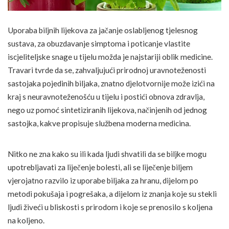
Uporaba biljnih lijekova za jačanje oslabljenog tjelesnog
sustava, za obuzdavanje simptoma i poticanje vlastite
iscjeliteljske snage u tijelu možda je najstariji oblik medicine.
Travari tvrde da se, zahvaljujući prirodnoj uravnoteženosti
sastojaka pojedinih biljaka, znatno djelotvornije može izići na
kraj s neuravnoteženošću u tijelu i postići obnova zdravlja,
nego uz pomoć sintetiziranih lijekova, načinjenih od jednog
sastojka, kakve propisuje službena moderna medicina.
Nitko ne zna kako su ili kada ljudi shvatili da se biljke mogu
upotrebljavati za liječenje bolesti, ali se liječenje biljem
vjerojatno razvilo iz uporabe biljaka za hranu, dijelom po
metodi pokušaja i pogrešaka, a dijelom iz znanja koje su stekli
ljudi živeći u bliskosti s prirodom i koje se prenosilo s koljena
na koljeno.