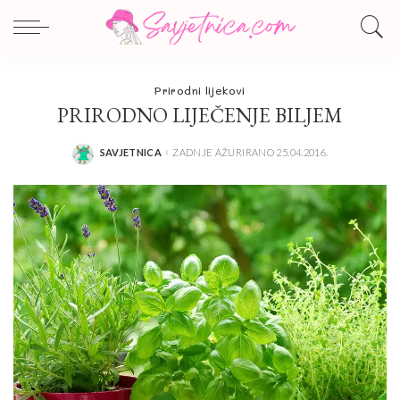
Prirodni lijekovi
PRIRODNO LIJEČENJE BILJEM
SAVJETNICA
ZADNJE AŽURIRANO 25.04.2016.
POSTED
BY