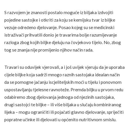
S razvojem je znanosti postalo moguće iz biljaka izdvojiti
pojedine sastojke i otkriti za koju se kemijsku tvar iz biljke
vezuje određeno djelovanje. Posao kojeg su se medicinski
istraživači prihvatili donio je travarima bolje razumijevanje
razloga zbog kojih biljke djeluju na čovjekovo tijelo. No, zbog
tog se znanja nije promijenio njihov način rada.
Travari su oduvijek vjerovali, a i još uvijek vjeruju da je uporaba
cijele biljke koja sadrži mnogo raznih sastojaka idealan način
da se pomogne jačanju iscjeliteljskih moći u tijelu i ponovnom
uspostavljanju tjelesne ravnoteže. Premda biljku u prvom redu
odabiremo zbog djelovanja jednoga od njezinih sastojaka,
drugi sastojci te biljke – ili više biljaka u slučaju kombiniranog
lijeka – mogu ograničiti ili pojačati glavno djelovanje, spriječiti
popratne učinke ili djelovati u općenito nutritivnom smislu.