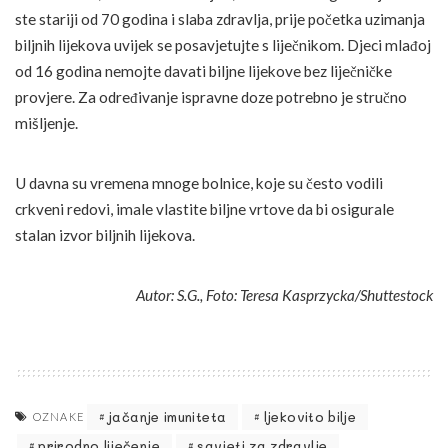
ste stariji od 70 godina i slaba zdravlja, prije početka uzimanja
biljnih lijekova uvijek se posavjetujte s liječnikom. Djeci mlađoj
od 16 godina nemojte davati biljne lijekove bez liječničke
provjere. Za određivanje ispravne doze potrebno je stručno
mišljenje.
U davna su vremena mnoge bolnice, koje su često vodili
crkveni redovi, imale vlastite biljne vrtove da bi osigurale
stalan izvor biljnih lijekova.
Autor: S.G., Foto: Teresa Kasprzycka/Shuttestock
jačanje imuniteta
ljekovito bilje
OZNAKE
prirodno liječenje
savjeti za zdravlje