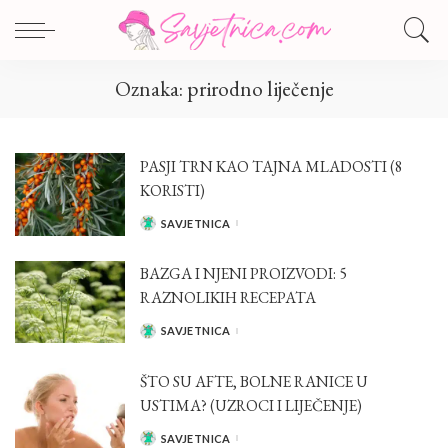
Oznaka:
prirodno liječenje
PASJI TRN KAO TAJNA MLADOSTI (8
KORISTI)
SAVJETNICA
POSTED
BY
BAZGA I NJENI PROIZVODI: 5
RAZNOLIKIH RECEPATA
SAVJETNICA
POSTED
BY
ŠTO SU AFTE, BOLNE RANICE U
USTIMA? (UZROCI I LIJEČENJE)
SAVJETNICA
POSTED