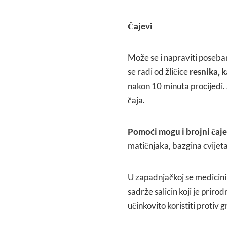
Čajevi
Može se i napraviti poseban
se radi od žličice
resnika, 
nakon 10 minuta procijedi. 
čaja.
Pomoći mogu i brojni čaje
matičnjaka, bazgina cvijeta
U zapadnjačkoj se medicini 
sadrže salicin koji je priro
učinkovito koristiti protiv g