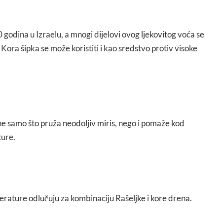
 godina u Izraelu, a mnogi dijelovi ovog ljekovitog voća se
 Kora šipka se može koristiti i kao sredstvo protiv visoke
ne samo što pruža neodoljiv miris, nego i pomaže kod
ture.
erature odlučuju za kombinaciju Rašeljke i kore drena.