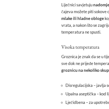
Liječnici savjetuju
nadomje
čajeva možete piti sokove o
mlake ili hladne obloge
koj
vrata, a nakon što se zagrij
temperatura ne spusti.
Visoka temperatura
Groznica je znak da se u ti
sve dok ne prijeđe tempera
groznicu na nekoliko sku
Disregulacijska – javlja 
Upalna aseptička – kod 
Lječidbena – za upotrebu