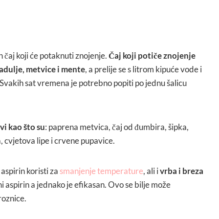
 čaj koji će potaknuti znojenje.
Čaj koji potiče znojenje
kadulje, metvice i mente
, a prelije se s litrom kipuće vode i
Svakih sat vremena je potrebno popiti po jednu šalicu
vi kao što su
: paprena metvica, čaj od đumbira, šipka,
, cvjetova lipe i crvene pupavice.
aspirin koristi za
smanjenje temperature
, ali i
vrba i breza
dni aspirin a jednako je efikasan. Ovo se bilje može
roznice.