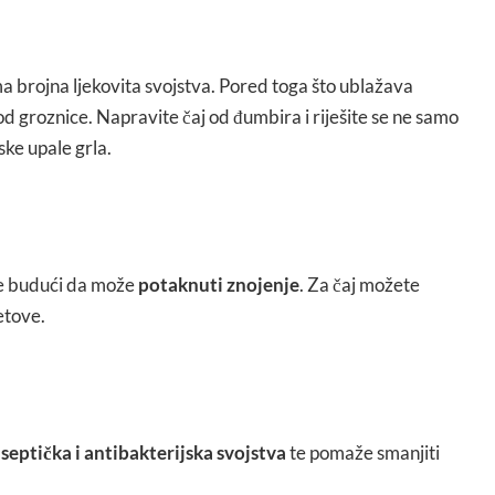
ima brojna ljekovita svojstva. Pored toga što ublažava
 groznice. Napravite čaj od đumbira i riješite se ne samo
ke upale grla.
ine budući da može
potaknuti znojenje
. Za čaj možete
jetove.
septička i antibakterijska svojstva
te pomaže smanjiti