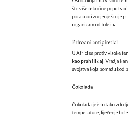
Osoba koja ima visoku tempe
što više tekućine poput voć
potaknuti znojenje što je pr
organizam od toksina.
Prirodni antipiretici
U Africi se protiv visoke t
kao prah ili čaj
. Vražja ka
svojstva koja pomažu kod ba
Čokolada
Čokolada je isto tako vrlo lj
temperature, liječenje boles