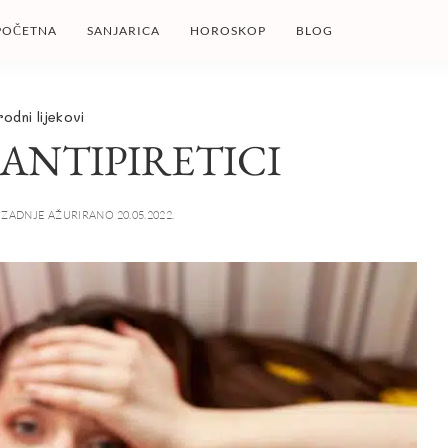
POČETNA
SANJARICA
HOROSKOP
BLOG
rodni lijekovi
ANTIPIRETICI
ZADNJE AŽURIRANO 20.05.2022.