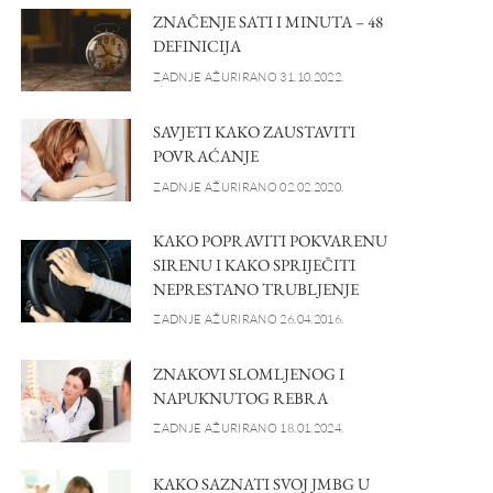
ZNAČENJE SATI I MINUTA – 48
DEFINICIJA
ZADNJE AŽURIRANO 31.10.2022.
SAVJETI KAKO ZAUSTAVITI
POVRAĆANJE
ZADNJE AŽURIRANO 02.02.2020.
KAKO POPRAVITI POKVARENU
SIRENU I KAKO SPRIJEČITI
NEPRESTANO TRUBLJENJE
ZADNJE AŽURIRANO 26.04.2016.
ZNAKOVI SLOMLJENOG I
NAPUKNUTOG REBRA
ZADNJE AŽURIRANO 18.01.2024.
KAKO SAZNATI SVOJ JMBG U