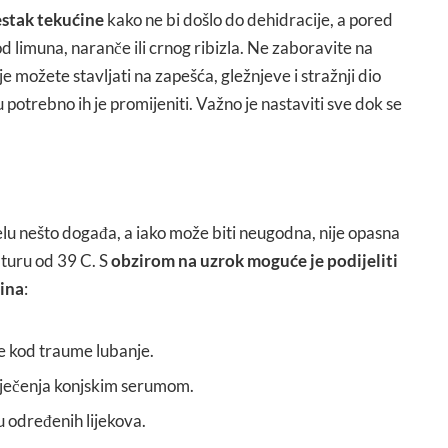
stak tekućine
kako ne bi došlo do dehidracije, a pored
d limuna, naranče ili crnog ribizla. Ne zaboravite na
e možete stavljati na zapešća, gležnjeve i stražnji dio
u potrebno ih je promijeniti. Važno je nastaviti sve dok se
jelu nešto događa, a iako može biti neugodna, nije opasna
turu od 39 C. S
obzirom na uzrok moguće je podijeliti
pina
:
se kod traume lubanje.
liječenja konjskim serumom.
 određenih lijekova.