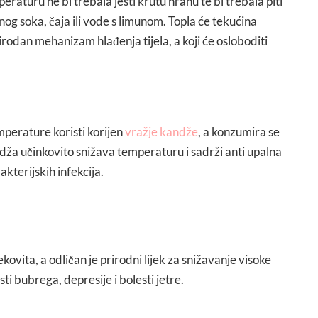
raturu ne bi trebala jesti krutu hranu te bi trebala piti
nog soka, čaja ili vode s limunom. Topla će tekućina
irodan mehanizam hlađenja tijela, a koji će osloboditi
emperature koristi korijen
vražje kandže
, a konzumira se
ndža učinkovito snižava temperaturu i sadrži anti upalna
kterijskih infekcija.
ekovita, a odličan je prirodni lijek za snižavanje visoke
ti bubrega, depresije i bolesti jetre.