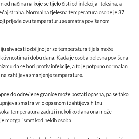
od načina na koje se tijelo čisti od infekcija i toksina, a
jećaj straha. Normalna tjelesna temperatura osobe je 37
 koji prijeđe ovu temperaturu se smatra povišenom
ju shvaćati ozbiljno jer se temperatura tijela može
 aktivnostima i dobu dana. Kada je osoba bolesna povišena
mu da se bori protiv infekcije, a to je potpuno normalan
va ne zahtijeva smanjenje temperature.
pne do određene granice može postati opasna, pa se tako
tupnjeva smatra vrlo opasnom i zahtijeva hitnu
visoka temperatura zadrži i nekoliko dana ona može
nje mozga i smrt kod nekih osoba.