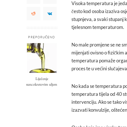
Visoka temperatura je jedan 
često kod osoba izaziva os
stupnjeva, a svaki stupanj
tjelesnom temperaturom.
PREPORUČENO
No male promjene se ne smi
mijenjati ovisno o fizičkim
temperatura pomaže organiz
proces te u većini slučaje
Liječenje
suncokretovim uljem
No kada se temperatura po
temperatura tijela od 40 s
intervenciju. Ako se tako 
izazvati konvulzije, ošteće