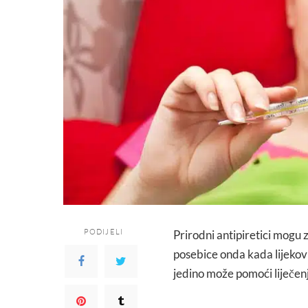
PODIJELI
Prirodni antipiretici mogu 
posebice onda kada lijekovi 
jedino može pomoći liječenj