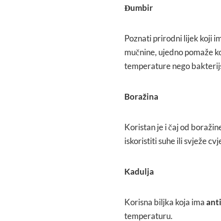
Đumbir
Poznati prirodni lijek koji 
mučnine, ujedno pomaže kod
temperature nego bakterijs
Boražina
Koristan je i čaj od boraž
iskoristiti suhe ili svježe cv
Kadulja
Korisna biljka koja ima
anti
temperaturu.