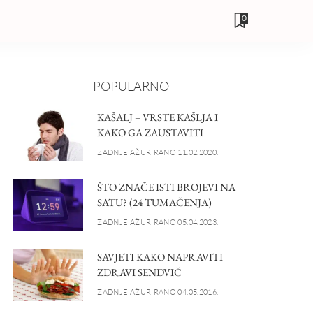
0
POPULARNO
KAŠALJ – VRSTE KAŠLJA I
KAKO GA ZAUSTAVITI
ZADNJE AŽURIRANO 11.02.2020.
ŠTO ZNAČE ISTI BROJEVI NA
SATU? (24 TUMAČENJA)
ZADNJE AŽURIRANO 05.04.2023.
SAVJETI KAKO NAPRAVITI
ZDRAVI SENDVIČ
ZADNJE AŽURIRANO 04.05.2016.