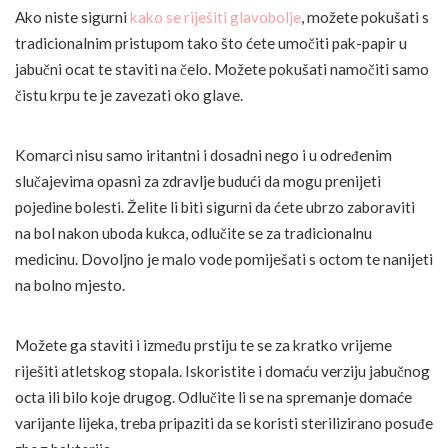
Ako niste sigurni
kako se riješiti glavobolje
, možete pokušati s
tradicionalnim pristupom tako što ćete umočiti pak-papir u
jabučni ocat te staviti na čelo. Možete pokušati namočiti samo
čistu krpu te je zavezati oko glave.
Komarci nisu samo iritantni i dosadni nego i u određenim
slučajevima opasni za zdravlje budući da mogu prenijeti
pojedine bolesti. Želite li biti sigurni da ćete ubrzo zaboraviti
na bol nakon uboda kukca, odlučite se za tradicionalnu
medicinu. Dovoljno je malo vode pomiješati s octom te nanijeti
na bolno mjesto.
Možete ga staviti i između prstiju te se za kratko vrijeme
riješiti atletskog stopala. Iskoristite i domaću verziju jabučnog
octa ili bilo koje drugog. Odlučite li se na spremanje domaće
varijante lijeka, treba pripaziti da se koristi sterilizirano posuđe