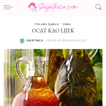
Prirodni lijekovi
Video
OCAT KAO LIJEK
SAVJETNICA
ZADNJE AŽURIRANO 03.04.2023.
POSTED
BY