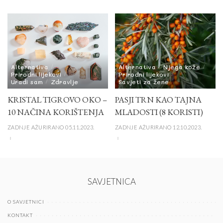
Alternativa
Alternativa
Njega kože
Prirodni lijekovi
Prirodni lijekovi
Uradi sam
Zdravlje
Savjeti za žene
KRISTAL TIGROVO OKO –
PASJI TRN KAO TAJNA
10 NAČINA KORIŠTENJA
MLADOSTI (8 KORISTI)
ZADNJE AŽURIRANO 05.11.2023.
ZADNJE AŽURIRANO 12.10.2023.
SAVJETNICA
O SAVJETNICI
KONTAKT