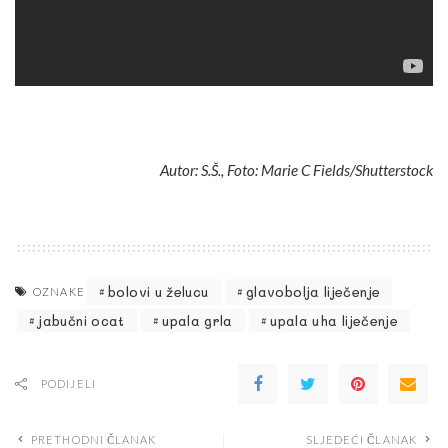
Autor: S.Š.,
Foto:
Marie C Fields/Shutterstock
bolovi u želucu
glavobolja liječenje
OZNAKE
jabučni ocat
upala grla
upala uha liječenje
PODIJELI
PRETHODNI ČLANAK
SLJEDEĆI ČLANAK