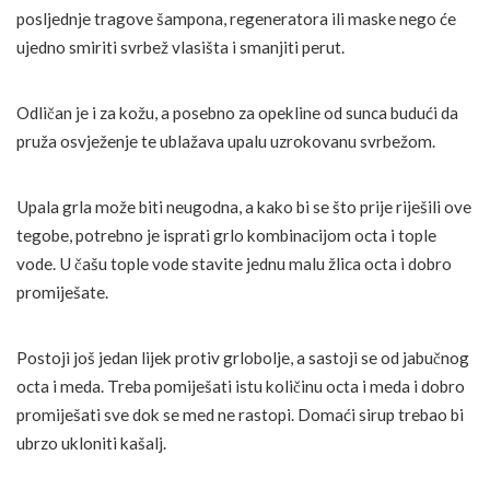
posljednje tragove šampona, regeneratora ili maske nego će
ujedno smiriti svrbež vlasišta i smanjiti perut.
Odličan je i za kožu, a posebno za opekline od sunca budući da
pruža osvježenje te ublažava upalu uzrokovanu svrbežom.
Upala grla može biti neugodna, a kako bi se što prije riješili ove
tegobe, potrebno je isprati grlo kombinacijom octa i tople
vode. U čašu tople vode stavite jednu malu žlica octa i dobro
promiješate.
Postoji još jedan lijek protiv grlobolje, a sastoji se od jabučnog
octa i meda. Treba pomiješati istu količinu octa i meda i dobro
promiješati sve dok se med ne rastopi. Domaći sirup trebao bi
ubrzo ukloniti kašalj.