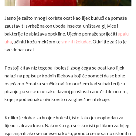
Jasno je zašto mnogi koriste ocat kao lijek budući da pomaže
zaustaviti svrbež nakon uboda insekta, uništava gljivice i
bakterije te ublažava opekline. Ujedno pomaže spriječiti
upalu
uha
, učiniti kožu mekšom te
smiriti želudac
. Otkrijte za što je
sve dobar ocat.
Postoji čitav niz tegoba i bolesti zbog čega se ocat kao lijek
nalazi na popisu prirodnih lijekova koji će pomoći da se bolje
osjećamo. Smatra se učinkovitim oružjem kad su bakterije u
pitanju, pa su se u ne tako davnoj prošlosti rane čistile octom,
koje je podjednako učinkovito i za gljivične infekcije.
Koliko je dobar za brojne bolesti, isto tako je neophodan za
lijepu i zdravu kosu. Nakon što ga se iskoristi prilikom zadnjeg
ispiranja ili ako se nanese na kožu, pomoći će ne samo ukloniti i