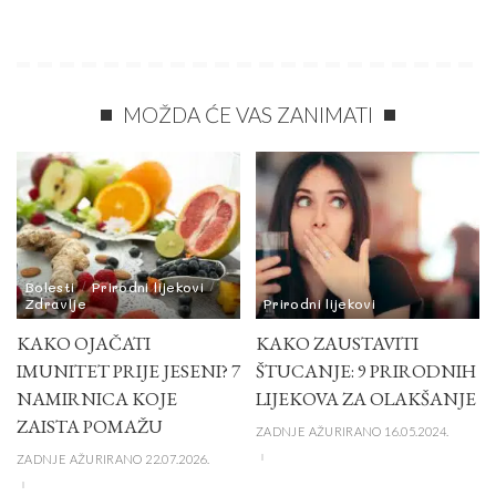
MOŽDA ĆE VAS ZANIMATI
Bolesti
Prirodni lijekovi
Zdravlje
Prirodni lijekovi
KAKO OJAČATI
KAKO ZAUSTAVITI
IMUNITET PRIJE JESENI? 7
ŠTUCANJE: 9 PRIRODNIH
NAMIRNICA KOJE
LIJEKOVA ZA OLAKŠANJE
ZAISTA POMAŽU
ZADNJE AŽURIRANO 16.05.2024.
ZADNJE AŽURIRANO 22.07.2026.