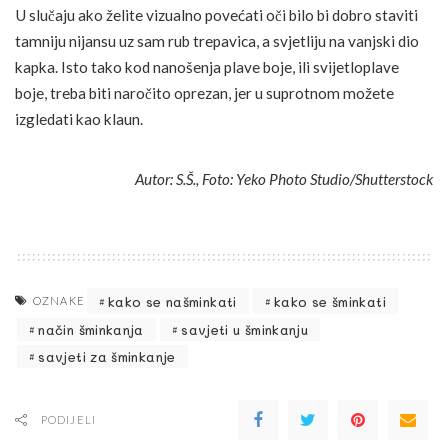
U slučaju ako želite vizualno povećati oči bilo bi dobro staviti
tamniju nijansu uz sam rub trepavica, a svjetliju na vanjski dio
kapka. Isto tako kod nanošenja plave boje, ili svijetloplave
boje, treba biti naročito oprezan, jer u suprotnom možete
izgledati kao klaun.
Autor: S.Š., Foto: Yeko Photo Studio/Shutterstock
kako se našminkati
kako se šminkati
OZNAKE
način šminkanja
savjeti u šminkanju
savjeti za šminkanje
PODIJELI