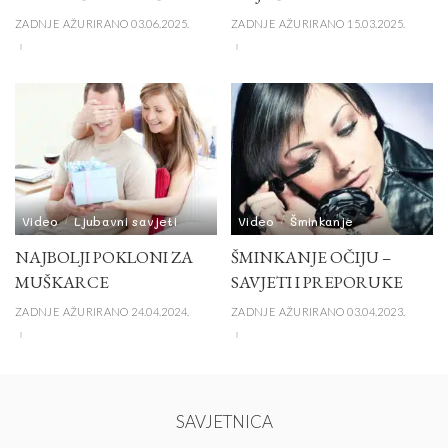
ZADNJE AŽURIRANO 03.06.2025.
ZADNJE AŽURIRANO 15.03.2025.
Video
Ljubavni savjeti
Video
Šminkanje
NAJBOLJI POKLONI ZA
ŠMINKANJE OČIJU –
MUŠKARCE
SAVJETI I PREPORUKE
ZADNJE AŽURIRANO 24.04.2024.
ZADNJE AŽURIRANO 03.04.2023.
SAVJETNICA