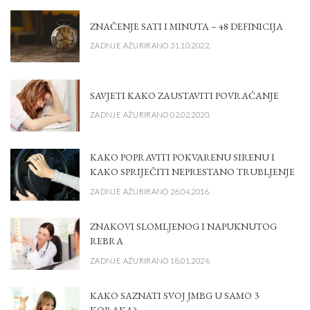
ZNAČENJE SATI I MINUTA – 48 DEFINICIJA
ZADNJE AŽURIRANO 31.10.2022.
SAVJETI KAKO ZAUSTAVITI POVRAĆANJE
ZADNJE AŽURIRANO 02.02.2020.
KAKO POPRAVITI POKVARENU SIRENU I
KAKO SPRIJEČITI NEPRESTANO TRUBLJENJE
ZADNJE AŽURIRANO 26.04.2016.
ZNAKOVI SLOMLJENOG I NAPUKNUTOG
REBRA
ZADNJE AŽURIRANO 18.01.2024.
KAKO SAZNATI SVOJ JMBG U SAMO 3