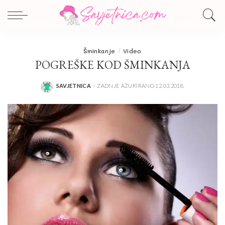
Šminkanje
Video
POGREŠKE KOD ŠMINKANJA
SAVJETNICA
ZADNJE AŽURIRANO 12.03.2018.
POSTED
BY