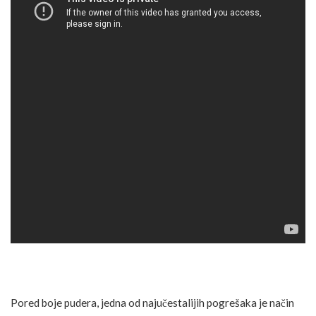
Pored boje pudera, jedna od najučestalijih pogrešaka je način