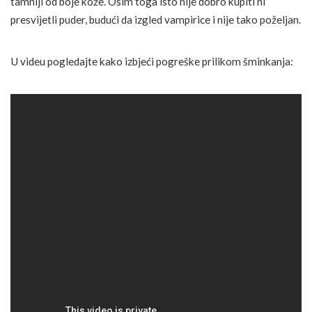
tamniji od boje kože. Osim toga isto nije dobro kupiti ni
presvijetli puder, budući da izgled vampirice i nije tako poželjan.
U videu pogledajte kako izbjeći pogreške prilikom šminkanja: