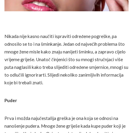
Nikada nije kasno naučiti ispraviti određene pogreške, pa
odnosilo se to i na šminkanje. Jedan od najvećih problema što
mnoge žene misle kako znaju nanijeti šminku, a zapravo cijelo
vrijeme griješe. Unatoč činjenici što su mnogi stručnjaci više
puta naglasili kako treba slijediti određene smjernice, mnogi su
to odlučili ignorirarti. Slijedi nekoliko zanimljivih informacija
koje bi trebali znati.
Puder
Prva i možda najučestalija greška je ona koja se odnosi na
nanošenje pudera. Mnoge žene griješe kada kupe puder koji je