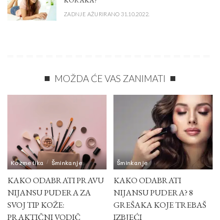
KORAKA?
ZADNJE AŽURIRANO 31.10.2022.
MOŽDA ĆE VAS ZANIMATI
Kozmetika
Šminkanje
Šminkanje
KAKO ODABRATI PRAVU
KAKO ODABRATI
NIJANSU PUDERA ZA
NIJANSU PUDERA? 8
SVOJ TIP KOŽE:
GREŠAKA KOJE TREBAŠ
PRAKTIČNI VODIČ
IZBJEĆI