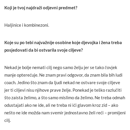
Koji je tvoj najdraži odjevni predmet?
Haljinice i kombinezoni.
Koje su po tebi najvažnije osobine koje djevojka i žena treba
posjedovati da bi ostvarila svoje ciljeve?
Nekad je bolje nemati cilj nego samo želju jer se tako čovjek
manje opterećuje. Ne znam pravi odgovor, da znam bila bih ludi
coach. Jedino što znam da ljudi nekad ne ostvare svoje ciljeve
jer ti ciljevi nisu njihove prave želje. Ponekad je teško razlučiti
što zaista želimo, a što samo mislimo da želimo. Ne treba odmah
odustajati ako ne ide, ali ne treba ni ići glavom kroz zid – ako
nešto ne ide možda nam svemir jednostavno želi reći – promijeni
cilj.