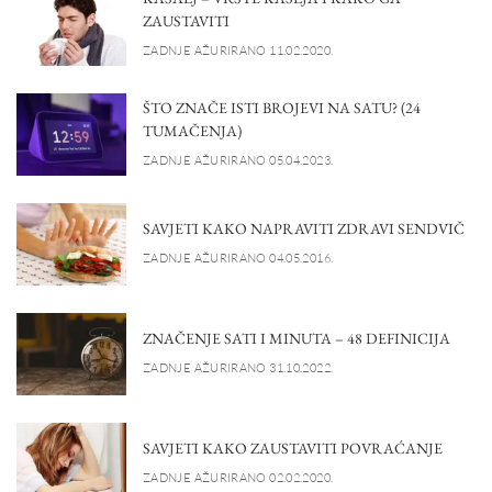
ZAUSTAVITI
ZADNJE AŽURIRANO 11.02.2020.
ŠTO ZNAČE ISTI BROJEVI NA SATU? (24
TUMAČENJA)
ZADNJE AŽURIRANO 05.04.2023.
SAVJETI KAKO NAPRAVITI ZDRAVI SENDVIČ
ZADNJE AŽURIRANO 04.05.2016.
ZNAČENJE SATI I MINUTA – 48 DEFINICIJA
ZADNJE AŽURIRANO 31.10.2022.
SAVJETI KAKO ZAUSTAVITI POVRAĆANJE
ZADNJE AŽURIRANO 02.02.2020.