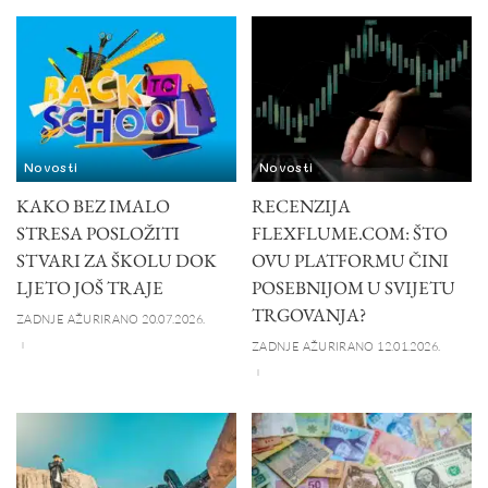
Novosti
Novosti
KAKO BEZ IMALO
RECENZIJA
STRESA POSLOŽITI
FLEXFLUME.COM: ŠTO
STVARI ZA ŠKOLU DOK
OVU PLATFORMU ČINI
LJETO JOŠ TRAJE
POSEBNIJOM U SVIJETU
TRGOVANJA?
ZADNJE AŽURIRANO 20.07.2026.
ZADNJE AŽURIRANO 12.01.2026.