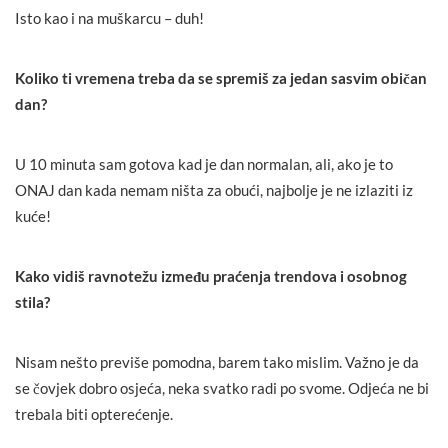
Isto kao i na muškarcu – duh!
Koliko ti vremena treba da se spremiš za jedan sasvim običan
dan?
U 10 minuta sam gotova kad je dan normalan, ali, ako je to
ONAJ dan kada nemam ništa za obući, najbolje je ne izlaziti iz
kuće!
Kako vidiš ravnotežu između praćenja trendova i osobnog
stila?
Nisam nešto previše pomodna, barem tako mislim. Važno je da
se čovjek dobro osjeća, neka svatko radi po svome. Odjeća ne bi
trebala biti opterećenje.