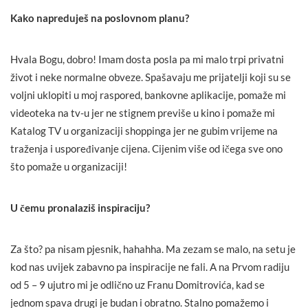
Kako napreduješ na poslovnom planu?
Hvala Bogu, dobro! Imam dosta posla pa mi malo trpi privatni
život i neke normalne obveze. Spašavaju me prijatelji koji su se
voljni uklopiti u moj raspored, bankovne aplikacije, pomaže mi
videoteka na tv-u jer ne stignem previše u kino i pomaže mi
Katalog TV u organizaciji shoppinga jer ne gubim vrijeme na
traženja i uspoređivanje cijena. Cijenim više od ičega sve ono
što pomaže u organizaciji!
U čemu pronalaziš inspiraciju?
Za što? pa nisam pjesnik, hahahha. Ma zezam se malo, na setu je
kod nas uvijek zabavno pa inspiracije ne fali. A na Prvom radiju
od 5 – 9 ujutro mi je odlično uz Franu Domitrovića, kad se
jednom spava drugi je budan i obratno. Stalno pomažemo i