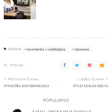
novinarka i voditeljica
zanosna
OZNAKE
PODIJELI
PRETHODNI ČLANAK
SLJEDEĆI ČLANAK
POGREŠKE KOD ŠMINKANJA
ŠTO JE DUKAN DIJETA
POPULARNO
KAŠALJ – VRSTE KAŠLJA I KAKO GA