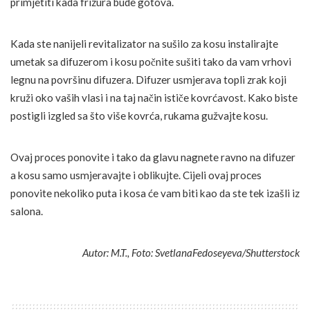
primjetiti kada frizura bude gotova.
Kada ste nanijeli revitalizator na sušilo za kosu instalirajte
umetak sa difuzerom i kosu počnite sušiti tako da vam vrhovi
legnu na površinu difuzera. Difuzer usmjerava topli zrak koji
kruži oko vaših vlasi i na taj način ističe kovrćavost. Kako biste
postigli izgled sa što više kovrća, rukama gužvajte kosu.
Ovaj proces ponovite i tako da glavu nagnete ravno na difuzer
a kosu samo usmjeravajte i oblikujte. Cijeli ovaj proces
ponovite nekoliko puta i kosa će vam biti kao da ste tek izašli iz
salona.
Autor: M.T., Foto: SvetlanaFedoseyeva/Shutterstock