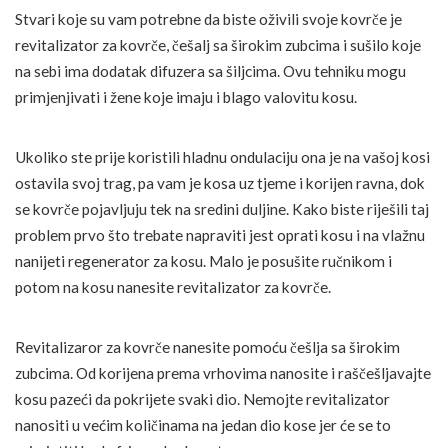
Stvari koje su vam potrebne da biste oživili svoje kovrče je
revitalizator za kovrče, češalj sa širokim zubcima i sušilo koje
na sebi ima dodatak difuzera sa šiljcima. Ovu tehniku mogu
primjenjivati i žene koje imaju i blago valovitu kosu.
Ukoliko ste prije koristili hladnu ondulaciju ona je na vašoj kosi
ostavila svoj trag, pa vam je kosa uz tjeme i korijen ravna, dok
se kovrče pojavljuju tek na sredini duljine. Kako biste riješili taj
problem prvo što trebate napraviti jest oprati kosu i na vlažnu
nanijeti regenerator za kosu. Malo je posušite ručnikom i
potom na kosu nanesite revitalizator za kovrče.
Revitalizaror za kovrče nanesite pomoću češlja sa širokim
zubcima. Od korijena prema vrhovima nanosite i raščešljavajte
kosu pazeći da pokrijete svaki dio. Nemojte revitalizator
nanositi u većim količinama na jedan dio kose jer će se to