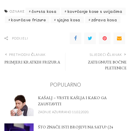
čvrsta kosa
kovrčanje kose s uvijačima
OZNAKE
kovrčave frizure
sjajna kosa
zdrava kosa
PODIJELI
PRETHODNI ČLANAK
SLJEDEĆI ČLANAK
PRIMJERI KRATKIH FRIZURA
ZATEGNUTE BOČNE
PLETENICE
POPULARNO
KAŠALJ – VRSTE KAŠLJA I KAKO GA
ZAUSTAVITI
ZADNJE AŽURIRANO 11.02.2020.
ŠTO ZNAČE ISTI BROJEVI NA SATU? (24