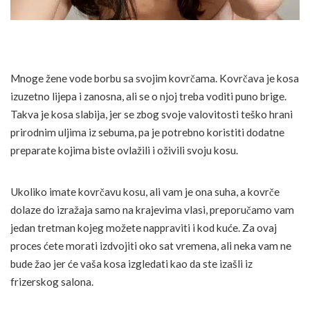
Mnoge žene vode borbu sa svojim kovrčama. Kovrčava je kosa
izuzetno lijepa i zanosna, ali se o njoj treba voditi puno brige.
Takva je kosa slabija, jer se zbog svoje valovitosti teško hrani
prirodnim uljima iz sebuma, pa je potrebno koristiti dodatne
preparate kojima biste ovlažili i oživili svoju kosu.
Ukoliko imate kovrčavu kosu, ali vam je ona suha, a kovrče
dolaze do izražaja samo na krajevima vlasi, preporučamo vam
jedan tretman kojeg možete nappraviti i kod kuće. Za ovaj
proces ćete morati izdvojiti oko sat vremena, ali neka vam ne
bude žao jer će vaša kosa izgledati kao da ste izašli iz
frizerskog salona.