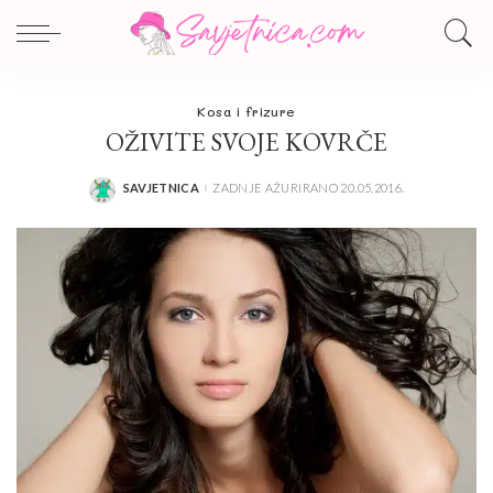
Kosa i frizure
OŽIVITE SVOJE KOVRČE
SAVJETNICA
ZADNJE AŽURIRANO 20.05.2016.
POSTED
BY