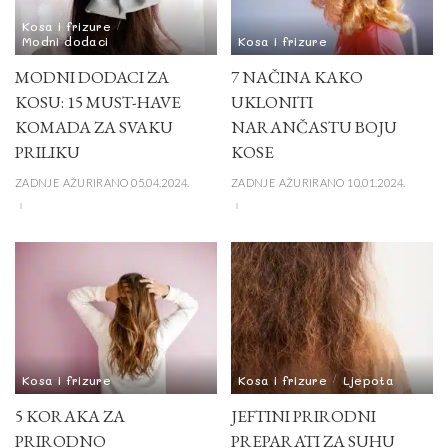
Kosa i frizure
Modni dodaci
Kosa i frizure
MODNI DODACI ZA
7 NAČINA KAKO
KOSU: 15 MUST-HAVE
UKLONITI
KOMADA ZA SVAKU
NARANČASTU BOJU
PRILIKU
KOSE
ZADNJE AŽURIRANO 05.04.2024.
ZADNJE AŽURIRANO 10.01.2024.
Kosa i frizure
Kosa i frizure
Ljepota
5 KORAKA ZA
JEFTINI PRIRODNI
PRIRODNO
PREPARATI ZA SUHU