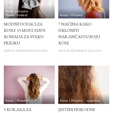
Kosa i frizure
Modni dodaci
Kosa i frizure
MODNI DODACI ZA
7 NAČINA KAKO
KOSU: 15 MUST-HAVE
UKLONITI
KOMADA ZA SVAKU
NARANČASTU BOJU
PRILIKU
KOSE
ZADNJE AŽURIRANO 05.04.2024.
ZADNJE AŽURIRANO 10.01.2024.
Kosa i frizure
Kosa i frizure
Ljepota
5 KORAKA ZA
JEFTINI PRIRODNI