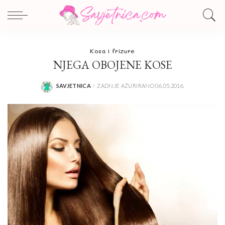
Kosa i frizure
NJEGA OBOJENE KOSE
SAVJETNICA
ZADNJE AŽURIRANO 06.05.2016.
POSTED
BY