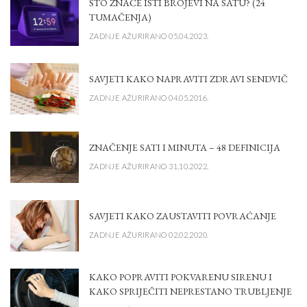
ŠTO ZNAČE ISTI BROJEVI NA SATU? (24
TUMAČENJA)
ZADNJE AŽURIRANO 05.04.2023.
SAVJETI KAKO NAPRAVITI ZDRAVI SENDVIČ
ZADNJE AŽURIRANO 04.05.2016.
ZNAČENJE SATI I MINUTA – 48 DEFINICIJA
ZADNJE AŽURIRANO 31.10.2022.
SAVJETI KAKO ZAUSTAVITI POVRAĆANJE
ZADNJE AŽURIRANO 02.02.2020.
KAKO POPRAVITI POKVARENU SIRENU I
KAKO SPRIJEČITI NEPRESTANO TRUBLJENJE