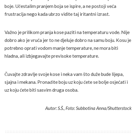
boje. Učestalim pranjem boja se ispire, a ne postoji veća
frustracija nego kada ubrzo vidite taj iritantni izrast.
Važno je prilikom pranja kose paziti na temperaturu vode. Nije
dobro ako je vruća jer to ne djeluje dobro na samu boju. Kosu je
potrebno oprati vodom manje temperature, ne mora biti
hladna, ali izbjegavajte previsoke temperature.
Čuvajte zdravlje svoje kose i neka vam što duže bude lijepa,
sjajna i mekana. Pronađite boju uz koju ćete se bolje osjećati i
uz koju ćete biti sasvim druga osoba.
Autor: S.Š., Foto: Subbotina Anna/Shutterstock