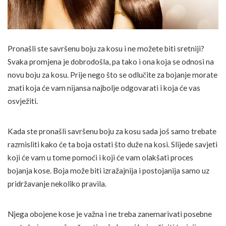
Pronašli ste savršenu boju za kosu i ne možete biti sretniji?
Svaka promjena je dobrodošla, pa tako i ona koja se odnosi na
novu boju za kosu. Prije nego što se odlučite za bojanje morate
znati koja će vam nijansa najbolje odgovarati i koja će vas
osvježiti.
Kada ste pronašli savršenu boju za kosu sada još samo trebate
razmisliti kako će ta boja ostati što duže na kosi. Slijede savjeti
koji će vam u tome pomoći i koji će vam olakšati proces
bojanja kose. Boja može biti izražajnija i postojanija samo uz
pridržavanje nekoliko pravila.
Njega obojene kose je važna i ne treba zanemarivati posebne