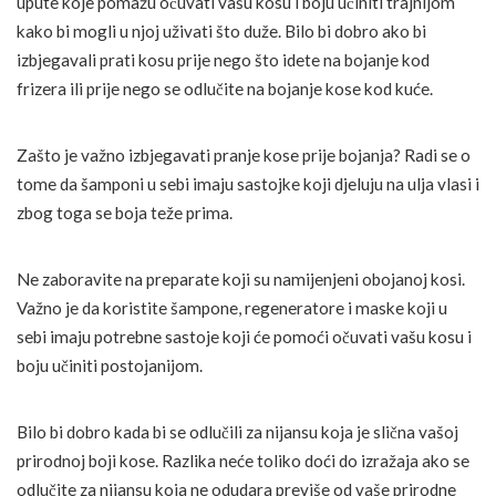
upute koje pomažu očuvati vašu kosu i boju učiniti trajnijom
kako bi mogli u njoj uživati što duže. Bilo bi dobro ako bi
izbjegavali prati kosu prije nego što idete na bojanje kod
frizera ili prije nego se odlučite na bojanje kose kod kuće.
Zašto je važno izbjegavati pranje kose prije bojanja? Radi se o
tome da šamponi u sebi imaju sastojke koji djeluju na ulja vlasi i
zbog toga se boja teže prima.
Ne zaboravite na preparate koji su namijenjeni obojanoj kosi.
Važno je da koristite šampone, regeneratore i maske koji u
sebi imaju potrebne sastoje koji će pomoći očuvati vašu kosu i
boju učiniti postojanijom.
Bilo bi dobro kada bi se odlučili za nijansu koja je slična vašoj
prirodnoj boji kose. Razlika neće toliko doći do izražaja ako se
odlučite za nijansu koja ne odudara previše od vaše prirodne