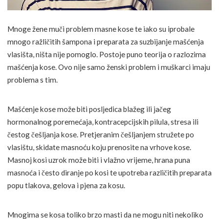
Mnoge žene muči problem masne kose te iako su iprobale
mnogo ražličitih šampona i preparata za suzbijanje mašćenja
vlasišta, ništa nije pomoglo. Postoje puno teorija o razlozima
mašćenja kose. Ovo nije samo ženski problem i muškarci imaju
problema s tim.
Mašćenje kose može biti posljedica blažeg ili jačeg
hormonalnog poremećaja, kontracepcijskih pilula, stresa ili
čestog češljanja kose. Pretjeranim češljanjem stružete po
vlasištu, skidate masnoću koju prenosite na vrhove kose.
Masnoj kosi uzrok može biti i vlažno vrijeme, hrana puna
masnoća i često diranje po kosi te upotreba različitih preparata
popu tlakova, gelova i pjena za kosu.
Mnogima se kosa toliko brzo masti da ne mogu niti nekoliko