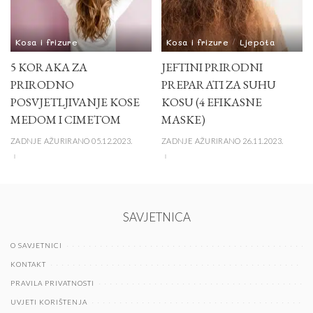
Kosa i frizure
Kosa i frizure
Ljepota
5 KORAKA ZA
JEFTINI PRIRODNI
PRIRODNO
PREPARATI ZA SUHU
POSVJETLJIVANJE KOSE
KOSU (4 EFIKASNE
MEDOM I CIMETOM
MASKE)
ZADNJE AŽURIRANO 05.12.2023.
ZADNJE AŽURIRANO 26.11.2023.
SAVJETNICA
O SAVJETNICI
KONTAKT
PRAVILA PRIVATNOSTI
UVJETI KORIŠTENJA