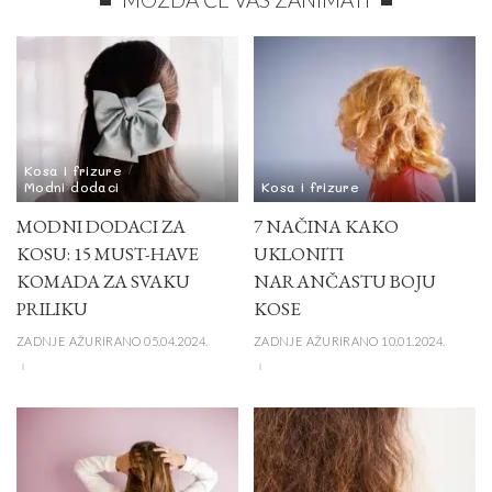
Kosa i frizure
Modni dodaci
Kosa i frizure
MODNI DODACI ZA
7 NAČINA KAKO
KOSU: 15 MUST-HAVE
UKLONITI
KOMADA ZA SVAKU
NARANČASTU BOJU
PRILIKU
KOSE
ZADNJE AŽURIRANO 05.04.2024.
ZADNJE AŽURIRANO 10.01.2024.