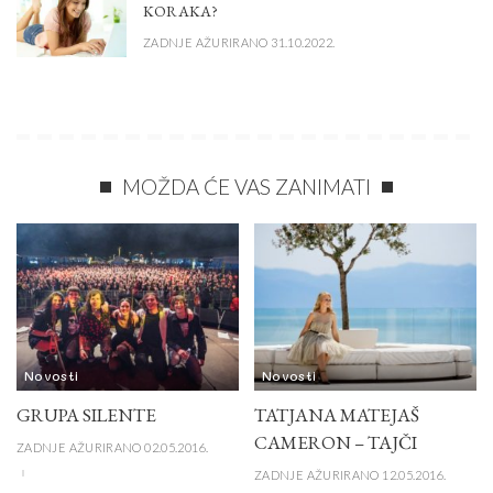
KORAKA?
ZADNJE AŽURIRANO 31.10.2022.
MOŽDA ĆE VAS ZANIMATI
Novosti
Novosti
GRUPA SILENTE
TATJANA MATEJAŠ
CAMERON – TAJČI
ZADNJE AŽURIRANO 02.05.2016.
ZADNJE AŽURIRANO 12.05.2016.