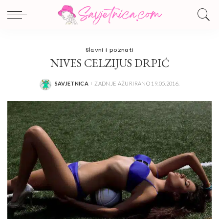
Slavni i poznati
NIVES CELZIJUS DRPIĆ
SAVJETNICA
ZADNJE AŽURIRANO 19.05.2016.
POSTED
BY