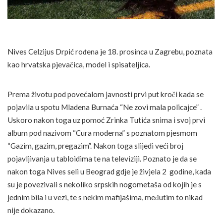
Nives Celzijus Drpić rođena je 18. prosinca u Zagrebu, poznata
kao hrvatska pjevačica, model i spisateljica.
Prema životu pod povećalom javnosti prvi put kroči kada se
pojavila u spotu Mladena Burnaća “Ne zovi mala policajce” .
Uskoro nakon toga uz pomoć Zrinka Tutića snima i svoj prvi
album pod nazivom “Cura moderna” s poznatom pjesmom
“Gazim, gazim, pregazim”. Nakon toga slijedi veći broj
pojavljivanja u tabloidima te na televiziji. Poznato je da se
nakon toga Nives seli u Beograd gdje je živjela 2 godine, kada
su je povezivali s nekoliko srpskih nogometaša od kojih je s
jednim bila i u vezi, te s nekim mafijašima, međutim to nikad
nije dokazano.