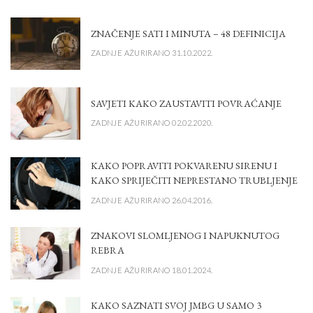
ZNAČENJE SATI I MINUTA – 48 DEFINICIJA
ZADNJE AŽURIRANO 31.10.2022.
SAVJETI KAKO ZAUSTAVITI POVRAĆANJE
ZADNJE AŽURIRANO 02.02.2020.
KAKO POPRAVITI POKVARENU SIRENU I
KAKO SPRIJEČITI NEPRESTANO TRUBLJENJE
ZADNJE AŽURIRANO 26.04.2016.
ZNAKOVI SLOMLJENOG I NAPUKNUTOG
REBRA
ZADNJE AŽURIRANO 18.01.2024.
KAKO SAZNATI SVOJ JMBG U SAMO 3