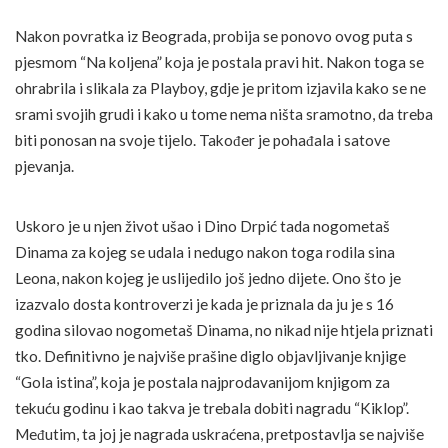
Nakon povratka iz Beograda, probija se ponovo ovog puta s
pjesmom “Na koljena” koja je postala pravi hit. Nakon toga se
ohrabrila i slikala za Playboy, gdje je pritom izjavila kako se ne
srami svojih grudi i kako u tome nema ništa sramotno, da treba
biti ponosan na svoje tijelo. Također je pohađala i satove
pjevanja.
Uskoro je u njen život ušao i Dino Drpić tada nogometaš
Dinama za kojeg se udala i nedugo nakon toga rodila sina
Leona, nakon kojeg je uslijedilo još jedno dijete. Ono što je
izazvalo dosta kontroverzi je kada je priznala da ju je s 16
godina silovao nogometaš Dinama, no nikad nije htjela priznati
tko. Definitivno je najviše prašine diglo objavljivanje knjige
“Gola istina”, koja je postala najprodavanijom knjigom za
tekuću godinu i kao takva je trebala dobiti nagradu “Kiklop”.
Međutim, ta joj je nagrada uskraćena, pretpostavlja se najviše