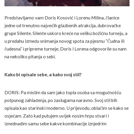
Predstavljamo vam Doris Kosović i Lorenu Milina, članice
jedne od trenutno najvećih glazbenih atrakcija, dubrovačke
grupe Silente. Silente uskoro kreće na veliku božićnu turneju, a
u predahu između snimanja novog spota za pjesmu “Čudna ili
čudesna” i pripreme turneje, Doris i Lorena odgovorile su nam
na nekoliko pitanja o sebi.
Kako bi opisale sebe, a kako svoj stil?
DORIS: Pa mislim da sam jako topla osoba sa mogućnošću
potpunog zahlađenja, po zaslugama naravno. Svoj stil bih
opisala kao starinski moderno. U prijevodu, oblačim se kako se
osjećam. Zato kad putujem uvijek nosim hrpu stvari i
iznednadim samu sebe kakve kombinacije iznjedrim