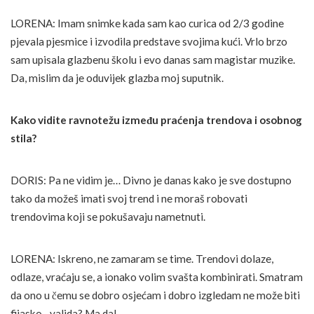
LORENA: Imam snimke kada sam kao curica od 2/3 godine
pjevala pjesmice i izvodila predstave svojima kući. Vrlo brzo
sam upisala glazbenu školu i evo danas sam magistar muzike.
Da, mislim da je oduvijek glazba moj suputnik.
Kako vidite ravnotežu između praćenja trendova i osobnog
stila?
DORIS: Pa ne vidim je… Divno je danas kako je sve dostupno
tako da možeš imati svoj trend i ne moraš robovati
trendovima koji se pokušavaju nametnuti.
LORENA: Iskreno, ne zamaram se time. Trendovi dolaze,
odlaze, vraćaju se, a ionako volim svašta kombinirati. Smatram
da ono u čemu se dobro osjećam i dobro izgledam ne može biti
fijasko…valjda? Ma da!