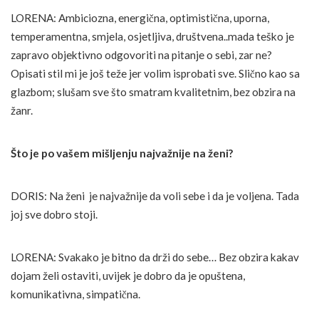
LORENA: Ambiciozna, energična, optimistična, uporna,
temperamentna, smjela, osjetljiva, društvena..mada teško je
zapravo objektivno odgovoriti na pitanje o sebi, zar ne?
Opisati stil mi je još teže jer volim isprobati sve. Slično kao sa
glazbom; slušam sve što smatram kvalitetnim, bez obzira na
žanr.
Što je po vašem mišljenju najvažnije na ženi?
DORIS: Na ženi je najvažnije da voli sebe i da je voljena. Tada
joj sve dobro stoji.
LORENA: Svakako je bitno da drži do sebe… Bez obzira kakav
dojam želi ostaviti, uvijek je dobro da je opuštena,
komunikativna, simpatična.