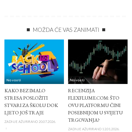
MOŽDA ĆE VAS ZANIMATI
Novosti
Novosti
KAKO BEZ IMALO
RECENZIJA
STRESA POSLOŽITI
FLEXFLUME.COM: ŠTO
STVARI ZA ŠKOLU DOK
OVU PLATFORMU ČINI
LJETO JOŠ TRAJE
POSEBNIJOM U SVIJETU
TRGOVANJA?
ZADNJE AŽURIRANO 20.07.2026.
ZADNJE AŽURIRANO 12.01.2026.