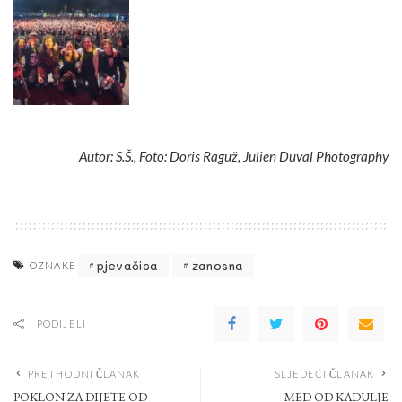
Autor: S.Š., Foto: Doris Raguž, Julien Duval Photography
pjevačica
zanosna
OZNAKE
PODIJELI
PRETHODNI ČLANAK
SLJEDEĆI ČLANAK
POKLON ZA DIJETE OD
MED OD KADULJE