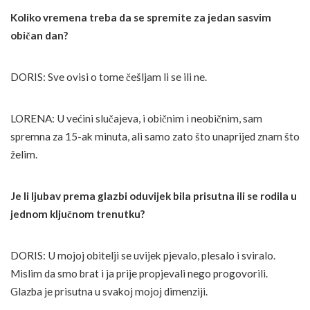
Koliko vremena treba da se spremite za jedan sasvim
običan dan?
DORIS: Sve ovisi o tome češljam li se ili ne.
LORENA: U većini slučajeva, i običnim i neobičnim, sam
spremna za 15-ak minuta, ali samo zato što unaprijed znam što
želim.
Je li ljubav prema glazbi oduvijek bila prisutna ili se rodila u
jednom ključnom trenutku?
DORIS: U mojoj obitelji se uvijek pjevalo, plesalo i sviralo.
Mislim da smo brat i ja prije propjevali nego progovorili.
Glazba je prisutna u svakoj mojoj dimenziji.