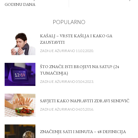
GODINU DANA
POPULARNO
KAŠALJ – VRSTE KAŠLJA I KAKO GA
ZAUSTAVITI
ZADNJE AŽURIRANO 11.02.2020.
ŠTO ZNAČE ISTI BROJEVI NA SATU? (24
TUMAČENJA)
ZADNJE AŽURIRANO 05.04.2023.
SAVJETI KAKO NAPRAVITI ZDRAVI SENDVIČ
ZADNJE AŽURIRANO 04.05.2016.
ZNAČENJE SATI I MINUTA – 48 DEFINICIJA