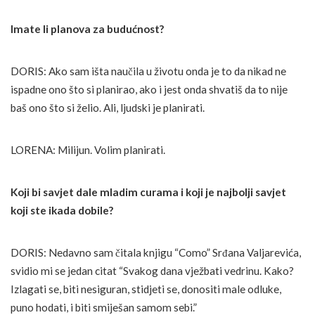
Imate li planova za budućnost?
DORIS: Ako sam išta naučila u životu onda je to da nikad ne
ispadne ono što si planirao, ako i jest onda shvatiš da to nije
baš ono što si želio. Ali, ljudski je planirati.
LORENA: Milijun. Volim planirati.
Koji bi savjet dale mladim curama i koji je najbolji savjet
koji ste ikada dobile?
DORIS: Nedavno sam čitala knjigu “Como” Srđana Valjarevića,
svidio mi se jedan citat “Svakog dana vježbati vedrinu. Kako?
Izlagati se, biti nesiguran, stidjeti se, donositi male odluke,
puno hodati, i biti smiješan samom sebi.”