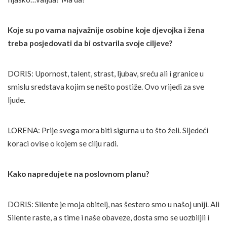
Koje su po vama najvažnije osobine koje djevojka i žena
treba posjedovati da bi ostvarila svoje ciljeve?
DORIS: Upornost, talent, strast, ljubav, sreću ali i granice u
smislu sredstava kojim se nešto postiže. Ovo vrijedi za sve
ljude.
LORENA: Prije svega mora biti sigurna u to što želi. Sljedeći
koraci ovise o kojem se cilju radi.
Kako napredujete na poslovnom planu?
DORIS: Silente je moja obitelj, nas šestero smo u našoj uniji. Ali
Silente raste, a s time i naše obaveze, dosta smo se uozbiljli i