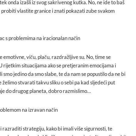
 tek onda izašli iz svog sakrivenog kutka. No, ne ide to baš
 probiti vlastite granice i znati pokazati zube svakom
štac s problemima na iracionalan način
 emotivne, viču, plaču, razdražljive su. No, time se
 U rijetkim situacijama ako se pretjeranim emocijama i
li smo jedino da smo slabe, te da nam se popustilo da ne bi
 želimo stvarati takvu sliku o sebi pa kad sljedeći put
čuje do drugog planeta, dobro razmislimo…
 problemom na izravan način
i razraditi strategiju, kako bi imali više sigurnosti, te