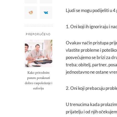
Ljudi se mogu podijeliti u 
1. Oni koji ih ignoriraju i n
PREPORUČENO
Ovakav način pristupa prije
vlastite probleme i potešk
posvećujemo se brizi za dru
treba; obitelj, partner, pos
jednostavno ne ostane vrem
Kako prirodnim
putem potaknuti
dobro raspoloženje i
2. Oni koji prebacuju prob
euforiju
U trenucima kada prolazimo
prijatelju i od njih očekujem