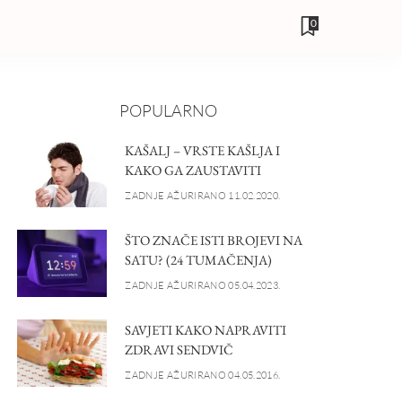
0
POPULARNO
KAŠALJ – VRSTE KAŠLJA I
KAKO GA ZAUSTAVITI
ZADNJE AŽURIRANO 11.02.2020.
ŠTO ZNAČE ISTI BROJEVI NA
SATU? (24 TUMAČENJA)
ZADNJE AŽURIRANO 05.04.2023.
SAVJETI KAKO NAPRAVITI
ZDRAVI SENDVIČ
ZADNJE AŽURIRANO 04.05.2016.