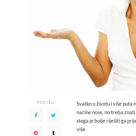
PODIJELI
Svatko u životu i više puta n
načine nose, no treba znat
stoga je bolje riješiti ga pr
više.