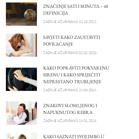
ZNAČENJE SATI I MINUTA – 48
DEFINICIJA
ZADNJE AŽURIRANO 31.10.2022.
SAVJETI KAKO ZAUSTAVITI
POVRAĆANJE
ZADNJE AŽURIRANO 02.02.2020.
KAKO POPRAVITI POKVARENU
SIRENU I KAKO SPRIJEČITI
NEPRESTANO TRUBLJENJE
ZADNJE AŽURIRANO 26.04.2016.
ZNAKOVI SLOMLJENOG I
NAPUKNUTOG REBRA
ZADNJE AŽURIRANO 18.01.2024.
KAKO SAZNATI SVOJ JMBG U