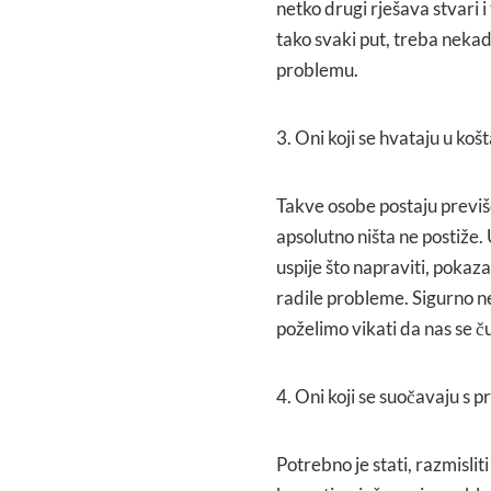
netko drugi rješava stvari i
tako svaki put, treba nekad
problemu.
3. Oni koji se hvataju u ko
Takve osobe postaju previše
apsolutno ništa ne postiže.
uspije što napraviti, pokaza
radile probleme. Sigurno ne
poželimo vikati da nas se 
4. Oni koji se suočavaju s
Potrebno je stati, razmisliti 