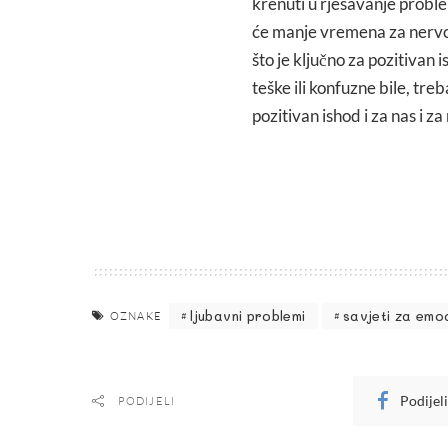
krenuti u rješavanje proble
će manje vremena za nervoz
što je ključno za pozitivan 
teške ili konfuzne bile, treb
pozitivan ishod i za nas i za
ljubavni problemi
savjeti za emoc
OZNAKE
Podijel
PODIJELI