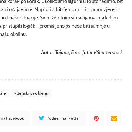
ma korak po korak. Ukoliko smo sigurni u to što radimo, bit
u i očajavanje. Naprotiv, bit ćemo mirni i samouvjereni
ishod naše situacije. Svim životnim situacijama, ma koliko
a pristupiti logički i promišljeno pa neće biti sumnje u
 našu okolinu.
Autor: Tajana, Foto: fotum/Shutterstock
ije
ženski problemi
i na Facebook
Podijeli na Twitter