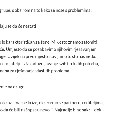
4 grupe, s obzirom na to kako se nose s problemima:
adaju se da će nestati
 je karakterističan za žene. Mi često znamo zatomiti
oće. Umjesto da se pozabavimo njihovim rješavanjem,
ge. Uvijek na prvo mjesto stavljamo to što nas netko
ao, prijatelji… Uz zadovoljavanje svih tih tuđih potreba,
ena za rješavanje vlastitih problema.
leme na druge
 kroz stvarne krize, okrećemo se partneru, roditeljima,
o da će biti naš spas u nevolji. Najradije bi se sakrili dok