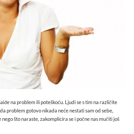
aiđe na problem ili poteškoću. Ljudi se s tim na različite
i da problem gotovo nikada neće nestati sam od sebe,
ije nego što naraste, zakomplicira se i počne nas mučiti još