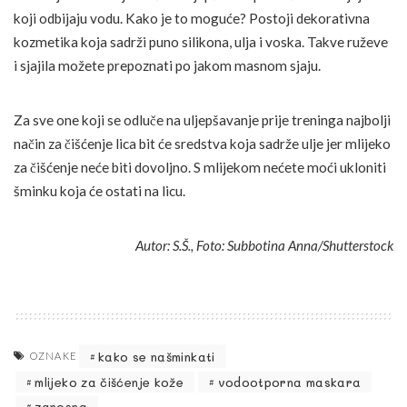
koji odbijaju vodu. Kako je to moguće? Postoji dekorativna
kozmetika koja sadrži puno silikona, ulja i voska. Takve ruževe
i sjajila možete prepoznati po jakom masnom sjaju.
Za sve one koji se odluče na uljepšavanje prije treninga najbolji
način za čišćenje lica bit će sredstva koja sadrže ulje jer mlijeko
za čišćenje neće biti dovoljno. S mlijekom nećete moći ukloniti
šminku koja će ostati na licu.
Autor: S.Š., Foto: Subbotina Anna/Shutterstock
kako se našminkati
OZNAKE
mlijeko za čišćenje kože
vodootporna maskara
zanosna