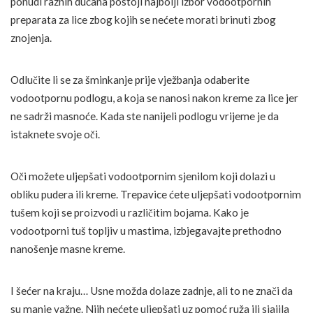
ponudi raznih dućana postoji najbolji izbor vodootpornih
preparata za lice zbog kojih se nećete morati brinuti zbog
znojenja.
Odlučite li se za šminkanje prije vježbanja odaberite
vodootpornu podlogu, a koja se nanosi nakon kreme za lice jer
ne sadrži masnoće. Kada ste nanijeli podlogu vrijeme je da
istaknete svoje oči.
Oči možete uljepšati vodootpornim sjenilom koji dolazi u
obliku pudera ili kreme. Trepavice ćete uljepšati vodootpornim
tušem koji se proizvodi u različitim bojama. Kako je
vodootporni tuš topljiv u mastima, izbjegavajte prethodno
nanošenje masne kreme.
I šećer na kraju… Usne možda dolaze zadnje, ali to ne znači da
su manje važne. Njih nećete uljepšati uz pomoć ruža ili sjajila