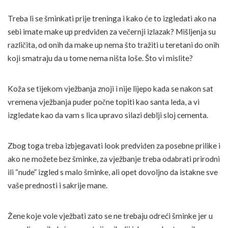
Treba li se šminkati prije treninga i kako će to izgledati ako na
sebi imate make up predviđen za večernji izlazak? Mišljenja su
različita, od onih da make up nema što tražiti u teretani do onih
koji smatraju da u tome nema ništa loše. Što vi mislite?
Koža se tijekom vježbanja znoji i nije lijepo kada se nakon sat
vremena vježbanja puder počne topiti kao santa leda, a vi
izgledate kao da vam s lica upravo silazi deblji sloj cementa.
Zbog toga treba izbjegavati look predviđen za posebne prilike i
ako ne možete bez šminke, za vježbanje treba odabrati prirodni
ili “nude” izgled s malo šminke, ali opet dovoljno da istakne sve
vaše prednosti i sakrije mane.
Žene koje vole vježbati zato se ne trebaju odreći šminke jer u