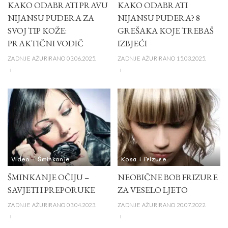
KAKO ODABRATI PRAVU
KAKO ODABRATI
NIJANSU PUDERA ZA
NIJANSU PUDERA? 8
SVOJ TIP KOŽE:
GREŠAKA KOJE TREBAŠ
PRAKTIČNI VODIČ
IZBJEĆI
ZADNJE AŽURIRANO 03.06.2025.
ZADNJE AŽURIRANO 15.03.2025.
Video
Šminkanje
Kosa i frizure
ŠMINKANJE OČIJU –
NEOBIČNE BOB FRIZURE
SAVJETI I PREPORUKE
ZA VESELO LJETO
ZADNJE AŽURIRANO 03.04.2023.
ZADNJE AŽURIRANO 20.07.2022.