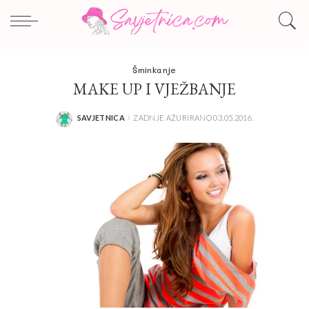
Šminkanje
MAKE UP I VJEŽBANJE
SAVJETNICA
ZADNJE AŽURIRANO 03.05.2016.
POSTED
BY