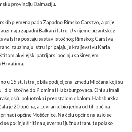
rimsku provinciju Dalmaciju.
arskih plemena pada Zapadno Rimsko Carstvo, a prije
zauzimaju zapadni Balkan i Istru. U vrijeme bizantskog
čitava Istra postaju sastav Istočnog Rimskog Carstva
ranci zauzimaju Istru i pripajaju je kraljevstvu Karla
titom akvilejski patrijarsi počinju sa širenjem
m Hrvatima.
no u 15 st. Istra je bila podijeljena između Mlečana koji su
u i dio istočne do Plomina i Habsburgovaca. Oni su imali
trašnjošću poluotoka i preostalom obalom. Habsburška
la je 20 općina, a Lovran je bio jedna od tih općina
rinac i općine Mošćenice. Na čelu općine nalazio se
 se počinje širiti na sjevernu i južnu stranu te polako