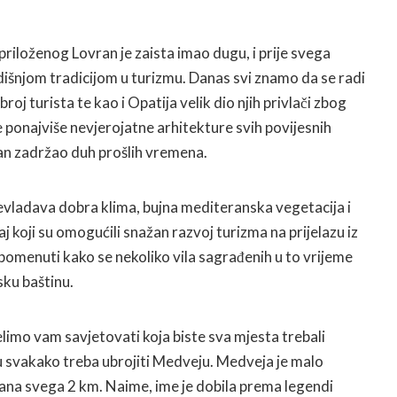
priloženog Lovran je zaista imao dugu, i prije svega
išnjom tradicijom u turizmu. Danas svi znamo da se radi
broj turista te kao i Opatija velik dio njih privlači zbog
ponajviše nevjerojatne arhitekture svih povijesnih
an zadržao duh prošlih vremena.
evladava dobra klima, bujna mediteranska vegetacija i
j koji su omogućili snažan razvoj turizma na prijelazu iz
 spomenuti kako se nekoliko vila sagrađenih u to vrijeme
sku baštinu.
elimo vam savjetovati koja biste sva mjesta trebali
tu svakako treba ubrojiti Medveju. Medveja je malo
ana svega 2 km. Naime, ime je dobila prema legendi