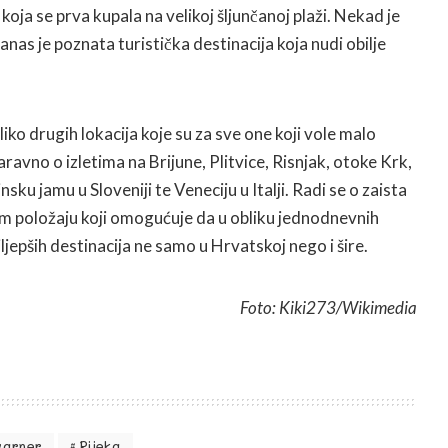
koja se prva kupala na velikoj šljunčanoj plaži. Nekad je
danas je poznata turistička destinacija koja nudi obilje
iko drugih lokacija koje su za sve one koji vole malo
aravno o izletima na Brijune, Plitvice, Risnjak, otoke Krk,
sku jamu u Sloveniji te Veneciju u Italji. Radi se o zaista
 položaju koji omogućuje da u obliku jednodnevnih
jljepših destinacija ne samo u Hrvatskoj nego i šire.
Foto: Kiki273/Wikimedia
varner
Rijeka