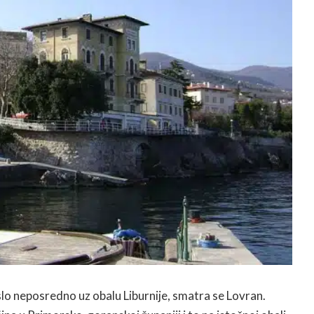
aslo neposredno uz obalu Liburnije, smatra se Lovran.