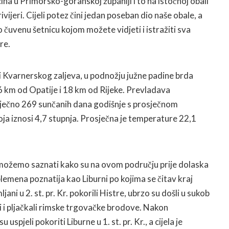
ina u Primorsko-goranskoj županiji i to na istočnoj obali
ivijeri. Cijeli potez čini jedan poseban dio naše obale, a
venu šetnicu kojom možete vidjeti i istražiti sva
re.
i Kvarnerskog zaljeva, u podnožju južne padine brda
 6 km od Opatije i 18 km od Rijeke. Prevladava
ječno 269 sunčanih dana godišnje s prosječnom
ja iznosi 4,7 stupnja. Prosječna je temperature 22,1
t možemo saznati kako su na ovom području prije dolaska
plemena poznatija kao Liburni po kojima se čitav kraj
jani u 2. st. pr. Kr. pokorili Histre, ubrzo su došli u sukob
li i pljačkali rimske trgovačke brodove. Nakon
 uspjeli pokoriti Liburne u 1. st. pr. Kr., a cijela je