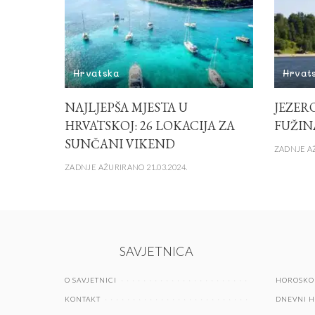
Hrvatska
Hrvat
NAJLJEPŠA MJESTA U
JEZERO
HRVATSKOJ: 26 LOKACIJA ZA
FUŽI
SUNČANI VIKEND
ZADNJE AŽ
ZADNJE AŽURIRANO 21.03.2024.
SAVJETNICA
O SAVJETNICI
HOROSKO
KONTAKT
DNEVNI 