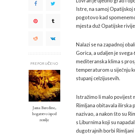
Lovran je ujedno grad i opć
Istre, na samoj Opatijskoj r
pogotovo kad spomenemo ču
mjesta duž Opatijske rivije
Nalazi se na zapadnoj obal
Gorica, a udaljen je svega
mediteranska klima s pros
PREPORUČENO
temperaturom u siječnju ko
stupanj celzijusevih.
Istražimo li malo povijes
Rimljana obitavala ilirska 
Jama Baredine,
nazivao, a nakon što su Riml
bogatstvo ispod
zemlje
s Liburnima koji su napada
dugotrajnih borbi Rimljani su