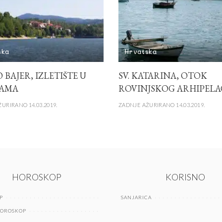
ska
Hrvatska
 BAJER, IZLETIŠTE U
SV. KATARINA, OTOK
NAMA
ROVINJSKOG ARHIPELA
URIRANO 14.03.2019.
ZADNJE AŽURIRANO 14.03.2019.
HOROSKOP
KORISNO
P
SANJARICA
HOROSKOP