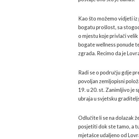
Kao što možemo vidjeti iz 
bogatu prošlost, sa stogod
o mjestu koje privlači velik 
bogate wellness ponude te 
zgrada. Recimo da je Lovr
Radi se o području gdje pr
povoljan zemljopisni položa
19. u 20. st. Zanimljivo je
ubraja u svjetsku graditelj
Odlučite li se na dolazak ž
posjetiti dok ste tamo, a 
mjetašce udaljeno od Lovr