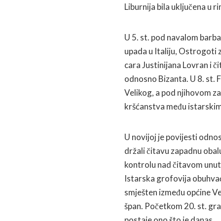
Liburnija bila uključena u 
U 5. st. pod navalom barb
upada u Italiju, Ostrogoti 
cara Justinijana Lovran i 
odnosno Bizanta. U 8. st. F
Velikog, a pod njihovom zaš
kršćanstva među istarski
U novijoj je povijesti odnos
držali čitavu zapadnu obal
kontrolu nad čitavom unu
Istarska grofovija obuhvaća
smješten između općine Vep
špan. Početkom 20. st. grad
postaje ono što je danas.