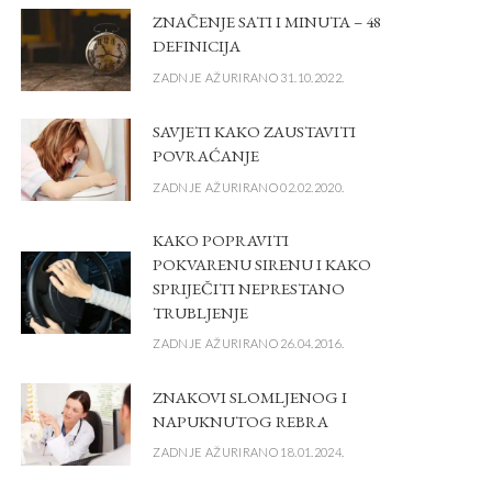
ZNAČENJE SATI I MINUTA – 48
DEFINICIJA
ZADNJE AŽURIRANO 31.10.2022.
SAVJETI KAKO ZAUSTAVITI
POVRAĆANJE
ZADNJE AŽURIRANO 02.02.2020.
KAKO POPRAVITI
POKVARENU SIRENU I KAKO
SPRIJEČITI NEPRESTANO
TRUBLJENJE
ZADNJE AŽURIRANO 26.04.2016.
ZNAKOVI SLOMLJENOG I
NAPUKNUTOG REBRA
ZADNJE AŽURIRANO 18.01.2024.