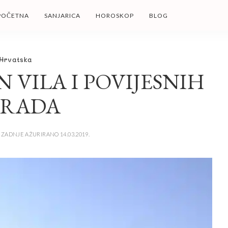
POČETNA
SANJARICA
HOROSKOP
BLOG
Hrvatska
 VILA I POVIJESNIH
GRADA
ZADNJE AŽURIRANO 14.03.2019.