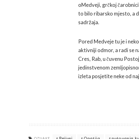
oMedveji, grčkoj čarobnici 
to bilo ribarsko mjesto, a 
sadržaja.
Pored Medveje tu je i nekol
aktivniji odmor, a radi se n
Cres, Rab, u čuvenu Postojn
jedinstvenom zemljopisnom
izleta posjetite neke od na
Brijuni
Opatija
putovanja k
OZNAKE