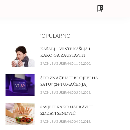
0
POPULARNO
KAŠALJ – VRSTE KAŠLJA I
KAKO GA ZAUSTAVITI
ZADNJE AŽURIRANO 11.02.2020.
ŠTO ZNAČE ISTI BROJEVI NA
SATU? (24 TUMAČENJA)
ZADNJE AŽURIRANO 05.04.2023.
SAVJETI KAKO NAPRAVITI
ZDRAVI SENDVIČ
ZADNJE AŽURIRANO 04.05.2016.