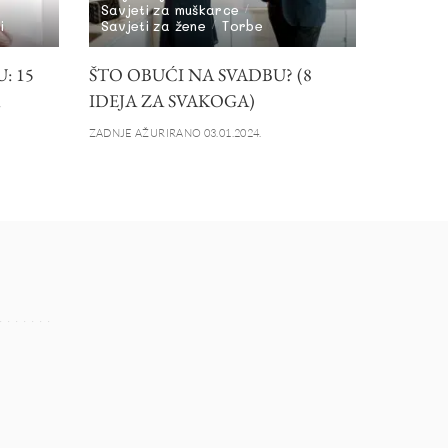
Savjeti za muškarce
i
Savjeti za žene
Torbe
: 15
ŠTO OBUĆI NA SVADBU? (8
IDEJA ZA SVAKOGA)
ZADNJE AŽURIRANO 03.01.2024.