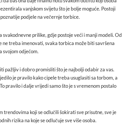
i da baš ona daje finalnu notu svakom outfitu koji osoba
rezentirala vanjskom svijetu što je bolje moguće. Postoji
poznatije podjele na večernje torbice.
za svakodnevne prilike, gdje postoje veći i manji modeli. Od
e ne treba imenovati, svaka torbica može biti savršena
 sa svojom odjećom.
i pažljiv i dobro promisliti što je najbolji odabir za vas.
edilo je pravilo kako cipele treba usuglasiti sa torbom, a
 To pravilo i dalje vrijedi samo što je s vremenom postalo
trendovima koji se odlučili šokirati sve prisutne, sve je
odnih rizika na koje se odlučuje sve više osoba.