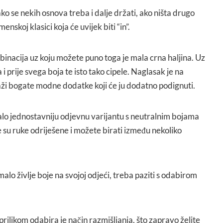
ko se nekih osnova treba i dalje držati, ako ništa drugo
nskoj klasici koja će uvijek biti “in”.
inacija uz koju možete puno toga je mala crna haljina. Uz
 i prije svega boja te isto tako cipele. Naglasak je na
raži bogate modne dodatke koji će ju dodatno podignuti.
alo jednostavniju odjevnu varijantu s neutralnim bojama
še su ruke odriješene i možete birati između nekoliko
malo življe boje na svojoj odjeći, treba paziti s odabirom
ilikom odabira je način razmišljanja, što zapravo želite