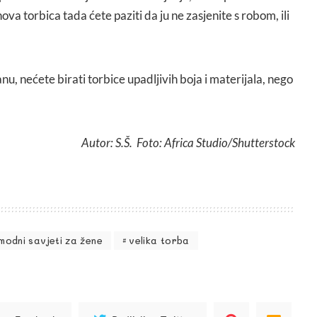
nova torbica tada ćete paziti da ju ne zasjenite s robom, ili
nu, nećete birati torbice upadljivih boja i materijala, nego
Autor: S.Š. Foto: Africa Studio/Shutterstock
modni savjeti za žene
velika torba