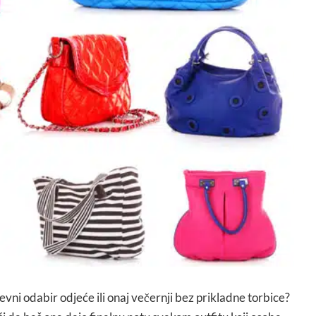
evni odabir odjeće ili onaj večernji bez prikladne torbice?