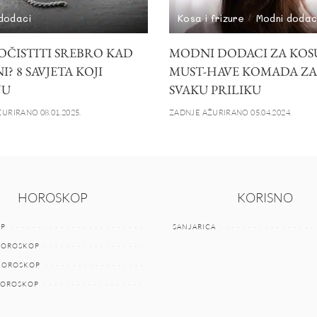
dodaci
Kosa i frizure
Modni dodac
OČISTITI SREBRO KAD
MODNI DODACI ZA KOSU
? 8 SAVJETA KOJI
MUST-HAVE KOMADA ZA
JU
SVAKU PRILIKU
URIRANO 08.01.2025.
ZADNJE AŽURIRANO 05.04.2024.
HOROSKOP
KORISNO
P
SANJARICA
HOROSKOP
 HOROSKOP
HOROSKOP