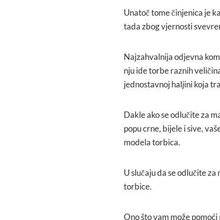
Unatoč tome činjenica je ka
tada zbog vjernosti svevreme
Najzahvalnija odjevna komb
nju ide torbe raznih veličina
jednostavnoj haljini koja t
Dakle ako se odlučite za m
popu crne, bijele i sive, va
modela torbica.
U slučaju da se odlučite za 
torbice.
Ono što vam može pomoći pr