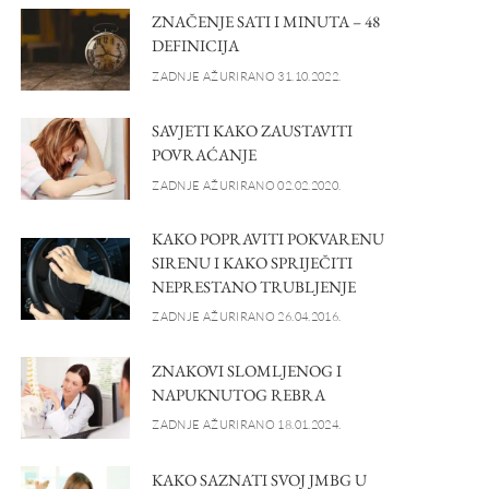
ZNAČENJE SATI I MINUTA – 48
DEFINICIJA
ZADNJE AŽURIRANO 31.10.2022.
SAVJETI KAKO ZAUSTAVITI
POVRAĆANJE
ZADNJE AŽURIRANO 02.02.2020.
KAKO POPRAVITI POKVARENU
SIRENU I KAKO SPRIJEČITI
NEPRESTANO TRUBLJENJE
ZADNJE AŽURIRANO 26.04.2016.
ZNAKOVI SLOMLJENOG I
NAPUKNUTOG REBRA
ZADNJE AŽURIRANO 18.01.2024.
KAKO SAZNATI SVOJ JMBG U