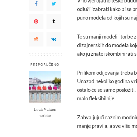
Vrlo vjerojatno teško buduć
odluči izabrati kako bi se p
puno modela od kojih su naj
To su manji modeli i torbe 
dizajnerskih do modela koj
ako ju znate iskombinirati
PREPORUČENO
Prilikom odijevanja treba bit
Unazad nekoliko godina vrij
ostalo će se samo posložiti.
malo fleksibilnije.
Louis Vuitton
torbice
Zahvaljujući raznim modnim 
manje pravila, a sve više m