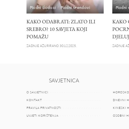
Modni dodaci
Modni trendovi
Modni 
KAKO ODABRATI: ZLATO ILI
KAKO 
SREBRO? 10 SAVJETA KOJI
POCRNI
POMAŽU
DJELU
ZADNJE AŽURIRANO 30.12.2025.
ZADNJE AŽ
SAVJETNICA
O SAVJETNICI
HOROSKO
KONTAKT
DNEVNI 
PRAVILA PRIVATNOSTI
KINESKI
UVJETI KORIŠTENJA
OSOBNI 