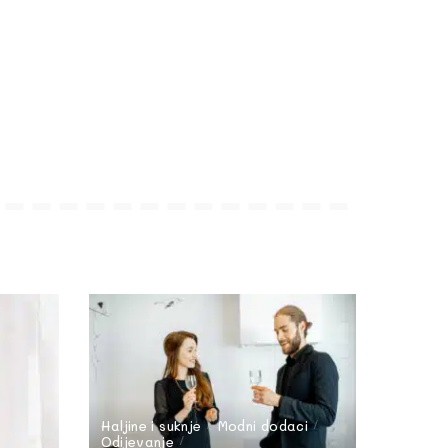
Haljine i suknje
Modni dodaci
Odijevanje