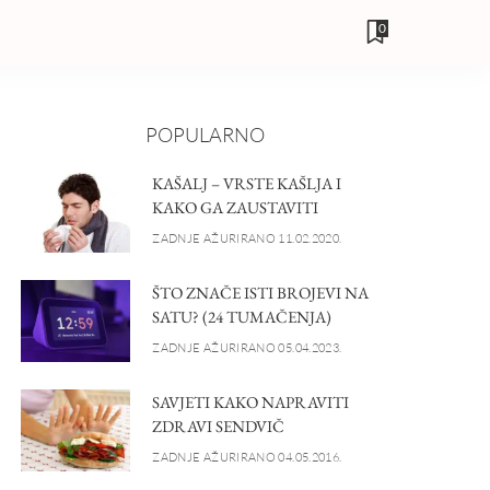
0
POPULARNO
KAŠALJ – VRSTE KAŠLJA I
KAKO GA ZAUSTAVITI
ZADNJE AŽURIRANO 11.02.2020.
ŠTO ZNAČE ISTI BROJEVI NA
SATU? (24 TUMAČENJA)
ZADNJE AŽURIRANO 05.04.2023.
SAVJETI KAKO NAPRAVITI
ZDRAVI SENDVIČ
ZADNJE AŽURIRANO 04.05.2016.