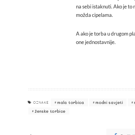
na sebi istaknuti. Ako je to 
možda cipelama.
A ako je torba u drugom pla
one jednostavnije.
mala torbica
modni savjeti
OZNAKE
ženske torbice