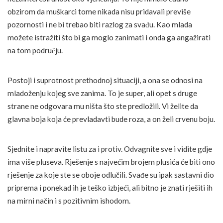
obzirom da muškarci tome nikada nisu pridavali previše
pozornosti i ne bi trebao biti razlog za svađu. Kao mlada
možete istražiti što bi ga moglo zanimati i onda ga angažirati
na tom području.
Postoji i suprotnost prethodnoj situaciji, a ona se odnosi na
mladoženju kojeg sve zanima. To je super, ali opet s druge
strane ne odgovara mu ništa što ste predložili. Vi želite da
glavna boja koja će prevladavti bude roza, a on želi crvenu boju.
Sjednite i napravite listu za i protiv. Odvagnite sve i vidite gdje
ima više pluseva. Rješenje s najvećim brojem plusića će biti ono
rješenje za koje ste se oboje odlučili. Svađe su ipak sastavni dio
priprema i ponekad ih je teško izbjeći, ali bitno je znati rješiti ih
na mirni način i s pozitivnim ishodom.