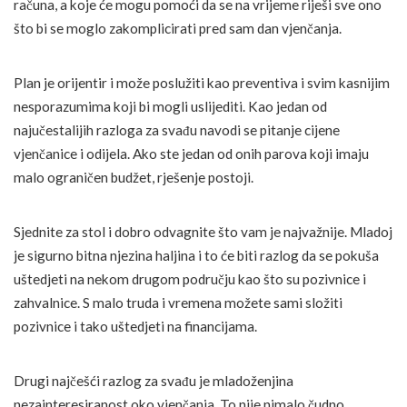
računa, a koje će mogu pomoći da se na vrijeme riješi sve ono
što bi se moglo zakomplicirati pred sam dan vjenčanja.
Plan je orijentir i može poslužiti kao preventiva i svim kasnijim
nesporazumima koji bi mogli uslijediti. Kao jedan od
najučestalijih razloga za svađu navodi se pitanje cijene
vjenčanice i odijela. Ako ste jedan od onih parova koji imaju
malo ograničen budžet, rješenje postoji.
Sjednite za stol i dobro odvagnite što vam je najvažnije. Mladoj
je sigurno bitna njezina haljina i to će biti razlog da se pokuša
uštedjeti na nekom drugom području kao što su pozivnice i
zahvalnice. S malo truda i vremena možete sami složiti
pozivnice i tako uštedjeti na financijama.
Drugi najčešći razlog za svađu je mladoženjina
nezainteresiranost oko vjenčanja. To nije nimalo čudno