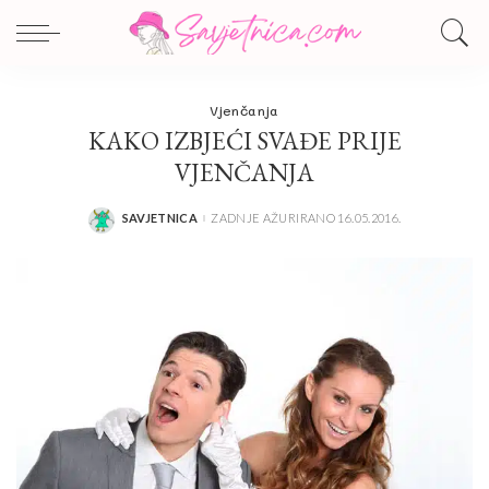
Vjenčanja
KAKO IZBJEĆI SVAĐE PRIJE
VJENČANJA
SAVJETNICA
ZADNJE AŽURIRANO 16.05.2016.
POSTED
BY