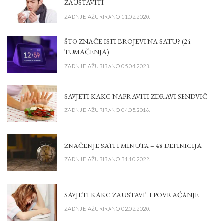
ZAUSTAVITI
ZADNJE AŽURIRANO 11.02.2020.
ŠTO ZNAČE ISTI BROJEVI NA SATU? (24
TUMAČENJA)
ZADNJE AŽURIRANO 05.04.2023.
SAVJETI KAKO NAPRAVITI ZDRAVI SENDVIČ
ZADNJE AŽURIRANO 04.05.2016.
ZNAČENJE SATI I MINUTA – 48 DEFINICIJA
ZADNJE AŽURIRANO 31.10.2022.
SAVJETI KAKO ZAUSTAVITI POVRAĆANJE
ZADNJE AŽURIRANO 02.02.2020.