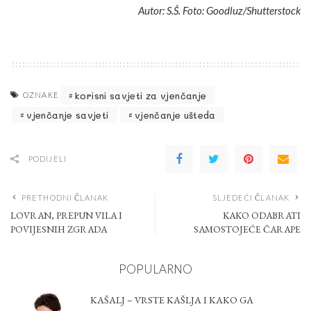
Autor: S.Š. Foto: Goodluz/Shutterstock
korisni savjeti za vjenčanje
OZNAKE
vjenčanje savjeti
vjenčanje ušteda
PODIJELI
PRETHODNI ČLANAK
SLJEDEĆI ČLANAK
LOVRAN, PREPUN VILA I
KAKO ODABRATI
POVIJESNIH ZGRADA
SAMOSTOJEĆE ČARAPE
POPULARNO
KAŠALJ – VRSTE KAŠLJA I KAKO GA